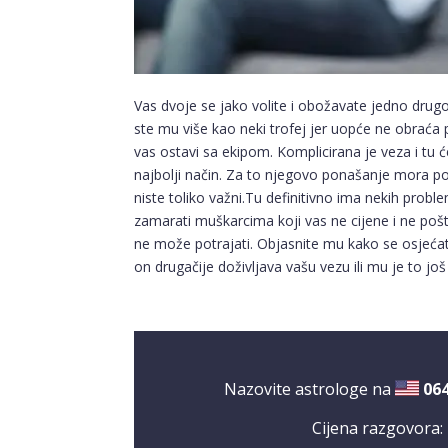
Vas dvoje se jako volite i obožavate jedno drugo
ste mu više kao neki trofej jer uopće ne obraća
vas ostavi sa ekipom. Komplicirana je veza i tu će 
najbolji način. Za to njegovo ponašanje mora po
niste toliko važni.Tu definitivno ima nekih pro
zamarati muškarcima koji vas ne cijene i ne poštu
ne može potrajati. Objasnite mu kako se osjećat
on drugačije doživljava vašu vezu ili mu je to j
Nazovite astrologe na
06
Cijena razgovora: