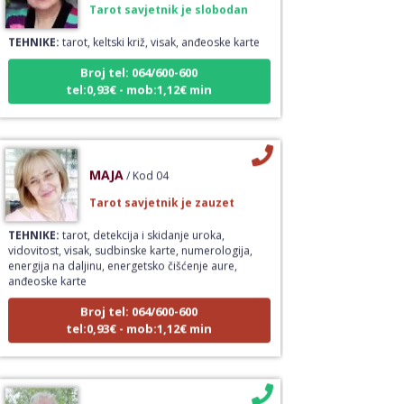
TEHNIKE:
tarot, keltski križ, visak, anđeoske karte
Broj tel: 064/600-600
tel:0,93€ - mob:1,12€ min
MAJA
/ Kod 04
Tarot savjetnik je zauzet
TEHNIKE:
tarot, detekcija i skidanje uroka,
vidovitost, visak, sudbinske karte, numerologija,
energija na daljinu, energetsko čišćenje aure,
anđeoske karte
Broj tel: 064/600-600
tel:0,93€ - mob:1,12€ min
RADA