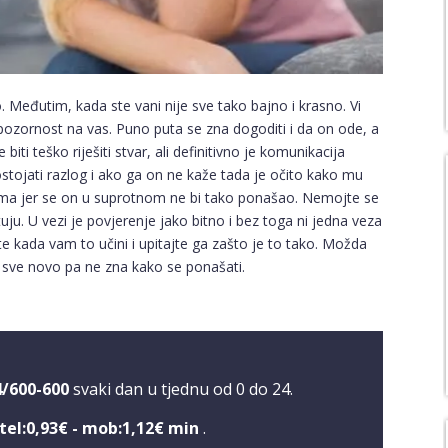
. Međutim, kada ste vani nije sve tako bajno i krasno. Vi
 pozornost na vas. Puno puta se zna dogoditi i da on ode, a
biti teško riješiti stvar, ali definitivno je komunikacija
stojati razlog i ako ga on ne kaže tada je očito kako mu
blema jer se on u suprotnom ne bi tako ponašao. Nemojte se
ju. U vezi je povjerenje jako bitno i bez toga ni jedna veza
e kada vam to učini i upitajte ga zašto je to tako. Možda
oš sve novo pa ne zna kako se ponašati.
4/600-600
svaki dan u tjednu od 0 do 24.
tel:0,93€ - mob:1,12€ min
.