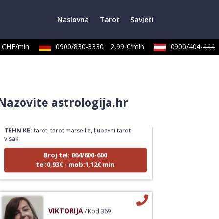
Naslovna
Tarot
Savjeti
CHF/min
0900/830-3330
2,99 €/min
0900/404-444
DENI
/ Kod 15
Nazovite astrologija.hr
Tarot savjetnik je zauzet
TEHNIKE:
tarot, tarot marseille, ljubavni tarot,
visak
Broj tel: 064/600-600
tel:0,93€ - mob:1,12€ min
VIKTORIJA
/ Kod 369