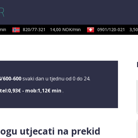
in
820/77-321
14,00 NOK/min
0901/120-021
3,50 
4/600-600
svaki dan u tjednu od 0 do 24.
tel:0,93€ - mob:1,12€ min
.
ogu utjecati na prekid