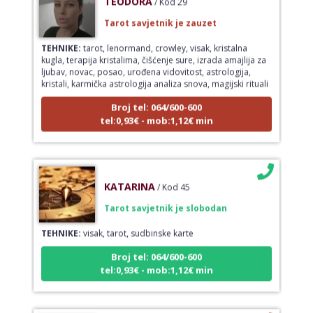
Tarot savjetnik je zauzet
TEHNIKE:
tarot, lenormand, crowley, visak, kristalna
kugla, terapija kristalima, čišćenje sure, izrada amajlija za
ljubav, novac, posao, urođena vidovitost, astrologija,
kristali, karmička astrologija analiza snova, magijski rituali
Broj tel: 064/600-600
tel:0,93€ - mob:1,12€ min
KATARINA
/ Kod 45
Tarot savjetnik je slobodan
TEHNIKE:
visak, tarot, sudbinske karte
Broj tel: 064/600-600
tel:0,93€ - mob:1,12€ min