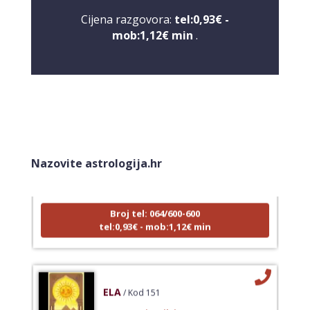
Cijena razgovora:
tel:0,93€ -
mob:1,12€ min
.
VIKTORIJA
/ Kod 369
Tarot savjetnik je zauzet
Nazovite astrologija.hr
TEHNIKE:
astrologija, numerologija, tarot, radiestezija
Broj tel: 064/600-600
tel:0,93€ - mob:1,12€ min
ELA
/ Kod 151
Tarot savjetnik je zauzet