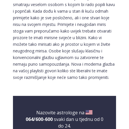
smatraju veselom osobom s kojom bi rado popili kavu
i popričali. Kada dođu k vama u stan ili kuću odmah
primijete kako je sve posloženo, ali i one stvari koje
nisu na svojem mjestu. Primijete i neugodan miris
stoga vam preporučamo kako uvijek trebate otvarati
prozore te imati mirisne svijeće u blizini. Kako vi
možete tako mirisati ako je prostor u kojem vi živite
neugodnog mirisa. Osobe koje slušaju klasičnu i
konvencionalni glazbu uglavnom su zatvorene te
nemaju puno samopouzdanja. Nova i moderna glazba
na vašoj playlisti govori koliko ste liberalni te imate
svoje razmišljanje koje neće samo tako promijeniti.
Nazovite astrologe na
064/600-600
svaki dan u tjednu od 0
do 24.