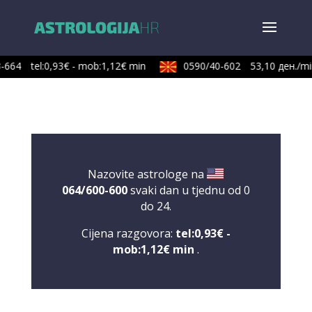
664
tel:0,93€ - mob:1,12€ min
0590/40-602
53,10 ден./min
Nazovite astrologe na
064/600-600
svaki dan u tjednu od 0
do 24.
Cijena razgovora:
tel:0,93€ -
mob:1,12€ min
.