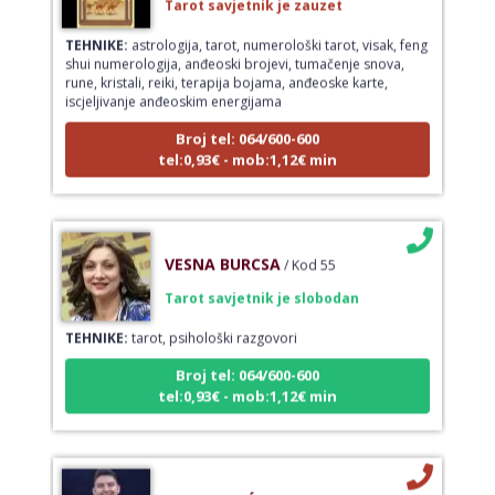
TEHNIKE:
astrologija, tarot, numerološki tarot, visak, feng
shui numerologija, anđeoski brojevi, tumačenje snova,
rune, kristali, reiki, terapija bojama, anđeoske karte,
iscjeljivanje anđeoskim energijama
Broj tel: 064/600-600
tel:0,93€ - mob:1,12€ min
VESNA BURCSA
/ Kod 55
Tarot savjetnik je slobodan
TEHNIKE:
tarot, psihološki razgovori
Broj tel: 064/600-600
tel:0,93€ - mob:1,12€ min
LUKA BABIĆ
/ Kod 44