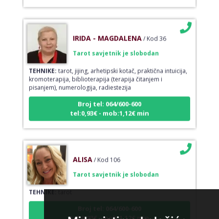
IRIDA - MAGDALENA
/ Kod 36
Tarot savjetnik je slobodan
TEHNIKE:
tarot, jijing, arhetipski kotač, praktična intuicija,
kromoterapija, biblioterapija (terapija čitanjem i
pisanjem), numerologija, radiestezija
Broj tel: 064/600-600
tel:0,93€ - mob:1,12€ min
ALISA
/ Kod 106
Tarot savjetnik je slobodan
TEHNIKE:
tarot
Broj tel: 064/600-600
tel:0,93€ - mob:1,12€ min