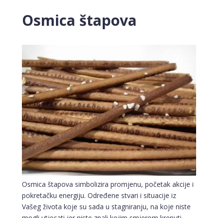
Osmica štapova
Osmica štapova simbolizira promjenu, početak akcije i
pokretačku energiju. Određene stvari i situacije iz
Vašeg života koje su sada u stagniranju, na koje niste
mogli utjecati jer niste znali kojim smjerom krenuti