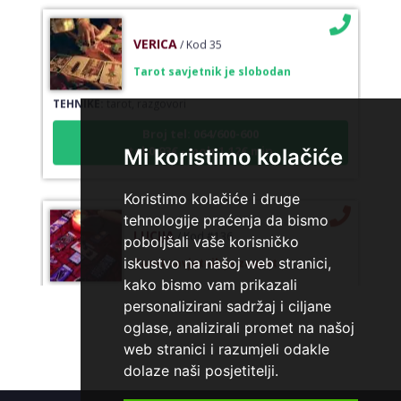
VERICA
/ Kod 35
Tarot savjetnik je slobodan
TEHNIKE:
tarot, razgovori
Broj tel: 064/600-600
tel:0,93€ - mob:1,12€ min
Mi koristimo kolačiće
Koristimo kolačiće i druge
tehnologije praćenja da bismo
LUCIJA
/ Kod #136
poboljšali vaše korisničko
Tarot savjetnik je zauzet
iskustvo na našoj web stranici,
kako bismo vam prikazali
TEHNIKE:
sudbinske karte, anđeoske poruke
personalizirani sadržaj i ciljane
Broj tel: 064/600-600
oglase, analizirali promet na našoj
tel:0,93€ - mob:1,12€ min
web stranici i razumjeli odakle
dolaze naši posjetitelji.