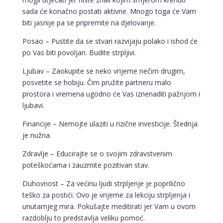
sada će konačno postati aktivne. Mnogo toga će Vam
biti jasnije pa se pripremite na djelovanje.
Posao – Pustite da se stvari razvijaju polako i ishod će
po Vas biti povoljan. Budite strpljivi.
Ljubav – Zaokupite se neko vrijeme nečim drugim,
posvetite se hobiju. Čim pružite partneru malo
prostora i vremena ugodno će Vas iznenaditi pažnjom i
ljubavi.
Financije – Nemojte ulaziti u rizične investicije. Štednja
je nužna.
Zdravlje – Educirajte se o svojim zdravstvenim
poteškoćama i zauzmite pozitivan stav.
Duhovnost – Za većinu ljudi strpljenje je poprilično
teško za postići. Ovo je vrijeme za lekciju strpljenja i
unutarnjeg mira. Pokušajte meditirati jer Vam u ovom
razdoblju to predstavlja veliku pomoć.