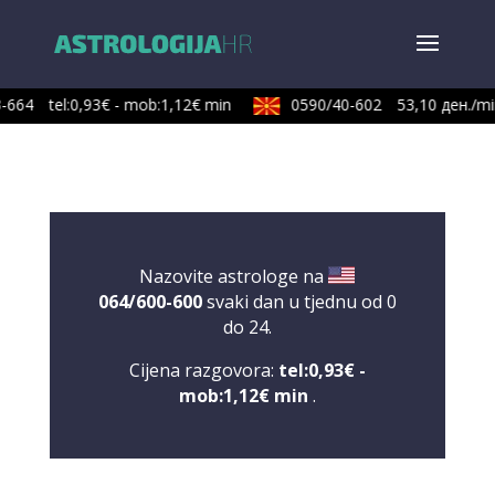
-664
tel:0,93€ - mob:1,12€ min
0590/40-602
53,10 ден./min
Nazovite astrologe na
064/600-600
svaki dan u tjednu od 0
do 24.
Cijena razgovora:
tel:0,93€ -
mob:1,12€ min
.