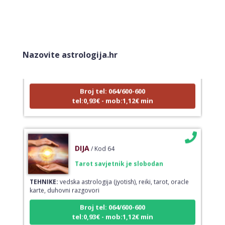
LUCIJA
/ Kod #136
Tarot savjetnik je zauzet
Nazovite astrologija.hr
TEHNIKE:
sudbinske karte, anđeoske poruke
Broj tel: 064/600-600
tel:0,93€ - mob:1,12€ min
DIJA
/ Kod 64
Tarot savjetnik je slobodan
TEHNIKE:
vedska astrologija (jyotish), reiki, tarot, oracle
karte, duhovni razgovori
Broj tel: 064/600-600
tel:0,93€ - mob:1,12€ min