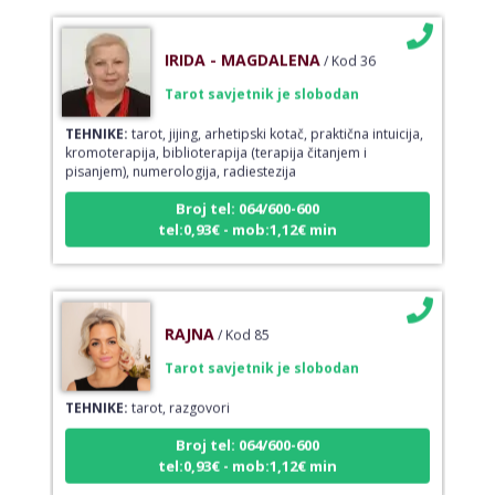
IRIDA - MAGDALENA
/ Kod 36
Tarot savjetnik je slobodan
TEHNIKE:
tarot, jijing, arhetipski kotač, praktična intuicija,
kromoterapija, biblioterapija (terapija čitanjem i
pisanjem), numerologija, radiestezija
Broj tel: 064/600-600
tel:0,93€ - mob:1,12€ min
RAJNA
/ Kod 85
Tarot savjetnik je slobodan
TEHNIKE:
tarot, razgovori
Broj tel: 064/600-600
tel:0,93€ - mob:1,12€ min