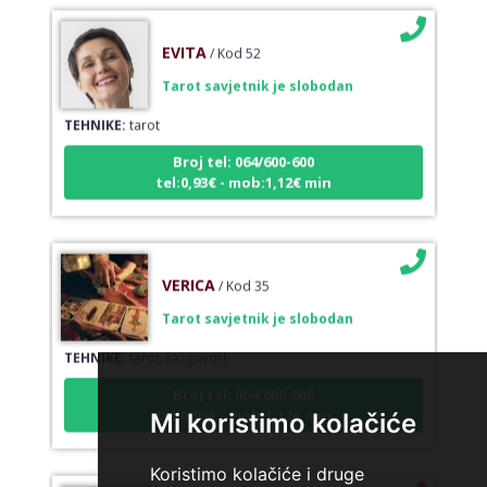
EVITA
/ Kod 52
Tarot savjetnik je slobodan
TEHNIKE:
tarot
Broj tel: 064/600-600
tel:0,93€ - mob:1,12€ min
VERICA
/ Kod 35
Tarot savjetnik je slobodan
TEHNIKE:
tarot, razgovori
Broj tel: 064/600-600
tel:0,93€ - mob:1,12€ min
Mi koristimo kolačiće
Koristimo kolačiće i druge