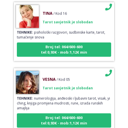
TINA
/ Kod 16
Tarot savjetnik je slobodan
TEHNIKE:
psihološki razgovori, sudbinske karte, tarot,
tumačenje snova
Broj tel: 064/600-600
tel:0,93€ - mob:1,12€ min
VESNA
/ Kod 05
Tarot savjetnik je slobodan
TEHNIKE:
numerologija, anđeoski i ljubavni tarot, visak, yi
ching, knjiga promjena mudrosti, rune, izrada runskih
amajlija
Broj tel: 064/600-600
tel:0,93€ - mob:1,12€ min