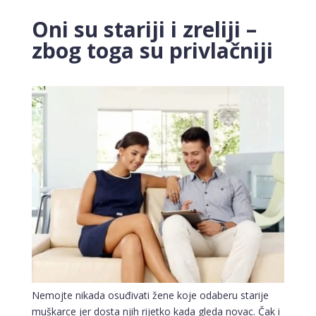
Oni su stariji i zreliji –
zbog toga su privlačniji
Nemojte nikada osuđivati žene koje odaberu starije
muškarce jer dosta njih rijetko kada gleda novac. Čak i