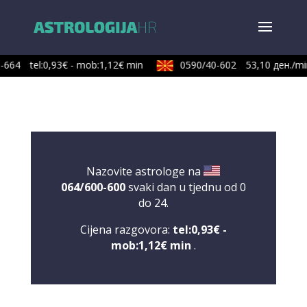
664
tel:0,93€ - mob:1,12€ min
0590/40-602
53,10 ден./min
Nazovite astrologe na
064/600-600
svaki dan u tjednu od 0
do 24.
Cijena razgovora:
tel:0,93€ -
mob:1,12€ min
.