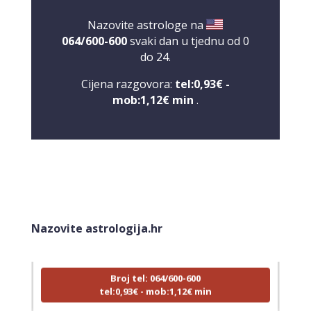
Nazovite astrologe na
064/600-600
svaki dan u tjednu od 0
do 24.
Cijena razgovora:
tel:0,93€ -
mob:1,12€ min
.
VIKTORIJA
/ Kod 369
Tarot savjetnik je zauzet
Nazovite astrologija.hr
TEHNIKE:
astrologija, numerologija, tarot, radiestezija
Broj tel: 064/600-600
tel:0,93€ - mob:1,12€ min