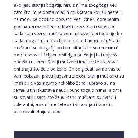
ako jesu stariji i bogatiji, nisu s njime zbog toga već
zato što im je dosta mlađih muškaraca koji su nezreli i
ne mogu se ozbiljno posvetiti vezi. One u određenim
godinama razmišljaju o braku i stvaranju obitelji, a
kada su u vezi sa muškarcem njihove dobi tada rijetko
kada mogu s njim ozbiljno pričati o budućnosti. Stariji
muškarci su drugačiji po tom pitanju i s vremenom će
moći osnovati željenu obitelj, a on će joj biti najveća
podrška u tome. Stariji muškarci imaju više iskustva i
oni znaju što žele od žene. On će gledati samo vas te
vam pokazati pravu ljubavnu zrelost. Stariji muškarci su
imali prije vas sigurno nekoliko žena i upravo su na
temelju tih iskustava naučili puno toga o njima, a time
su shvatili i sami što žele. Stariji muškarci su čvršći i
tolerantni, a sa njime ćete se i vi razvijati i izrasti u
puno kvalitetniju osobu.