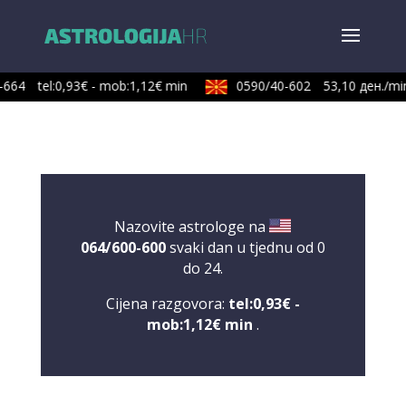
664
tel:0,93€ - mob:1,12€ min
0590/40-602
53,10 ден./min
Nazovite astrologe na
064/600-600
svaki dan u tjednu od 0
do 24.
Cijena razgovora:
tel:0,93€ -
mob:1,12€ min
.