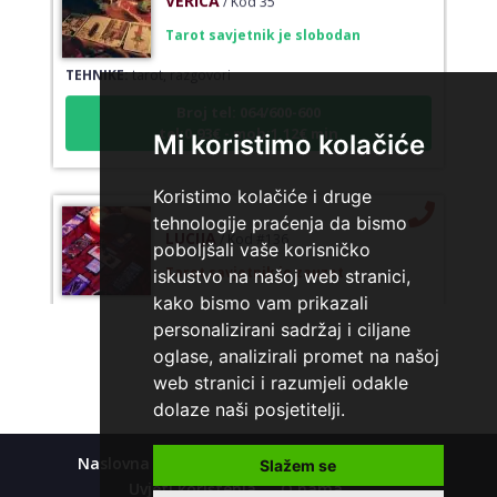
Tarot savjetnik je slobodan
TEHNIKE:
tarot, razgovori
Broj tel: 064/600-600
tel:0,93€ - mob:1,12€ min
Mi koristimo kolačiće
Koristimo kolačiće i druge
LUCIJA
tehnologije praćenja da bismo
/ Kod #136
poboljšali vaše korisničko
Tarot savjetnik je zauzet
iskustvo na našoj web stranici,
TEHNIKE:
sudbinske karte, anđeoske poruke
kako bismo vam prikazali
personalizirani sadržaj i ciljane
Broj tel: 064/600-600
tel:0,93€ - mob:1,12€ min
oglase, analizirali promet na našoj
web stranici i razumjeli odakle
dolaze naši posjetitelji.
EMA
/ Kod 30
Naslovna
Kolačići
Polica privatnosti
Slažem se
Uvjeti korištenja
O nama
Tarot savjetnik je zauzet