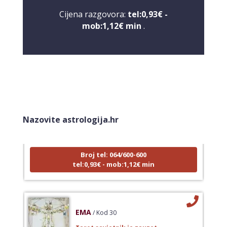
Cijena razgovora:
tel:0,93€ -
mob:1,12€ min
.
LUCIJA
/ Kod #136
Tarot savjetnik je zauzet
Nazovite astrologija.hr
TEHNIKE:
sudbinske karte, anđeoske poruke
Broj tel: 064/600-600
tel:0,93€ - mob:1,12€ min
EMA
/ Kod 30
Tarot savjetnik je zauzet