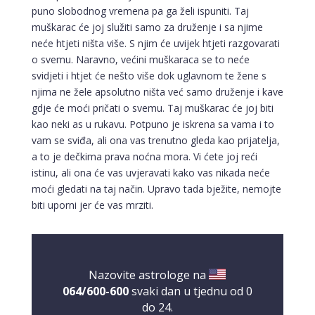
puno slobodnog vremena pa ga želi ispuniti. Taj
muškarac će joj služiti samo za druženje i sa njime
neće htjeti ništa više. S njim će uvijek htjeti razgovarati
o svemu. Naravno, većini muškaraca se to neće
svidjeti i htjet će nešto više dok uglavnom te žene s
njima ne žele apsolutno ništa već samo druženje i kave
gdje će moći pričati o svemu. Taj muškarac će joj biti
kao neki as u rukavu. Potpuno je iskrena sa vama i to
vam se sviđa, ali ona vas trenutno gleda kao prijatelja,
a to je dečkima prava noćna mora. Vi ćete joj reći
istinu, ali ona će vas uvjeravati kako vas nikada neće
moći gledati na taj način. Upravo tada bježite, nemojte
biti uporni jer će vas mrziti.
Nazovite astrologe na
064/600-600
svaki dan u tjednu od 0
do 24.