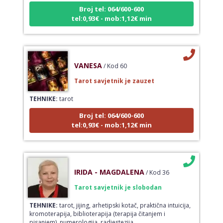
Broj tel: 064/600-600
tel:0,93€ - mob:1,12€ min
VANESA
/ Kod 60
Tarot savjetnik je zauzet
TEHNIKE:
tarot
Broj tel: 064/600-600
tel:0,93€ - mob:1,12€ min
IRIDA - MAGDALENA
/ Kod 36
Tarot savjetnik je slobodan
TEHNIKE:
tarot, jijing, arhetipski kotač, praktična intuicija,
kromoterapija, biblioterapija (terapija čitanjem i
pisanjem), numerologija, radiestezija