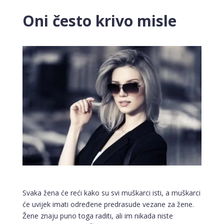
Oni često krivo misle
Svaka žena će reći kako su svi muškarci isti, a muškarci
će uvijek imati određene predrasude vezane za žene.
Žene znaju puno toga raditi, ali im nikada niste