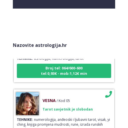
KRISTINA
/ Kod 160
Nazovite astrologija.hr
Tarot savjetnik je slobodan
TEHNIKE:
asrologija; numerologija, tarot
Broj tel: 064/600-600
tel:0,93€ - mob:1,12€ min
VESNA
/ Kod 05
Tarot savjetnik je slobodan
TEHNIKE:
numerologija, anđeoski i ljubavni tarot, visak, yi
ching, knjiga promjena mudrosti, rune, izrada runskih
amajlija