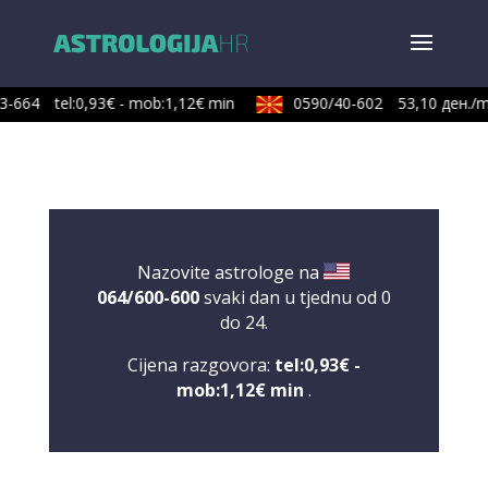
3-664
tel:0,93€ - mob:1,12€ min
0590/40-602
53,10 ден./m
Nazovite astrologe na
064/600-600
svaki dan u tjednu od 0
do 24.
Cijena razgovora:
tel:0,93€ -
mob:1,12€ min
.