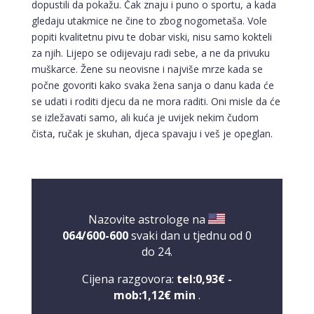
dopustili da pokažu. Čak znaju i puno o sportu, a kada
gledaju utakmice ne čine to zbog nogometaša. Vole
popiti kvalitetnu pivu te dobar viski, nisu samo kokteli
za njih. Lijepo se odijevaju radi sebe, a ne da privuku
muškarce. Žene su neovisne i najviše mrze kada se
počne govoriti kako svaka žena sanja o danu kada će
se udati i roditi djecu da ne mora raditi. Oni misle da će
se izležavati samo, ali kuća je uvijek nekim čudom
čista, ručak je skuhan, djeca spavaju i veš je opeglan.
Nazovite astrologe na
064/600-600
svaki dan u tjednu od 0
do 24.
Cijena razgovora:
tel:0,93€ -
mob:1,12€ min
.