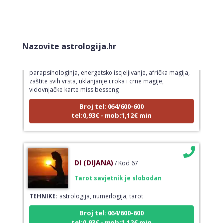
AMELIE BESSONG
/ Kod 99
Tarot savjetnik je zauzet
Nazovite astrologija.hr
TEHNIKE:
licencirana vidovinjakinja, licencirana
parapsihologinja, energetsko iscjeljivanje, afrička magija,
zaštite svih vrsta, uklanjanje uroka i crne magije,
vidovnjačke karte miss bessong
Broj tel: 064/600-600
tel:0,93€ - mob:1,12€ min
DI (DIJANA)
/ Kod 67
Tarot savjetnik je slobodan
TEHNIKE:
astrologija, numerlogija, tarot
Broj tel: 064/600-600
tel:0,93€ - mob:1,12€ min