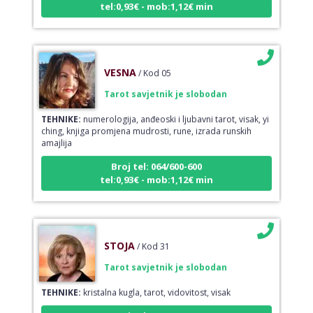
VESNA
/ Kod 05
Tarot savjetnik je slobodan
TEHNIKE:
numerologija, anđeoski i ljubavni tarot, visak, yi
ching, knjiga promjena mudrosti, rune, izrada runskih
amajlija
Broj tel: 064/600-600
tel:0,93€ - mob:1,12€ min
STOJA
/ Kod 31
Tarot savjetnik je slobodan
TEHNIKE:
kristalna kugla, tarot, vidovitost, visak
Broj tel: 064/600-600