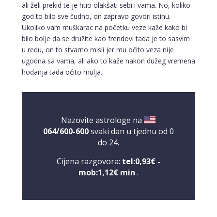
ali želi prekid te je htio olakšati sebi i vama. No, koliko
god to bilo sve čudno, on zapravo govori istinu.
Ukoliko vam muškarac na početku veze kaže kako bi
bilo bolje da se družite kao frendovi tada je to sasvim
u redu, on to stvarno misli jer mu očito veza nije
ugodna sa vama, ali ako to kaže nakon dužeg vremena
hodanja tada očito mulja.
Nazovite astrologe na
064/600-600
svaki dan u tjednu od 0
do 24.
Cijena razgovora:
tel:0,93€ -
mob:1,12€ min
.