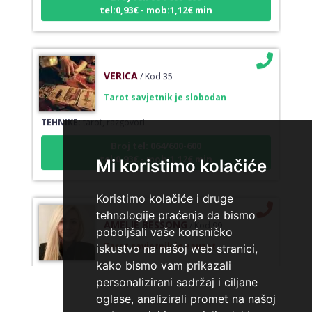
tel:0,93€ - mob:1,12€ min
VERICA
/ Kod 35
Tarot savjetnik je slobodan
TEHNIKE:
tarot, razgovori
Broj tel: 064/600-600
tel:0,93€ - mob:1,12€ min
Mi koristimo kolačiće
Koristimo kolačiće i druge
tehnologije praćenja da bismo
AMELIE BESSONG
/ Kod 99
poboljšali vaše korisničko
Tarot savjetnik je zauzet
iskustvo na našoj web stranici,
TEHNIKE:
licencirana vidovinjakinja, licencirana
kako bismo vam prikazali
parapsihologinja, energetsko iscjeljivanje, afrička magija,
personalizirani sadržaj i ciljane
zaštite svih vrsta, uklanjanje uroka i crne magije,
vidovnjačke karte miss bessong
oglase, analizirali promet na našoj