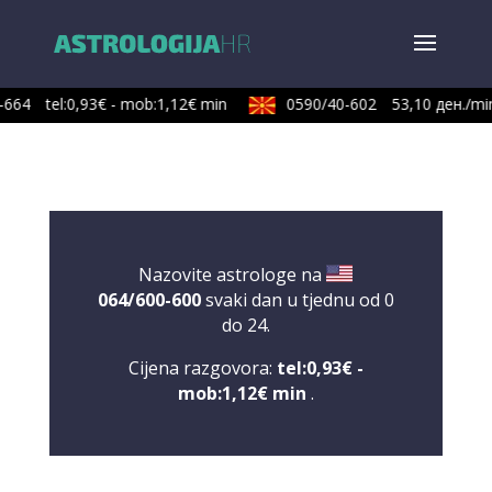
664
tel:0,93€ - mob:1,12€ min
0590/40-602
53,10 ден./min
Nazovite astrologe na
064/600-600
svaki dan u tjednu od 0
do 24.
Cijena razgovora:
tel:0,93€ -
mob:1,12€ min
.