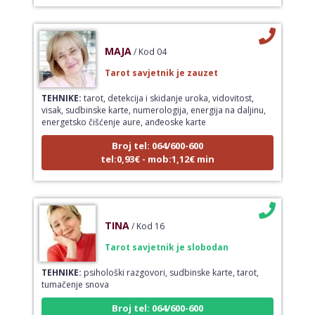
MAJA
/ Kod 04
Tarot savjetnik je zauzet
TEHNIKE:
tarot, detekcija i skidanje uroka, vidovitost,
visak, sudbinske karte, numerologija, energija na daljinu,
energetsko čišćenje aure, anđeoske karte
Broj tel: 064/600-600
tel:0,93€ - mob:1,12€ min
TINA
/ Kod 16
Tarot savjetnik je slobodan
TEHNIKE:
psihološki razgovori, sudbinske karte, tarot,
tumačenje snova
Broj tel: 064/600-600
tel:0,93€ - mob:1,12€ min