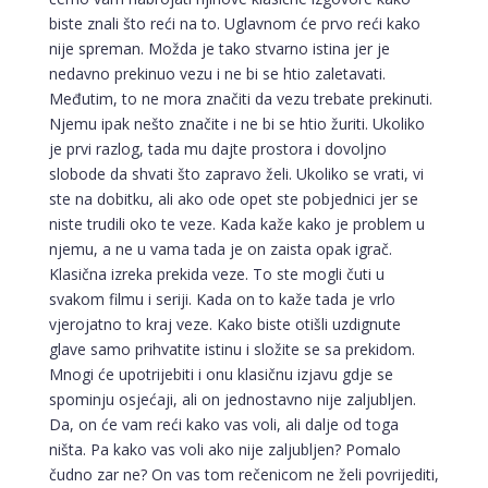
biste znali što reći na to. Uglavnom će prvo reći kako
nije spreman. Možda je tako stvarno istina jer je
nedavno prekinuo vezu i ne bi se htio zaletavati.
Međutim, to ne mora značiti da vezu trebate prekinuti.
Njemu ipak nešto značite i ne bi se htio žuriti. Ukoliko
je prvi razlog, tada mu dajte prostora i dovoljno
slobode da shvati što zapravo želi. Ukoliko se vrati, vi
ste na dobitku, ali ako ode opet ste pobjednici jer se
niste trudili oko te veze. Kada kaže kako je problem u
njemu, a ne u vama tada je on zaista opak igrač.
Klasična izreka prekida veze. To ste mogli čuti u
svakom filmu i seriji. Kada on to kaže tada je vrlo
vjerojatno to kraj veze. Kako biste otišli uzdignute
glave samo prihvatite istinu i složite se sa prekidom.
Mnogi će upotrijebiti i onu klasičnu izjavu gdje se
spominju osjećaji, ali on jednostavno nije zaljubljen.
Da, on će vam reći kako vas voli, ali dalje od toga
ništa. Pa kako vas voli ako nije zaljubljen? Pomalo
čudno zar ne? On vas tom rečenicom ne želi povrijediti,