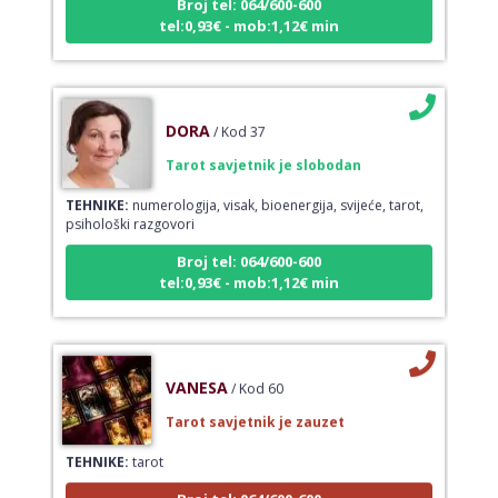
tel:0,93€ - mob:1,12€ min
DORA
/ Kod 37
Tarot savjetnik je slobodan
TEHNIKE:
numerologija, visak, bioenergija, svijeće, tarot,
psihološki razgovori
Broj tel: 064/600-600
tel:0,93€ - mob:1,12€ min
VANESA
/ Kod 60
Tarot savjetnik je zauzet
TEHNIKE:
tarot
Broj tel: 064/600-600