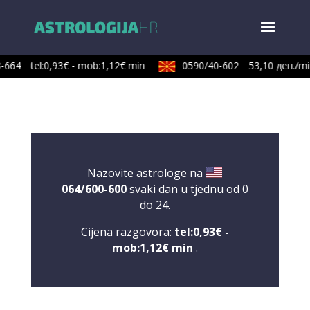
-664
tel:0,93€ - mob:1,12€ min
0590/40-602
53,10 ден./min
Nazovite astrologe na
064/600-600
svaki dan u tjednu od 0
do 24.
Cijena razgovora:
tel:0,93€ -
mob:1,12€ min
.