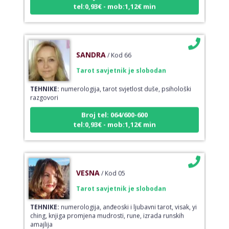
tel:0,93€ - mob:1,12€ min
SANDRA
/ Kod 66
Tarot savjetnik je slobodan
TEHNIKE:
numerologija, tarot svjetlost duše, psihološki
razgovori
Broj tel: 064/600-600
tel:0,93€ - mob:1,12€ min
VESNA
/ Kod 05
Tarot savjetnik je slobodan
TEHNIKE:
numerologija, anđeoski i ljubavni tarot, visak, yi
ching, knjiga promjena mudrosti, rune, izrada runskih
amajlija