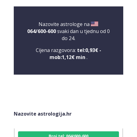
Nazovite astrologe na
064/600-600
svaki dan u tjednu od 0
do 24.
Cijena razgovora:
tel:0,93€ -
mob:1,12€ min
.
VESNA BURCSA
/ Kod 55
Tarot savjetnik je slobodan
Nazovite astrologija.hr
TEHNIKE:
tarot, psihološki razgovori
Broj tel: 064/600-600