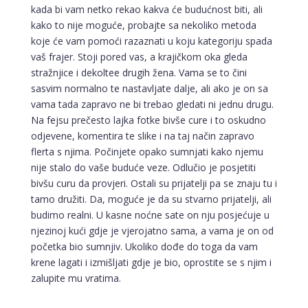
kada bi vam netko rekao kakva će budućnost biti, ali
kako to nije moguće, probajte sa nekoliko metoda
koje će vam pomoći razaznati u koju kategoriju spada
vaš frajer. Stoji pored vas, a krajičkom oka gleda
stražnjice i dekoltee drugih žena. Vama se to čini
sasvim normalno te nastavljate dalje, ali ako je on sa
vama tada zapravo ne bi trebao gledati ni jednu drugu.
Na fejsu prečesto lajka fotke bivše cure i to oskudno
odjevene, komentira te slike i na taj način zapravo
flerta s njima. Počinjete opako sumnjati kako njemu
nije stalo do vaše buduće veze. Odlučio je posjetiti
bivšu curu da provjeri. Ostali su prijatelji pa se znaju tu i
tamo družiti. Da, moguće je da su stvarno prijatelji, ali
budimo realni. U kasne noćne sate on nju posjećuje u
njezinoj kući gdje je vjerojatno sama, a vama je on od
početka bio sumnjiv. Ukoliko dođe do toga da vam
krene lagati i izmišljati gdje je bio, oprostite se s njim i
zalupite mu vratima.