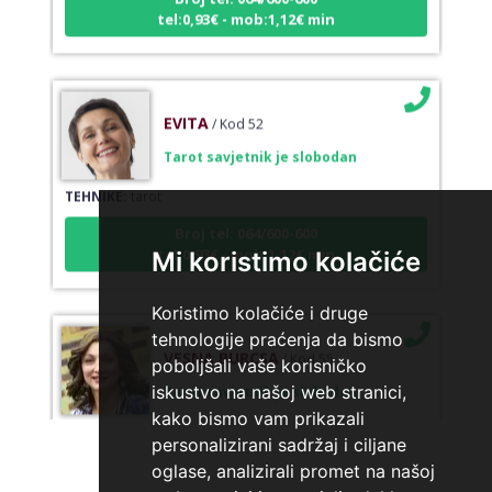
tel:0,93€ - mob:1,12€ min
EVITA
/ Kod 52
Tarot savjetnik je slobodan
TEHNIKE:
tarot
Broj tel: 064/600-600
tel:0,93€ - mob:1,12€ min
Mi koristimo kolačiće
Koristimo kolačiće i druge
tehnologije praćenja da bismo
VESNA BURCSA
/ Kod 55
poboljšali vaše korisničko
Tarot savjetnik je slobodan
iskustvo na našoj web stranici,
kako bismo vam prikazali
TEHNIKE:
tarot, psihološki razgovori
personalizirani sadržaj i ciljane
Broj tel: 064/600-600
oglase, analizirali promet na našoj
tel:0,93€ - mob:1,12€ min