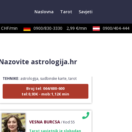
Naslovna
Tarot
Savjeti
CHF/min
0900/830-3330
2,99 €/min
0900/404-444
2
NIVES
/ Kod 20
Nazovite astrologija.hr
Tarot savjetnik je zauzet
TEHNIKE:
astrologija, sudbinske karte, tarot
Broj tel: 064/600-600
tel:0,93€ - mob:1,12€ min
VESNA BURCSA
/ Kod 55
Tarot savjetnik je slobodan