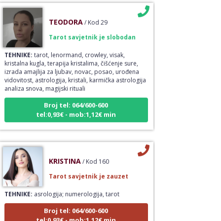
TEODORA
/ Kod 29
Tarot savjetnik je slobodan
TEHNIKE:
tarot, lenormand, crowley, visak,
kristalna kugla, terapija kristalima, čišćenje sure,
izrada amajlija za ljubav, novac, posao, urođena
vidovitost, astrologija, kristali, karmička astrologija
analiza snova, magijski rituali
Broj tel: 064/600-600
tel:0,93€ - mob:1,12€ min
KRISTINA
/ Kod 160
Tarot savjetnik je zauzet
TEHNIKE:
asrologija; numerologija, tarot
Broj tel: 064/600-600
tel:0,93€ - mob:1,12€ min