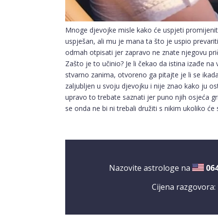
Mnoge djevojke misle kako će uspjeti promijenit
uspješan, ali mu je mana ta što je uspio prevari
odmah otpisati jer zapravo ne znate njegovu priču
Zašto je to učinio? Je li čekao da istina izađe na
stvarno zanima, otvoreno ga pitajte je li se ik
zaljubljen u svoju djevojku i nije znao kako ju o
upravo to trebate saznati jer puno njih osjeća gr
se onda ne bi ni trebali družiti s nikim ukoliko 
Nazovite astrologe na
06
Cijena razgovora: