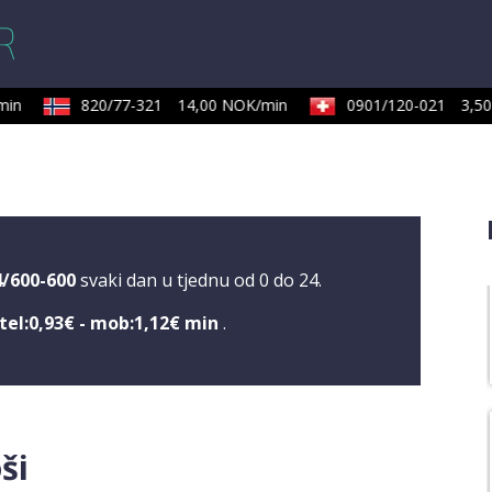
in
820/77-321
14,00 NOK/min
0901/120-021
3,50 
4/600-600
svaki dan u tjednu od 0 do 24.
tel:0,93€ - mob:1,12€ min
.
ši