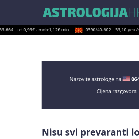
3-664
tel:0,93€ - mob:1,12€ min
0590/40-602
53,10 ден./m
Nazovite astrologe na
06
Cijena razgovora:
Nisu svi prevaranti lo