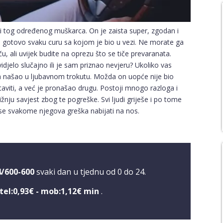
i tog određenog muškarca. On je zaista super, zgodan i
ti gotovo svaku curu sa kojom je bio u vezi. Ne morate ga
, ali uvijek budite na oprezu što se tiče prevaranata.
 vidjelo slučajno ili je sam priznao nevjeru? Ukoliko vas
ada našao u ljubavnom trokutu. Možda on uopće nije bio
staviti, a već je pronašao drugu. Postoji mnogo razloga i
ižnju savjest zbog te pogreške. Svi ljudi griješe i po tome
će se svakome njegova greška nabijati na nos.
4/600-600
svaki dan u tjednu od 0 do 24.
tel:0,93€ - mob:1,12€ min
.