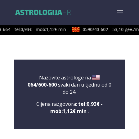
-664
tel:0,93€ - mob:1,12€ min
0590/40-602
53,10 ден./mi
Nazovite astrologe na
064/600-600
svaki dan u tjednu od 0
do 24.
Cijena razgovora:
tel:0,93€ -
mob:1,12€ min
.