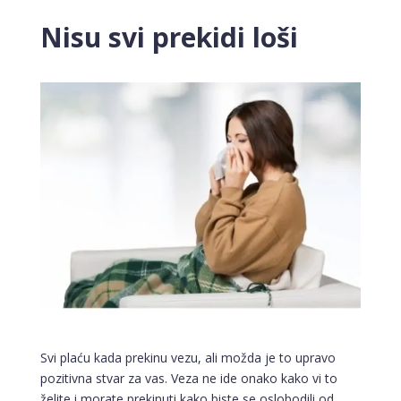
Nisu svi prekidi loši
Svi plaću kada prekinu vezu, ali možda je to upravo
pozitivna stvar za vas. Veza ne ide onako kako vi to
želite i morate prekinuti kako biste se oslobodili od