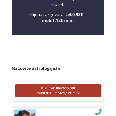
do 24.
Cijena razgovora:
tel:0,93€ -
mob:1,12€ min
.
KRISTINA
/ Kod 160
Tarot savjetnik je zauzet
Nazovite astrologija.hr
TEHNIKE:
asrologija; numerologija, tarot
Broj tel: 064/600-600
tel:0,93€ - mob:1,12€ min
VESNA
/ Kod 05