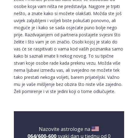
osobe koja vam ništa ne predstavlja. Najgore je trpiti
nešto, a znate kako si možete olakšati. Možda ste još
uvijek zaljubljeni i voljeli biste pokušati ponovno, ali
moguće je i kako se sada osjećate puno bolje nego
prije. Razdvajanjem od partnera postajete svjesni što
želite i što vam je on značio. Osobi kojoj je stalo do
vas će se raspitivati o vama kod vaših poznanika samo
kako bi saznali imate li nekog novog. To su tipične
stvari koje osobe rade kada prekinu vezu. Možda više
nema ljubavi između vas, ali svejedno ne možete tek
tako prestati nekoga voljeti, barem prijateljski. Važno
mu je vaše mišljenje bez obzira što niste više zajedno.
Želi pomirenje i vi ste jedini koji o tome odlučujete.
Nazovite astrologe na
064/600-600
svaki dan u tjednu od 0