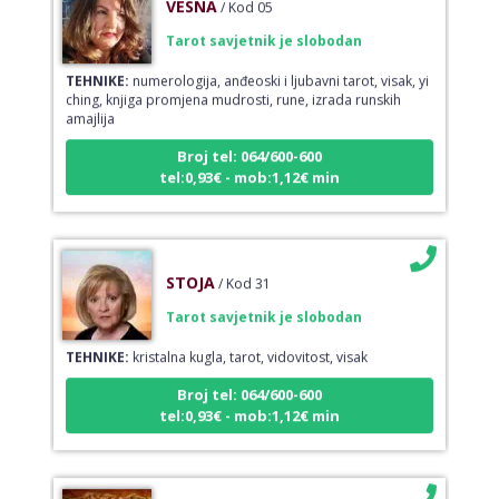
Tarot savjetnik je slobodan
TEHNIKE:
numerologija, anđeoski i ljubavni tarot, visak, yi
ching, knjiga promjena mudrosti, rune, izrada runskih
amajlija
Broj tel: 064/600-600
tel:0,93€ - mob:1,12€ min
STOJA
/ Kod 31
Tarot savjetnik je slobodan
TEHNIKE:
kristalna kugla, tarot, vidovitost, visak
Broj tel: 064/600-600
tel:0,93€ - mob:1,12€ min