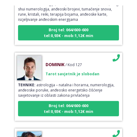
TEHNIKE:
astrologija, tarot, numerološki tarot, visak, feng
shui numerologija, anđeoski brojevi, tumačenje snova,
rune, kristali, reiki, terapija bojama, anđeoske karte,
iscjeljivanje anđeoskim energijama
Broj tel: 064/600-600
tel:0,93€ - mob:1,12€ min
DOMINIK
/ Kod 127
Tarot savjetnik je slobodan
TEHNIKE:
astrologija – natalna i horarna, numerologija,
anđeoske poruke, anđeosko energetsko čišćenje
savjetovanje iz oblasti zakona privlačenja
Broj tel: 064/600-600
tel:0,93€ - mob:1,12€ min