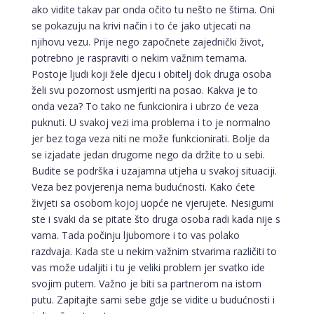
ako vidite takav par onda očito tu nešto ne štima. Oni
se pokazuju na krivi način i to će jako utjecati na
njihovu vezu. Prije nego započnete zajednički život,
potrebno je raspraviti o nekim važnim temama.
Postoje ljudi koji žele djecu i obitelj dok druga osoba
želi svu pozornost usmjeriti na posao. Kakva je to
onda veza? To tako ne funkcionira i ubrzo će veza
puknuti. U svakoj vezi ima problema i to je normalno
jer bez toga veza niti ne može funkcionirati. Bolje da
se izjadate jedan drugome nego da držite to u sebi.
Budite se podrška i uzajamna utjeha u svakoj situaciji.
Veza bez povjerenja nema budućnosti. Kako ćete
živjeti sa osobom kojoj uopće ne vjerujete. Nesigurni
ste i svaki da se pitate što druga osoba radi kada nije s
vama. Tada počinju ljubomore i to vas polako
razdvaja. Kada ste u nekim važnim stvarima različiti to
vas može udaljiti i tu je veliki problem jer svatko ide
svojim putem. Važno je biti sa partnerom na istom
putu. Zapitajte sami sebe gdje se vidite u budućnosti i