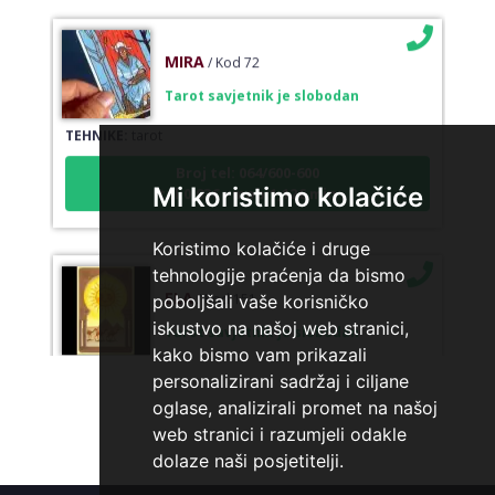
MIRA
/ Kod 72
Tarot savjetnik je slobodan
TEHNIKE:
tarot
Broj tel: 064/600-600
tel:0,93€ - mob:1,12€ min
Mi koristimo kolačiće
Koristimo kolačiće i druge
tehnologije praćenja da bismo
ELA
/ Kod 151
poboljšali vaše korisničko
Tarot savjetnik je slobodan
iskustvo na našoj web stranici,
kako bismo vam prikazali
TEHNIKE:
astrologija, tarot, numerološki tarot, visak, feng
personalizirani sadržaj i ciljane
shui numerologija, anđeoski brojevi, tumačenje snova,
rune, kristali, reiki, terapija bojama, anđeoske karte,
oglase, analizirali promet na našoj
iscjeljivanje anđeoskim energijama
web stranici i razumjeli odakle
Broj tel: 064/600-600
dolaze naši posjetitelji.
tel:0,93€ - mob:1,12€ min