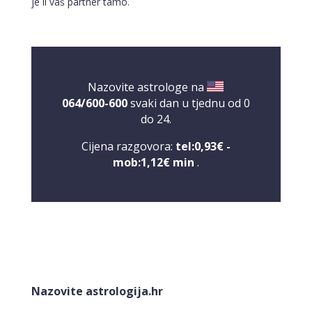
je li vaš partner tamo.
Nazovite astrologe na
064/600-600
svaki dan u tjednu od 0
do 24.
Cijena razgovora:
tel:0,93€ -
mob:1,12€ min
.
ELA
/ Kod 151
Nazovite astrologija.hr
Tarot savjetnik je slobodan