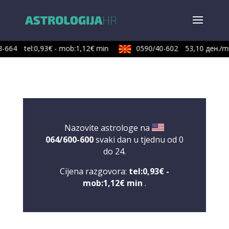
-664
tel:0,93€ - mob:1,12€ min
0590/40-602
53,10 ден./mi
Nazovite astrologe na
064/600-600
svaki dan u tjednu od 0
do 24.
Cijena razgovora:
tel:0,93€ -
mob:1,12€ min
.