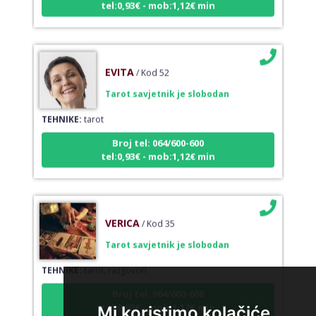
EVITA
/ Kod 52
Tarot savjetnik je slobodan
TEHNIKE:
tarot
Broj tel: 064/600-600
tel:0,93€ - mob:1,12€ min
VERICA
/ Kod 35
Tarot savjetnik je slobodan
TEHNIKE:
tarot, razgovori
Broj tel: 064/600-600
tel:0,93€ - mob:1,12€ min
Mi koristimo kolačiće