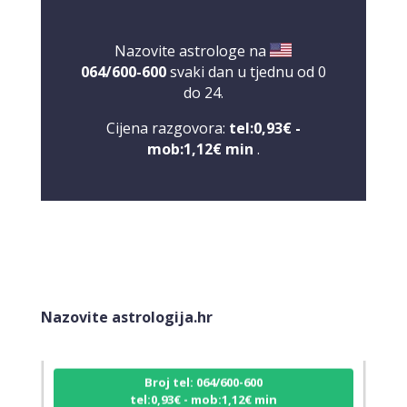
Nazovite astrologe na
064/600-600
svaki dan u tjednu od 0
do 24.
Cijena razgovora:
tel:0,93€ -
mob:1,12€ min
.
DI (DIJANA)
/ Kod 67
Tarot savjetnik je slobodan
Nazovite astrologija.hr
TEHNIKE:
astrologija, numerlogija, tarot
Broj tel: 064/600-600
tel:0,93€ - mob:1,12€ min