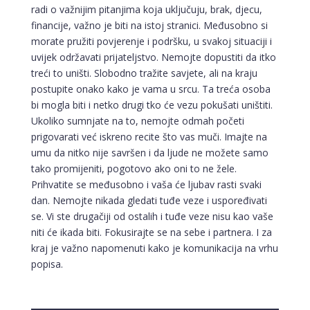
radi o važnijim pitanjima koja uključuju, brak, djecu,
financije, važno je biti na istoj stranici. Međusobno si
morate pružiti povjerenje i podršku, u svakoj situaciji i
uvijek održavati prijateljstvo. Nemojte dopustiti da itko
treći to uništi. Slobodno tražite savjete, ali na kraju
postupite onako kako je vama u srcu. Ta treća osoba
bi mogla biti i netko drugi tko će vezu pokušati uništiti.
Ukoliko sumnjate na to, nemojte odmah početi
prigovarati već iskreno recite što vas muči. Imajte na
umu da nitko nije savršen i da ljude ne možete samo
tako promijeniti, pogotovo ako oni to ne žele.
Prihvatite se međusobno i vaša će ljubav rasti svaki
dan. Nemojte nikada gledati tuđe veze i uspoređivati
se. Vi ste drugačiji od ostalih i tuđe veze nisu kao vaše
niti će ikada biti. Fokusirajte se na sebe i partnera. I za
kraj je važno napomenuti kako je komunikacija na vrhu
popisa.