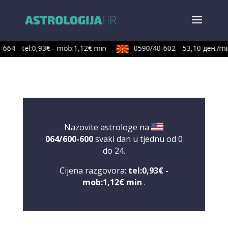
664
tel:0,93€ - mob:1,12€ min
0590/40-602
53,10 ден./min
Nazovite astrologe na
064/600-600
svaki dan u tjednu od 0
do 24.
Cijena razgovora:
tel:0,93€ -
mob:1,12€ min
.