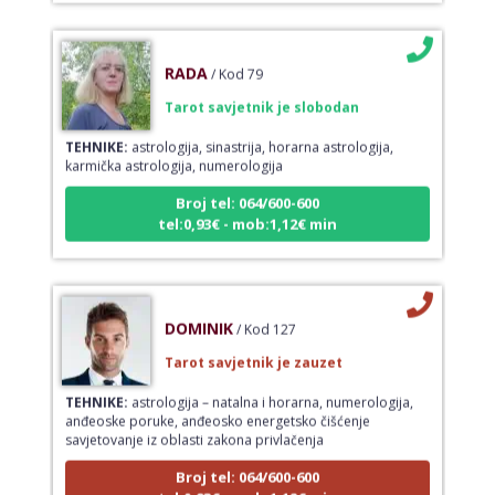
RADA
/ Kod 79
Tarot savjetnik je slobodan
TEHNIKE:
astrologija, sinastrija, horarna astrologija,
karmička astrologija, numerologija
Broj tel: 064/600-600
tel:0,93€ - mob:1,12€ min
DOMINIK
/ Kod 127
Tarot savjetnik je zauzet
TEHNIKE:
astrologija – natalna i horarna, numerologija,
anđeoske poruke, anđeosko energetsko čišćenje
savjetovanje iz oblasti zakona privlačenja
Broj tel: 064/600-600
tel:0,93€ - mob:1,12€ min