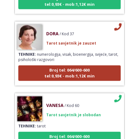
tel:0,93€ - mob:1,12€ min
DORA
/ Kod 37
Tarot savjetnik je zauzet
TEHNIKE:
numerologija, visak, bioenergija, svijeće, tarot,
psihološki razgovori
Broj tel: 064/600-600
tel:0,93€ - mob:1,12€ min
VANESA
/ Kod 60
Tarot savjetnik je slobodan
TEHNIKE:
tarot
Broj tel: 064/600-600
tel:0,93€ - mob:1,12€ min