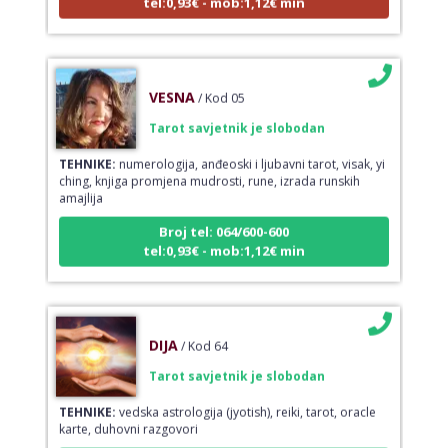
VESNA
/ Kod 05
Tarot savjetnik je slobodan
TEHNIKE:
numerologija, anđeoski i ljubavni tarot, visak, yi
ching, knjiga promjena mudrosti, rune, izrada runskih
amajlija
Broj tel: 064/600-600
tel:0,93€ - mob:1,12€ min
DIJA
/ Kod 64
Tarot savjetnik je slobodan
TEHNIKE:
vedska astrologija (jyotish), reiki, tarot, oracle
karte, duhovni razgovori