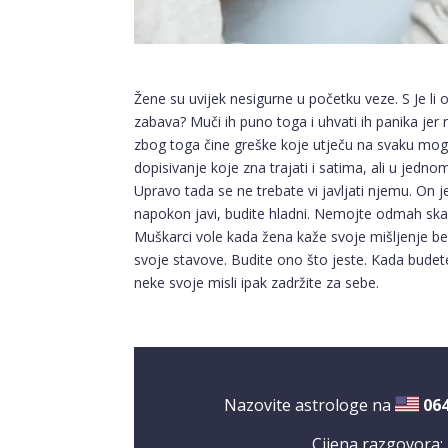
Žene su uvijek nesigurne u početku veze. S Je li 
zabava? Muči ih puno toga i uhvati ih panika jer 
zbog toga čine greške koje utječu na svaku mo
dopisivanje koje zna trajati i satima, ali u jedn
Upravo tada se ne trebate vi javljati njemu. On j
napokon javi, budite hladni. Nemojte odmah skak
Muškarci vole kada žena kaže svoje mišljenje b
svoje stavove. Budite ono što jeste. Kada budet
neke svoje misli ipak zadržite za sebe.
Nazovite astrologe na
06
Cijena razgovora: