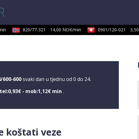
in
820/77-321
14,00 NOK/min
0901/120-021
3,50 
4/600-600
svaki dan u tjednu od 0 do 24.
tel:0,93€ - mob:1,12€ min
.
 koštati veze