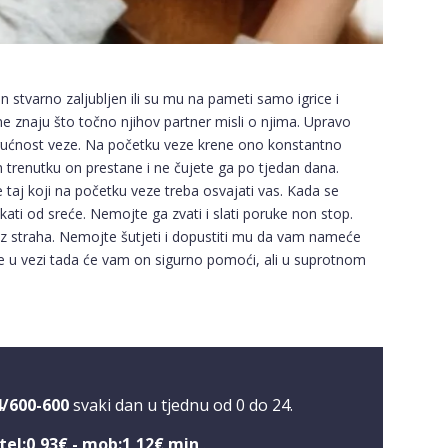
on stvarno zaljubljen ili su mu na pameti samo igrice i
ne znaju što točno njihov partner misli o njima. Upravo
gućnost veze. Na početku veze krene ono konstantno
om trenutku on prestane i ne čujete ga po tjedan dana.
e taj koji na početku veze treba osvajati vas. Kada se
ati od sreće. Nemojte ga zvati i slati poruke non stop.
ez straha. Nemojte šutjeti i dopustiti mu da vam nameće
e u vezi tada će vam on sigurno pomoći, ali u suprotnom
4/600-600
svaki dan u tjednu od 0 do 24.
tel:0,93€ - mob:1,12€ min
.