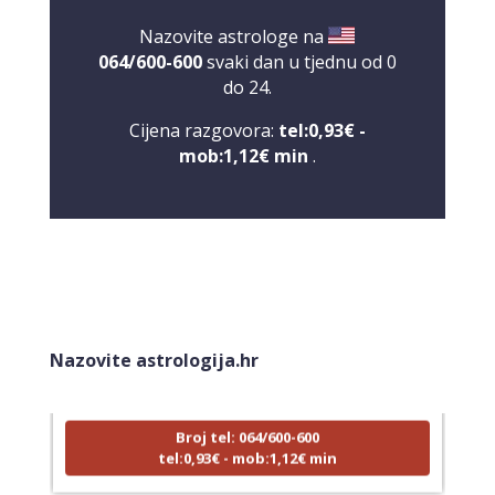
Nazovite astrologe na
064/600-600
svaki dan u tjednu od 0
do 24.
Cijena razgovora:
tel:0,93€ -
mob:1,12€ min
.
LUCIJA
/ Kod #136
Tarot savjetnik je zauzet
Nazovite astrologija.hr
TEHNIKE:
sudbinske karte, anđeoske poruke
Broj tel: 064/600-600
tel:0,93€ - mob:1,12€ min