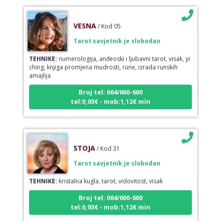
VESNA
/ Kod 05
Tarot savjetnik je slobodan
TEHNIKE:
numerologija, anđeoski i ljubavni tarot, visak, yi
ching, knjiga promjena mudrosti, rune, izrada runskih
amajlija
Broj tel: 064/600-600
tel:0,93€ - mob:1,12€ min
STOJA
/ Kod 31
Tarot savjetnik je slobodan
TEHNIKE:
kristalna kugla, tarot, vidovitost, visak
Broj tel: 064/600-600
tel:0,93€ - mob:1,12€ min