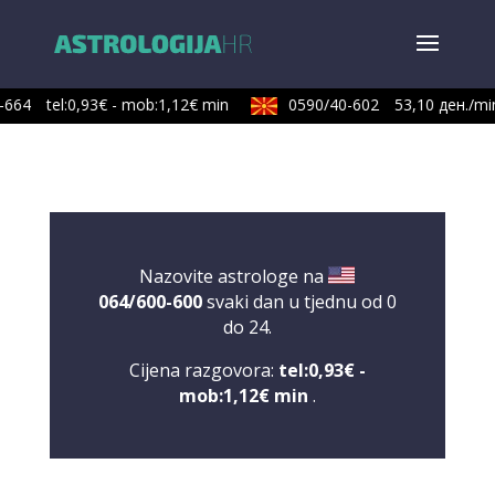
664
tel:0,93€ - mob:1,12€ min
0590/40-602
53,10 ден./min
Nazovite astrologe na
064/600-600
svaki dan u tjednu od 0
do 24.
Cijena razgovora:
tel:0,93€ -
mob:1,12€ min
.