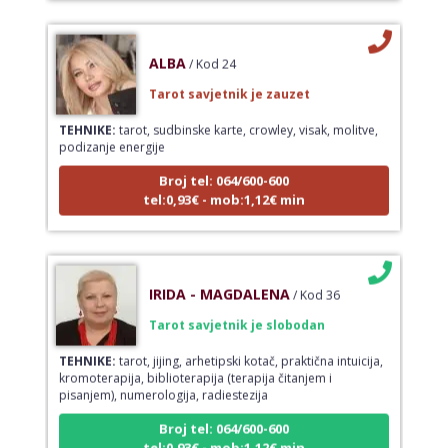
ALBA
/ Kod 24
Tarot savjetnik je zauzet
TEHNIKE:
tarot, sudbinske karte, crowley, visak, molitve,
podizanje energije
Broj tel: 064/600-600
tel:0,93€ - mob:1,12€ min
IRIDA - MAGDALENA
/ Kod 36
Tarot savjetnik je slobodan
TEHNIKE:
tarot, jijing, arhetipski kotač, praktična intuicija,
kromoterapija, biblioterapija (terapija čitanjem i
pisanjem), numerologija, radiestezija
Broj tel: 064/600-600
tel:0,93€ - mob:1,12€ min