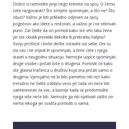
Dobro si razmislite prije nego krenete na spoj. O čemu
ćete razgovarati? Što smijete spominjati, a što ne? Što
obući? Važno je biti prikladno odjeven za spoj,
pogotovo ako idete u restoran, a važno je i ne otkrivati
puno. Zar želite da on pomisli kako ste vrlo laka žena
jer ste obukli preveliki dekolte ili prekratku haljinu?
Svoju prošlost i bivše dečke ostavite iza sebe. Oni su
iza vas i ne vrijedi ih spominjati, a time ćete i njega
staviti u neugodnu situaciju. Nemojte uopće spominjati
druge osobe i pričati loše o drugima. Pomislit će kako
ste glavna tračerica u društvu koja zna pričati samo o
drugima. Vjerojatno ne bi bilo pametno niti reći kako
trenutno ne želite ozbiljnu vezu jer tada on neće biti
zainteresiran za vas, a kasnije kada se predomislite
njega više neće biti. Nemojte ga niti ispitivati zašto on
nema nikoga jer svašta pomisliti o vama.