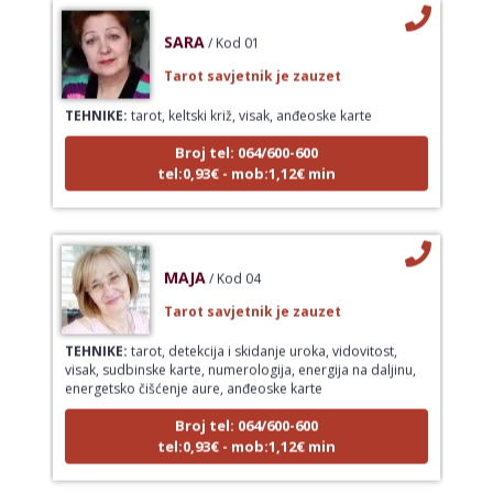
SARA
/ Kod 01
Tarot savjetnik je zauzet
TEHNIKE:
tarot, keltski križ, visak, anđeoske karte
Broj tel: 064/600-600
tel:0,93€ - mob:1,12€ min
MAJA
/ Kod 04
Tarot savjetnik je zauzet
TEHNIKE:
tarot, detekcija i skidanje uroka, vidovitost,
visak, sudbinske karte, numerologija, energija na daljinu,
energetsko čišćenje aure, anđeoske karte
Broj tel: 064/600-600
tel:0,93€ - mob:1,12€ min