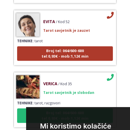
EVITA
/ Kod 52
Tarot savjetnik je zauzet
TEHNIKE:
tarot
Broj tel: 064/600-600
tel:0,93€ - mob:1,12€ min
VERICA
/ Kod 35
Tarot savjetnik je slobodan
TEHNIKE:
tarot, razgovori
Broj tel: 064/600-600
tel:0,93€ - mob:1,12€ min
Mi koristimo kolačiće