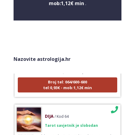
mob:1,12€ min
.
LUCIJA
/ Kod #136
Nazovite astrologija.hr
Tarot savjetnik je zauzet
TEHNIKE:
sudbinske karte, anđeoske poruke
Broj tel: 064/600-600
tel:0,93€ - mob:1,12€ min
DIJA
/ Kod 64
Tarot savjetnik je slobodan
TEHNIKE:
vedska astrologija (jyotish), reiki, tarot, oracle