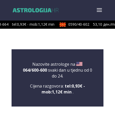
-664
tel:0,93€ - mob:1,12€ min
0590/40-602
53,10 ден./mi
Nazovite astrologe na
064/600-600
svaki dan u tjednu od 0
do 24.
Cijena razgovora:
tel:0,93€ -
mob:1,12€ min
.