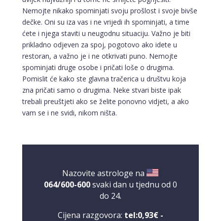
Nemojte nikako spominjati svoju prošlost i svoje bivše
dečke. Oni su iza vas i ne vrijedi ih spominjati, a time
ćete i njega staviti u neugodnu situaciju. Važno je biti
prikladno odjeven za spoj, pogotovo ako idete u
restoran, a važno je i ne otkrivati puno. Nemojte
spominjati druge osobe i pričati loše o drugima.
Pomislit će kako ste glavna tračerica u društvu koja
zna pričati samo o drugima. Neke stvari biste ipak
trebali preuštjeti ako se želite ponovno vidjeti, a ako
vam se i ne svidi, nikom ništa.
Nazovite astrologe na
064/600-600
svaki dan u tjednu od 0
do 24.
Cijena razgovora:
tel:0,93€ -