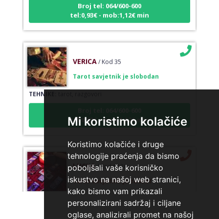
Broj tel: 064/600-600
tel:0,93€ - mob:1,12€ min
VERICA
/ Kod 35
Tarot savjetnik je slobodan
TEHNIKE:
tarot, razgovori
Broj tel: 064/600-600
tel:0,93€ - mob:1,12€ min
Mi koristimo kolačiće
Koristimo kolačiće i druge
tehnologije praćenja da bismo
LUCIJA
/ Kod #136
poboljšali vaše korisničko
Tarot savjetnik je zauzet
iskustvo na našoj web stranici,
kako bismo vam prikazali
TEHNIKE:
sudbinske karte, anđeoske poruke
personalizirani sadržaj i ciljane
Broj tel: 064/600-600
oglase, analizirali promet na našoj