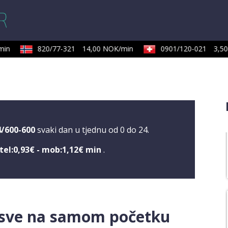
in
820/77-321
14,00 NOK/min
0901/120-021
3,50 
4/600-600
svaki dan u tjednu od 0 do 24.
tel:0,93€ - mob:1,12€ min
.
 sve na samom početku