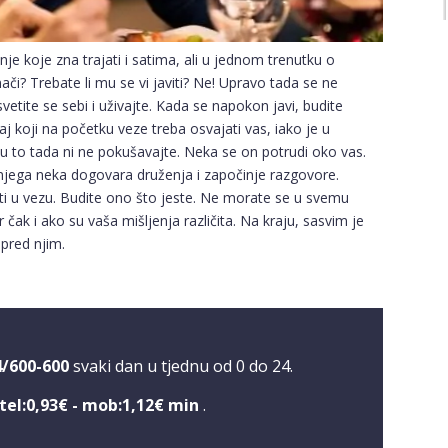
e koje zna trajati i satima, ali u jednom trenutku o
ači? Trebate li mu se vi javiti? Ne! Upravo tada se ne
vetite se sebi i uživajte. Kada se napokon javi, budite
j koji na početku veze treba osvajati vas, iako je u
i u to tada ni ne pokušavajte. Neka se on potrudi oko vas.
 njega neka dogovara druženja i započinje razgovore.
ziti u vezu. Budite ono što jeste. Ne morate se u svemu
čak i ako su vaša mišljenja različita. Na kraju, sasvim je
 pred njim.
4/600-600
svaki dan u tjednu od 0 do 24.
tel:0,93€ - mob:1,12€ min
.