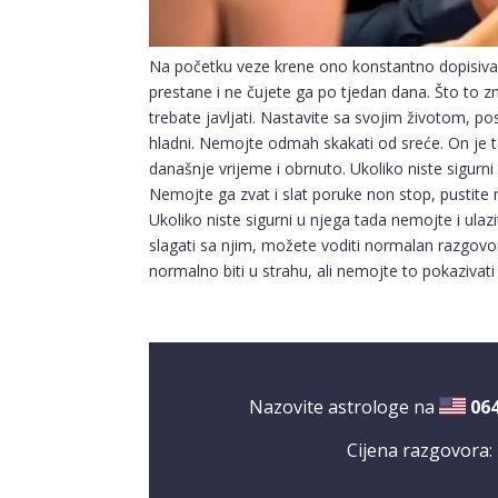
Na početku veze krene ono konstantno dopisivanj
prestane i ne čujete ga po tjedan dana. Što to zn
trebate javljati. Nastavite sa svojim životom, pos
hladni. Nemojte odmah skakati od sreće. On je ta
današnje vrijeme i obrnuto. Ukoliko niste sigurn
Nemojte ga zvat i slat poruke non stop, pustite
Ukoliko niste sigurni u njega tada nemojte i ula
slagati sa njim, možete voditi normalan razgovor 
normalno biti u strahu, ali nemojte to pokazivati
Nazovite astrologe na
06
Cijena razgovora: