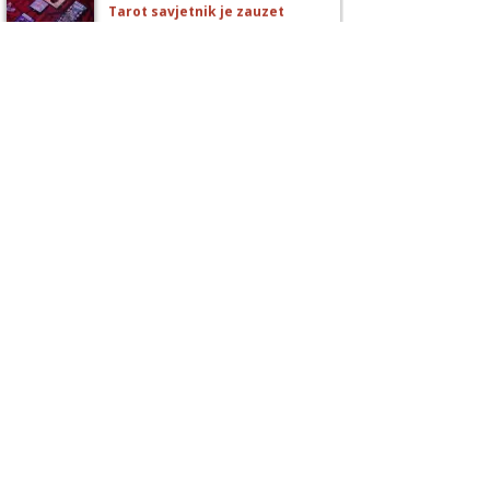
TEHNIKE:
sudbinske karte, anđeoske poruke
Broj tel: 064/600-600
tel:0,93€ - mob:1,12€ min
VESNA
/ Kod 05
Tarot savjetnik je slobodan
TEHNIKE:
numerologija, anđeoski i ljubavni tarot,
visak, yi ching, knjiga promjena mudrosti, rune,
izrada runskih amajlija
Broj tel: 064/600-600
tel:0,93€ - mob:1,12€ min
ANTONELA
/ Kod 117