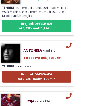
TEHNIKE:
numerologija, anđeoski i ljubavni tarot,
visak, yi ching, knjiga promjena mudrosti, rune,
izrada runskih amajlija
Broj tel: 064/600-600
tel:0,93€ - mob:1,12€ min
ANTONELA
/ Kod 117
Tarot savjetnik je zauzet
TEHNIKE:
tarot, visak
Broj tel: 064/600-600
tel:0,93€ - mob:1,12€ min
LUCIJA
/ Kod #136
Tarot savjetnik je zauzet