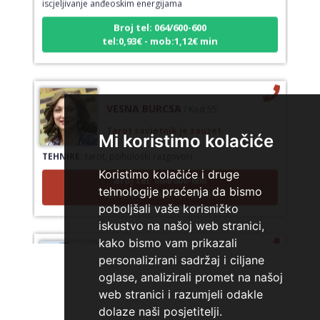
Broj tel: 064/600-600
tel:0,93€ - mob:1,12€ min
VESNA BURCSA
/ Kod 55
Tarot savjetnik je zauzet
Mi koristimo kolačiće
TEHNIKE:
tarot, psihološki razgovori
Broj tel: 064/600-600
Koristimo kolačiće i druge
tel:0,93€ - mob:1,12€ min
tehnologije praćenja da bismo
poboljšali vaše korisničko
iskustvo na našoj web stranici,
kako bismo vam prikazali
KRISTINA
/ Kod 160
personalizirani sadržaj i ciljane
Tarot savjetnik je zauzet
oglase, analizirali promet na našoj
web stranici i razumjeli odakle
TEHNIKE:
asrologija; numerologija, tarot
dolaze naši posjetitelji.