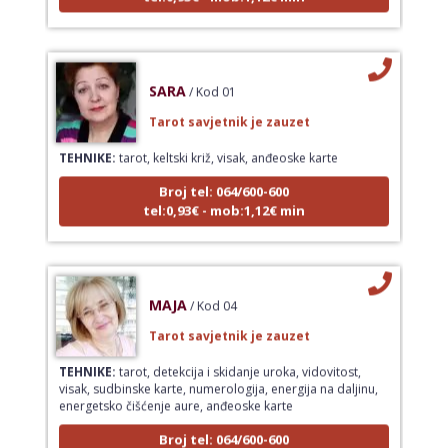
SARA
/ Kod 01
Tarot savjetnik je zauzet
TEHNIKE:
tarot, keltski križ, visak, anđeoske karte
Broj tel: 064/600-600
tel:0,93€ - mob:1,12€ min
MAJA
/ Kod 04
Tarot savjetnik je zauzet
TEHNIKE:
tarot, detekcija i skidanje uroka, vidovitost,
visak, sudbinske karte, numerologija, energija na daljinu,
energetsko čišćenje aure, anđeoske karte
Broj tel: 064/600-600
tel:0,93€ - mob:1,12€ min