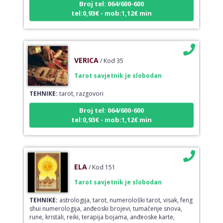
tel:0,93€ - mob:1,12€ min
VERICA
/ Kod 35
Tarot savjetnik je slobodan
TEHNIKE:
tarot, razgovori
Broj tel: 064/600-600
tel:0,93€ - mob:1,12€ min
ELA
/ Kod 151
Tarot savjetnik je slobodan
TEHNIKE:
astrologija, tarot, numerološki tarot, visak, feng
shui numerologija, anđeoski brojevi, tumačenje snova,
rune, kristali, reiki, terapija bojama, anđeoske karte,
iscjeljivanje anđeoskim energijama