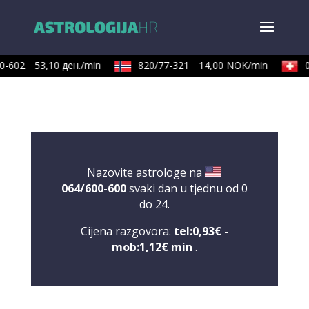
-602
53,10 ден./min
820/77-321
14,00 NOK/min
09
Nazovite astrologe na
064/600-600
svaki dan u tjednu od 0
do 24.
Cijena razgovora:
tel:0,93€ -
mob:1,12€ min
.