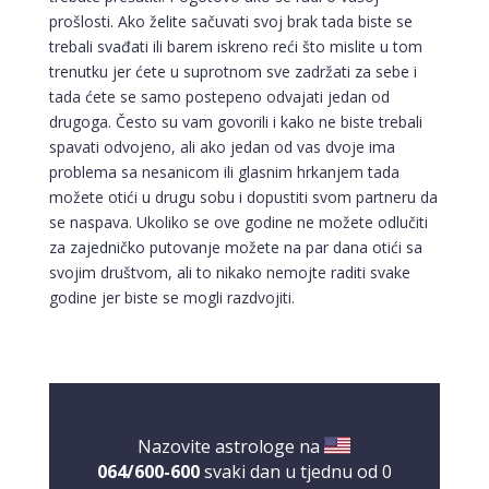
prošlosti. Ako želite sačuvati svoj brak tada biste se
trebali svađati ili barem iskreno reći što mislite u tom
trenutku jer ćete u suprotnom sve zadržati za sebe i
tada ćete se samo postepeno odvajati jedan od
drugoga. Često su vam govorili i kako ne biste trebali
spavati odvojeno, ali ako jedan od vas dvoje ima
problema sa nesanicom ili glasnim hrkanjem tada
možete otići u drugu sobu i dopustiti svom partneru da
se naspava. Ukoliko se ove godine ne možete odlučiti
za zajedničko putovanje možete na par dana otići sa
svojim društvom, ali to nikako nemojte raditi svake
godine jer biste se mogli razdvojiti.
ELA
/ Kod 151
Tarot savjetnik je slobodan
TEHNIKE:
astrologija, tarot, numerološki tarot, visak, feng
shui numerologija, anđeoski brojevi, tumačenje snova,
rune, kristali, reiki, terapija bojama, anđeoske karte,
iscjeljivanje anđeoskim energijama
Nazovite astrologe na
064/600-600
svaki dan u tjednu od 0
Broj tel: 064/600-600