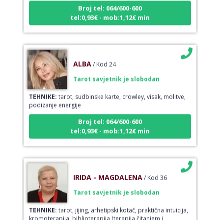
Broj tel: 064/600-600
tel:0,93€ - mob:1,12€ min
ALBA
/ Kod 24
Tarot savjetnik je slobodan
TEHNIKE:
tarot, sudbinske karte, crowley, visak, molitve,
podizanje energije
Broj tel: 064/600-600
tel:0,93€ - mob:1,12€ min
IRIDA - MAGDALENA
/ Kod 36
Tarot savjetnik je slobodan
TEHNIKE:
tarot, jijing, arhetipski kotač, praktična intuicija,
kromoterapija, biblioterapija (terapija čitanjem i
pisanjem), numerologija, radiestezija