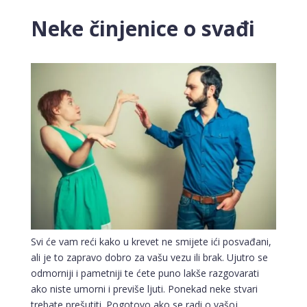
Neke činjenice o svađi
Svi će vam reći kako u krevet ne smijete ići posvađani,
ali je to zapravo dobro za vašu vezu ili brak. Ujutro se
odmorniji i pametniji te ćete puno lakše razgovarati
ako niste umorni i previše ljuti. Ponekad neke stvari
trebate prešutiti. Pogotovo ako se radi o vašoj