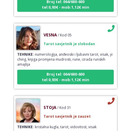
tel:0,93€ - mob:1,12€ min
VESNA
/ Kod 05
Tarot savjetnik je slobodan
TEHNIKE:
numerologija, anđeoski i ljubavni tarot, visak, yi
ching, knjiga promjena mudrosti, rune, izrada runskih
amajlija
Broj tel: 064/600-600
tel:0,93€ - mob:1,12€ min
STOJA
/ Kod 31
Tarot savjetnik je zauzet
TEHNIKE:
kristalna kugla, tarot, vidovitost, visak