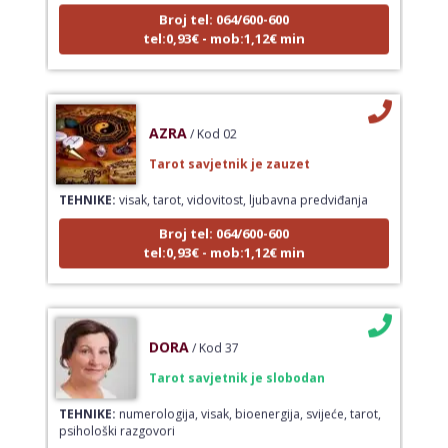
Broj tel: 064/600-600
tel:0,93€ - mob:1,12€ min
AZRA
/ Kod 02
Tarot savjetnik je zauzet
TEHNIKE:
visak, tarot, vidovitost, ljubavna predviđanja
Broj tel: 064/600-600
tel:0,93€ - mob:1,12€ min
DORA
/ Kod 37
Tarot savjetnik je slobodan
TEHNIKE:
numerologija, visak, bioenergija, svijeće, tarot,
psihološki razgovori