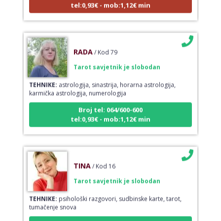
RADA
/ Kod 79
Tarot savjetnik je slobodan
TEHNIKE:
astrologija, sinastrija, horarna astrologija,
karmička astrologija, numerologija
Broj tel: 064/600-600
tel:0,93€ - mob:1,12€ min
TINA
/ Kod 16
Tarot savjetnik je slobodan
TEHNIKE:
psihološki razgovori, sudbinske karte, tarot,
tumačenje snova
Broj tel: 064/600-600