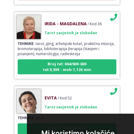
IRIDA - MAGDALENA
/ Kod 36
Tarot savjetnik je slobodan
TEHNIKE:
tarot, jijing, arhetipski kotač, praktična intuicija,
kromoterapija, biblioterapija (terapija čitanjem i
pisanjem), numerologija, radiestezija
Broj tel: 064/600-600
tel:0,93€ - mob:1,12€ min
EVITA
/ Kod 52
Tarot savjetnik je slobodan
TEHNIKE:
tarot
Broj tel: 064/600-600
tel:0,93€ - mob:1,12€ min
Mi koristimo kolačiće