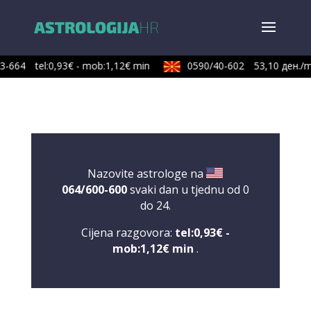
3-664
tel:0,93€ - mob:1,12€ min
0590/40-602
53,10 ден./m
Nazovite astrologe na
064/600-600
svaki dan u tjednu od 0
do 24.
Cijena razgovora:
tel:0,93€ -
mob:1,12€ min
.