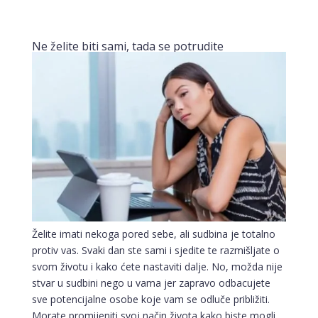
Ne želite biti sami, tada se potrudite
Želite imati nekoga pored sebe, ali sudbina je totalno
protiv vas. Svaki dan ste sami i sjedite te razmišljate o
svom životu i kako ćete nastaviti dalje. No, možda nije
stvar u sudbini nego u vama jer zapravo odbacujete
sve potencijalne osobe koje vam se odluče približiti.
Morate promijeniti svoj način života kako biste mogli