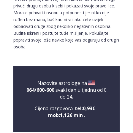
privući drugu osobu k sebi i pokazati svoje pravo lice.
Morate prihvatiti osobu u potpunosti jer nitko nije
rođen bez mana, baš kao ni vi i ako ćete uvijek
odbacivati druge zbog nekoliko negativnih osobina.
Budite iskreni i poštujte tuđe mišljenje. Pokušajte
popraviti svoje loše navike koje vas odguruju od drugih
osoba.
Nazovite astrologe na
064/600-600
svaki dan u tjednu od 0
do 24.
Cijena razgovora:
tel:0,93€ -
mob:1,12€ min
.