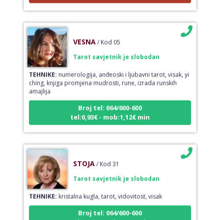
VESNA
/ Kod 05
Tarot savjetnik je slobodan
TEHNIKE:
numerologija, anđeoski i ljubavni tarot, visak, yi
ching, knjiga promjena mudrosti, rune, izrada runskih
amajlija
Broj tel: 064/600-600
tel:0,93€ - mob:1,12€ min
STOJA
/ Kod 31
Tarot savjetnik je slobodan
TEHNIKE:
kristalna kugla, tarot, vidovitost, visak
Broj tel: 064/600-600
tel:0,93€ - mob:1,12€ min