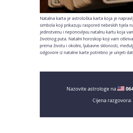
Natalna karta je astrološka karta koja je napra
simbola koji prikazuju raspored nebeskih tijela n
jedinstvenu i neponovljivu natalnu kartu koja 
životnog puta. Natalni horoskop koji vam otkriva 
prema životu i okolini, ljubavne sklonosti, međul
odgovore iz natalne karte potrebno je unijeti d
Nazovite astrologe na
06
Cijena razgovora: