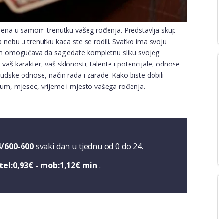
vljena u samom trenutku vašeg rođenja. Predstavlja skup
a nebu u trenutku kada ste se rodili. Svatko ima svoju
vam omogućava da sagledate kompletnu sliku svojeg
vaš karakter, vaš sklonosti, talente i potencijale, odnose
judske odnose, način rada i zarade. Kako biste dobili
atum, mjesec, vrijeme i mjesto vašega rođenja.
4/600-600
svaki dan u tjednu od 0 do 24.
tel:0,93€ - mob:1,12€ min
.