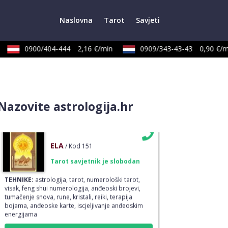
Naslovna
Tarot
Savjeti
SANJA
/ Kod 07
Tarot savjetnik je zauzet
0900/404-444
2,16 €/min
0909/343-43-43
0,90 €/mi
TEHNIKE:
tarot, egipatski tarot, visak, rune,
numerologija, astro tarot
Broj tel: 064/600-600
tel:0,93€ - mob:1,12€ min
Nazovite astrologija.hr
ELA
/ Kod 151
Tarot savjetnik je slobodan
TEHNIKE:
astrologija, tarot, numerološki tarot,
visak, feng shui numerologija, anđeoski brojevi,
tumačenje snova, rune, kristali, reiki, terapija
bojama, anđeoske karte, iscjeljivanje anđeoskim
energijama
Broj tel: 064/600-600