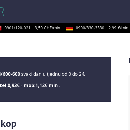
0901/120-021
3,50 CHF/min
0900/830-3330
2,99 €/min
4/600-600
svaki dan u tjednu od 0 do 24.
tel:0,93€ - mob:1,12€ min
.
skop