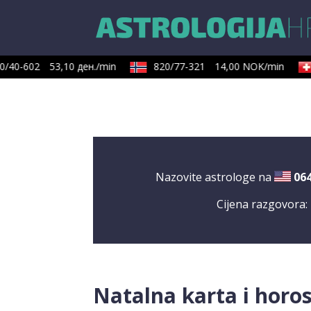
/40-602
53,10 ден./min
820/77-321
14,00 NOK/min
Nazovite astrologe na
06
Cijena razgovora:
Natalna karta i horo