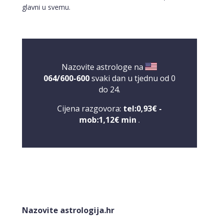
glavni u svemu.
Nazovite astrologe na
064/600-600
svaki dan u tjednu od 0
do 24.
Cijena razgovora:
tel:0,93€ -
mob:1,12€ min
.
NIVES
/ Kod 20
Tarot savjetnik je zauzet
Nazovite astrologija.hr