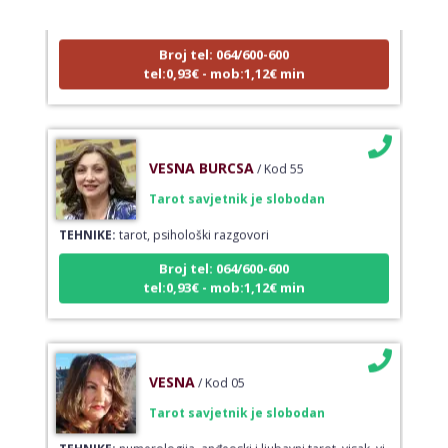
TEHNIKE:
astrologija, sudbinske karte, tarot
Broj tel: 064/600-600
tel:0,93€ - mob:1,12€ min
VESNA BURCSA
/ Kod 55
Tarot savjetnik je slobodan
TEHNIKE:
tarot, psihološki razgovori
Broj tel: 064/600-600
tel:0,93€ - mob:1,12€ min
VESNA
/ Kod 05
Tarot savjetnik je slobodan
TEHNIKE:
numerologija, anđeoski i ljubavni tarot, visak, yi