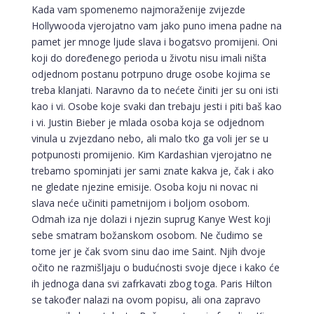
Kada vam spomenemo najmoraženije zvijezde
Hollywooda vjerojatno vam jako puno imena padne na
pamet jer mnoge ljude slava i bogatsvo promijeni. Oni
koji do doređenego perioda u životu nisu imali ništa
odjednom postanu potrpuno druge osobe kojima se
treba klanjati. Naravno da to nećete činiti jer su oni isti
kao i vi. Osobe koje svaki dan trebaju jesti i piti baš kao
i vi. Justin Bieber je mlada osoba koja se odjednom
vinula u zvjezdano nebo, ali malo tko ga voli jer se u
potpunosti promijenio. Kim Kardashian vjerojatno ne
trebamo spominjati jer sami znate kakva je, čak i ako
ne gledate njezine emisije. Osoba koju ni novac ni
slava neće učiniti pametnijom i boljom osobom.
Odmah iza nje dolazi i njezin suprug Kanye West koji
sebe smatram božanskom osobom. Ne čudimo se
tome jer je čak svom sinu dao ime Saint. Njih dvoje
očito ne razmišljaju o budućnosti svoje djece i kako će
ih jednoga dana svi zafrkavati zbog toga. Paris Hilton
se također nalazi na ovom popisu, ali ona zapravo