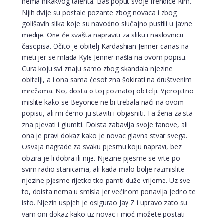
nema nikakvog talenta. Baš poput svoje frendice Kim.
Njih dvije su postale pozante zbog novaca i zbog
golišavih slika koje su navodno slučajno pustili u javne
medije. One će svašta napraviti za sliku i naslovnicu
časopisa. Očito je obitelj Kardashian Jenner danas na
meti jer se mlada Kyle Jenner našla na ovom popisu.
Cura koju svi znaju samo zbog skandala njezine
obitelji, a i ona sama česot zna šokirati na društvenim
mrežama. No, dosta o toj poznatoj obitelji. Vjerojatno
mislite kako se Beyonce ne bi trebala naći na ovom
popisu, ali mi ćemo ju staviti i objasniti. Ta žena zaista
zna pjevati i glumiti. Doista zabavlja svoje fanove, ali
ona je pravi dokaz kako je novac glavna stvar svega.
Osvaja nagrade za svaku pjesmu koju napravi, bez
obzira je li dobra ili nije. Njezine pjesme se vrte po
svim radio stanicama, ali kada malo bolje razmislite
njezine pjesme rijetko tko pamti duže vrijeme. Uz sve
to, doista nemaju smisla jer većinom ponavlja jedno te
isto. Njezin uspjeh je osigurao Jay Z i upravo zato su
vam oni dokaz kako uz novac i moć možete postati