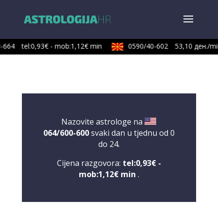
664
tel:0,93€ - mob:1,12€ min
0590/40-602
53,10 ден./min
Nazovite astrologe na
064/600-600
svaki dan u tjednu od 0
do 24.
Cijena razgovora:
tel:0,93€ -
mob:1,12€ min
.