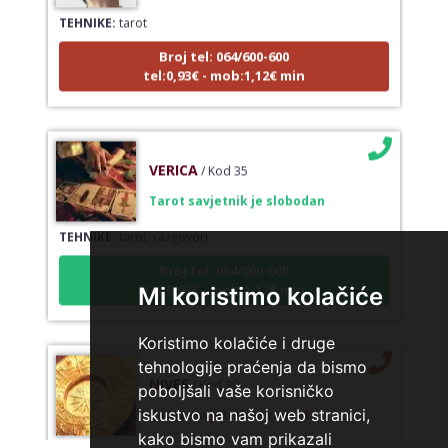
TEHNIKE:
tarot
Broj tel: 064/600-600
tel:0,93€ - mob:1,12€ min
VERICA
/ Kod 35
Tarot savjetnik je slobodan
TEHNIKE:
tarot, razgovori
Broj tel: 064/600-600
tel:0,93€ - mob:1,12€ min
Mi koristimo kolačiće
Koristimo kolačiće i druge
tehnologije praćenja da bismo
NIVES
/ Kod 20
poboljšali vaše korisničko
Tarot savjetnik je zauzet
iskustvo na našoj web stranici,
TEHNIKE:
astrologija, sudbinske karte, tarot
kako bismo vam prikazali