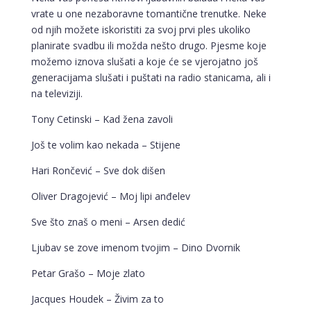
vrate u one nezaboravne tomantične trenutke. Neke
od njih možete iskoristiti za svoj prvi ples ukoliko
planirate svadbu ili možda nešto drugo. Pjesme koje
možemo iznova slušati a koje će se vjerojatno još
generacijama slušati i puštati na radio stanicama, ali i
na televiziji.
Tony Cetinski – Kad žena zavoli
Još te volim kao nekada – Stijene
Hari Rončević – Sve dok dišen
Oliver Dragojević – Moj lipi anđelev
Sve što znaš o meni – Arsen dedić
Ljubav se zove imenom tvojim – Dino Dvornik
Petar Grašo – Moje zlato
Jacques Houdek – Živim za to