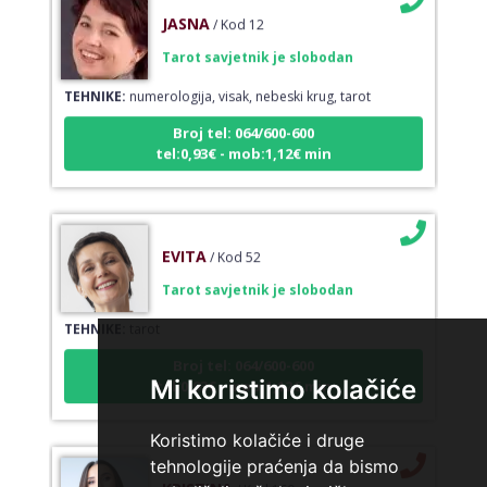
JASNA
/ Kod 12
Tarot savjetnik je slobodan
TEHNIKE:
numerologija, visak, nebeski krug, tarot
Broj tel: 064/600-600
tel:0,93€ - mob:1,12€ min
EVITA
/ Kod 52
Tarot savjetnik je slobodan
TEHNIKE:
tarot
Broj tel: 064/600-600
tel:0,93€ - mob:1,12€ min
Mi koristimo kolačiće
Koristimo kolačiće i druge
tehnologije praćenja da bismo
KRISTINA
/ Kod 160