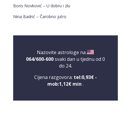
Boris Novković – U dobru i zlu
Nina Badrić – Čarobno jutro
Nazovite astrologe na
064/600-600
svaki dan u tjednu od 0
do 24.
Cijena razgovora:
tel:0,93€ -
mob:1,12€ min
.
KRISTINA
/ Kod 160