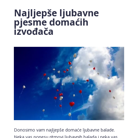
Najljepše ljubavne
pjesme domaćih
izvođača
Donosimo vam najljepše domaće ljubavne balade.
Neka vas ponesu ritmovi ljubavnih balada i neka vas