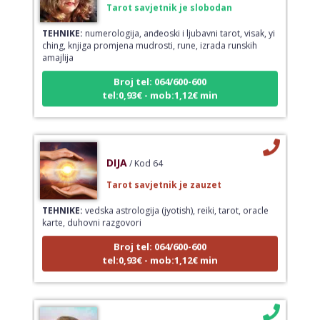
Tarot savjetnik je slobodan
TEHNIKE:
numerologija, anđeoski i ljubavni tarot, visak, yi
ching, knjiga promjena mudrosti, rune, izrada runskih
amajlija
Broj tel: 064/600-600
tel:0,93€ - mob:1,12€ min
DIJA
/ Kod 64
Tarot savjetnik je zauzet
TEHNIKE:
vedska astrologija (jyotish), reiki, tarot, oracle
karte, duhovni razgovori
Broj tel: 064/600-600
tel:0,93€ - mob:1,12€ min