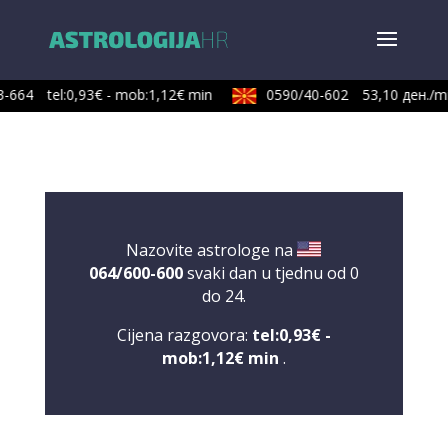
-664
tel:0,93€ - mob:1,12€ min
0590/40-602
53,10 ден./mi
Nazovite astrologe na
064/600-600
svaki dan u tjednu od 0
do 24.
Cijena razgovora:
tel:0,93€ -
mob:1,12€ min
.