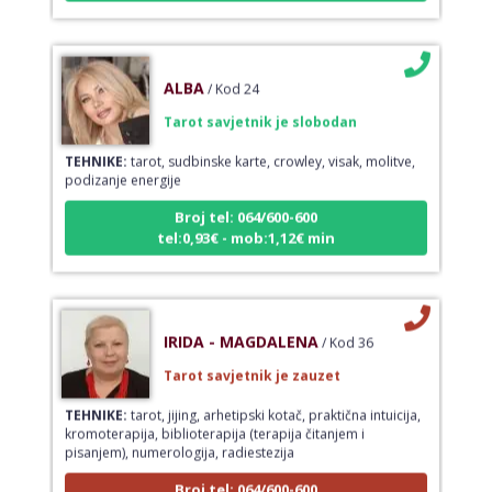
ALBA
/ Kod 24
Tarot savjetnik je slobodan
TEHNIKE:
tarot, sudbinske karte, crowley, visak, molitve,
podizanje energije
Broj tel: 064/600-600
tel:0,93€ - mob:1,12€ min
IRIDA - MAGDALENA
/ Kod 36
Tarot savjetnik je zauzet
TEHNIKE:
tarot, jijing, arhetipski kotač, praktična intuicija,
kromoterapija, biblioterapija (terapija čitanjem i
pisanjem), numerologija, radiestezija
Broj tel: 064/600-600