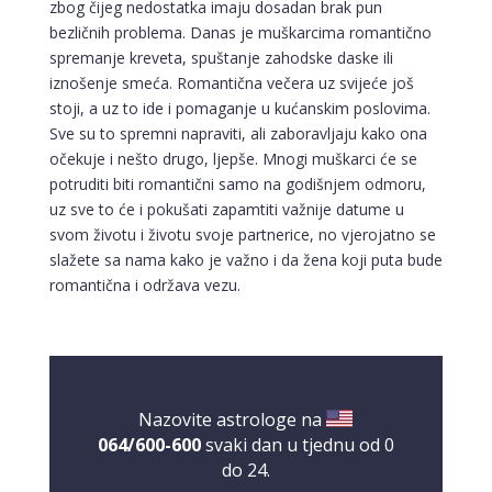
zbog čijeg nedostatka imaju dosadan brak pun
bezličnih problema. Danas je muškarcima romantično
spremanje kreveta, spuštanje zahodske daske ili
iznošenje smeća. Romantična večera uz svijeće još
stoji, a uz to ide i pomaganje u kućanskim poslovima.
Sve su to spremni napraviti, ali zaboravljaju kako ona
očekuje i nešto drugo, ljepše. Mnogi muškarci će se
potruditi biti romantični samo na godišnjem odmoru,
uz sve to će i pokušati zapamtiti važnije datume u
svom životu i životu svoje partnerice, no vjerojatno se
slažete sa nama kako je važno i da žena koji puta bude
ELA
/ Kod 151
romantična i održava vezu.
Tarot savjetnik je slobodan
TEHNIKE:
astrologija, tarot, numerološki tarot, visak, feng
shui numerologija, anđeoski brojevi, tumačenje snova,
rune, kristali, reiki, terapija bojama, anđeoske karte,
iscjeljivanje anđeoskim energijama
Nazovite astrologe na
Broj tel: 064/600-600
064/600-600
svaki dan u tjednu od 0
tel:0,93€ - mob:1,12€ min
do 24.