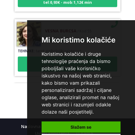
VESNA BURCSA
/ Kod 55
Tarot savjetnik je slobodan
Mi koristimo kolačiće
TEHNIKE:
tarot, psihološki razgovori
Koristimo kolačiće i druge
Broj tel: 064/600-600
tehnologije praćenja da bismo
tel:0,93€ - mob:1,12€ min
poboljšali vaše korisničko
iskustvo na našoj web stranici,
kako bismo vam prikazali
personalizirani sadržaj i ciljane
DI (DIJANA)
/ Kod 67
oglase, analizirali promet na našoj
Tarot savjetnik je slobodan
web stranici i razumjeli odakle
TEHNIKE:
astrologija, numerlogija, tarot
dolaze naši posjetitelji.
Broj tel: 064/600-600
Naslovna
Kolačići
Polica privatnosti
tel:0,93€ - mob:1,12€ min
Slažem se
Uvjeti korištenja
O nama