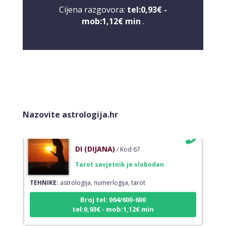
Cijena razgovora:
tel:0,93€ -
mob:1,12€ min
.
VESNA BURCSA
/ Kod 55
Tarot savjetnik je slobodan
TEHNIKE:
tarot, psihološki razgovori
Broj tel: 064/600-600
tel:0,93€ - mob:1,12€ min
Nazovite astrologija.hr
DI (DIJANA)
/ Kod 67
Tarot savjetnik je slobodan
TEHNIKE:
astrologija, numerlogija, tarot
Broj tel: 064/600-600
tel:0,93€ - mob:1,12€ min