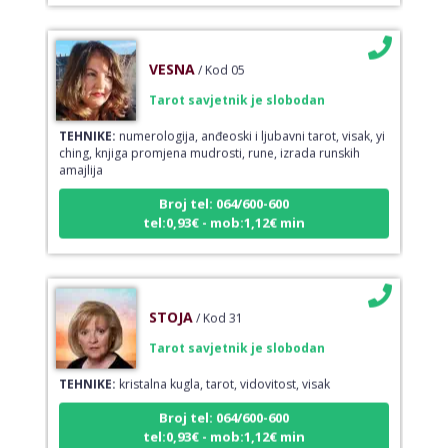
VESNA
/ Kod 05
Tarot savjetnik je slobodan
TEHNIKE:
numerologija, anđeoski i ljubavni tarot, visak, yi
ching, knjiga promjena mudrosti, rune, izrada runskih
amajlija
Broj tel: 064/600-600
tel:0,93€ - mob:1,12€ min
STOJA
/ Kod 31
Tarot savjetnik je slobodan
TEHNIKE:
kristalna kugla, tarot, vidovitost, visak
Broj tel: 064/600-600
tel:0,93€ - mob:1,12€ min