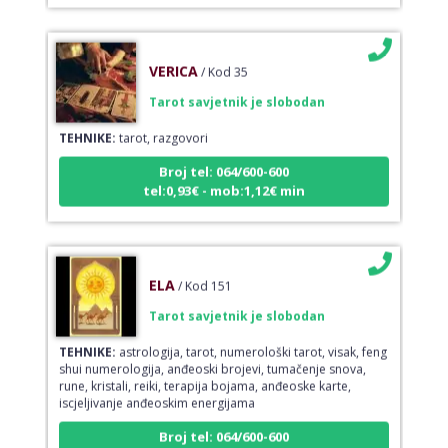
VERICA
/ Kod 35
Tarot savjetnik je slobodan
TEHNIKE:
tarot, razgovori
Broj tel: 064/600-600
tel:0,93€ - mob:1,12€ min
ELA
/ Kod 151
Tarot savjetnik je slobodan
TEHNIKE:
astrologija, tarot, numerološki tarot, visak, feng
shui numerologija, anđeoski brojevi, tumačenje snova,
rune, kristali, reiki, terapija bojama, anđeoske karte,
iscjeljivanje anđeoskim energijama
Broj tel: 064/600-600
tel:0,93€ - mob:1,12€ min