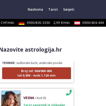
Naslovna
Tarot
Savjeti
CHF/min
0900/830-3330
2,99 €/min
0900/404-444
LUCIJA
/ Kod #136
Nazovite astrologija.hr
Tarot savjetnik je zauzet
TEHNIKE:
sudbinske karte, anđeoske poruke
Broj tel: 064/600-600
tel:0,93€ - mob:1,12€ min
VESNA
/ Kod 05
Tarot savjetnik je slobodan