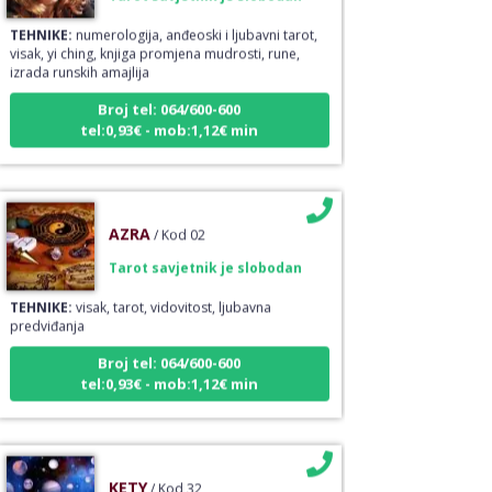
TEHNIKE:
numerologija, anđeoski i ljubavni tarot,
visak, yi ching, knjiga promjena mudrosti, rune,
izrada runskih amajlija
Broj tel: 064/600-600
tel:0,93€ - mob:1,12€ min
AZRA
/ Kod 02
Tarot savjetnik je slobodan
TEHNIKE:
visak, tarot, vidovitost, ljubavna
predviđanja
Broj tel: 064/600-600
tel:0,93€ - mob:1,12€ min
KETY
/ Kod 32