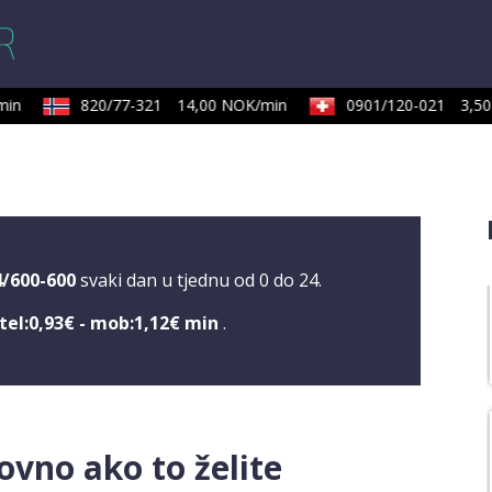
in
820/77-321
14,00 NOK/min
0901/120-021
3,50 
4/600-600
svaki dan u tjednu od 0 do 24.
tel:0,93€ - mob:1,12€ min
.
vno ako to želite