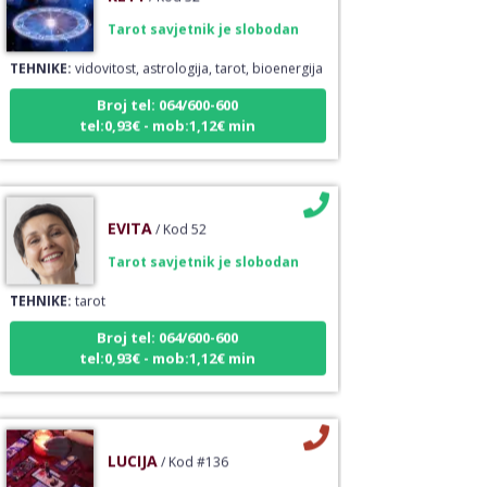
Tarot savjetnik je slobodan
TEHNIKE:
vidovitost, astrologija, tarot, bioenergija
Broj tel: 064/600-600
tel:0,93€ - mob:1,12€ min
EVITA
/ Kod 52
Tarot savjetnik je slobodan
TEHNIKE:
tarot
Broj tel: 064/600-600
tel:0,93€ - mob:1,12€ min
LUCIJA
/ Kod #136
Tarot savjetnik je zauzet