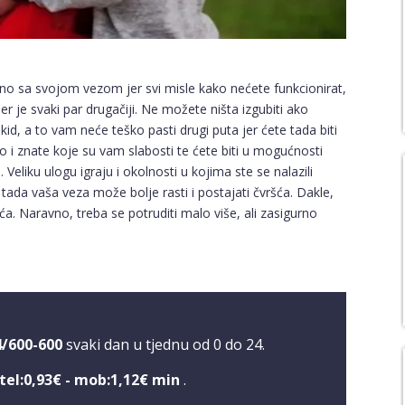
o sa svojom vezom jer svi misle kako nećete funkcionirat,
 jer je svaki par drugačiji. Ne možete ništa izgubiti ako
id, a to vam neće teško pasti drugi puta jer ćete tada biti
o i znate koje su vam slabosti te ćete biti u mogućnosti
Veliku ulogu igraju i okolnosti u kojima ste se nalazili
tada vaša veza može bolje rasti i postajati čvršća. Dakle,
. Naravno, treba se potruditi malo više, ali zasigurno
4/600-600
svaki dan u tjednu od 0 do 24.
tel:0,93€ - mob:1,12€ min
.