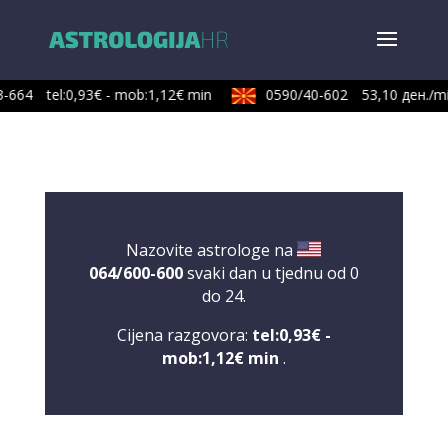
-664
tel:0,93€ - mob:1,12€ min
0590/40-602
53,10 ден./mi
Nazovite astrologe na
064/600-600
svaki dan u tjednu od 0
do 24.
Cijena razgovora:
tel:0,93€ -
mob:1,12€ min
.