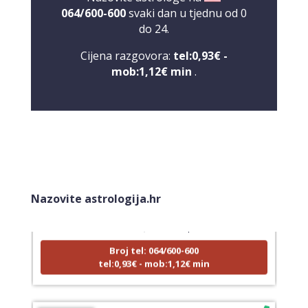
064/600-600
svaki dan u tjednu od 0
do 24.
Cijena razgovora:
tel:0,93€ -
mob:1,12€ min
.
LUCIJA
/ Kod #136
Nazovite astrologija.hr
Tarot savjetnik je zauzet
TEHNIKE:
sudbinske karte, anđeoske poruke
Broj tel: 064/600-600
tel:0,93€ - mob:1,12€ min