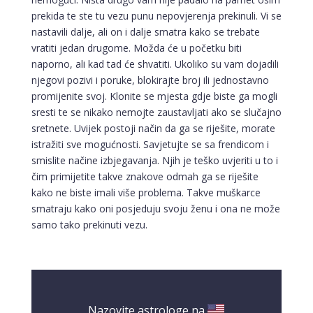
prekida te ste tu vezu punu nepovjerenja prekinuli. Vi se
nastavili dalje, ali on i dalje smatra kako se trebate
vratiti jedan drugome. Možda će u početku biti
naporno, ali kad tad će shvatiti. Ukoliko su vam dojadili
njegovi pozivi i poruke, blokirajte broj ili jednostavno
promijenite svoj. Klonite se mjesta gdje biste ga mogli
sresti te se nikako nemojte zaustavljati ako se slučajno
sretnete. Uvijek postoji način da ga se riješite, morate
istražiti sve mogućnosti. Savjetujte se sa frendicom i
smislite načine izbjegavanja. Njih je teško uvjeriti u to i
čim primijetite takve znakove odmah ga se riješite
kako ne biste imali više problema. Takve muškarce
smatraju kako oni posjeduju svoju ženu i ona ne može
samo tako prekinuti vezu.
Nazovite astrologe na