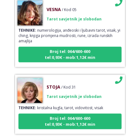
VESNA
/ Kod 05
Tarot savjetnik je slobodan
TEHNIKE:
numerologija, anđeoski i ljubavni tarot, visak, yi
ching, knjiga promjena mudrosti, rune, izrada runskih
amajlija
Broj tel: 064/600-600
tel:0,93€ - mob:1,12€ min
STOJA
/ Kod 31
Tarot savjetnik je slobodan
TEHNIKE:
kristalna kugla, tarot, vidovitost, visak
Broj tel: 064/600-600
tel:0,93€ - mob:1,12€ min