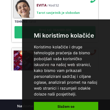
EVITA
/ Kod 52
Tarot savjetnik je slobodan
TEHNIKE:
tarot
Broj tel: 064/600-600
tel:0,93€ - mob:1,12€ min
Mi koristimo kolačiće
Koristimo kolačiće i druge
tehnologije praćenja da bismo
LUCIJA
/ Kod #136
poboljšali vaše korisničko
Tarot savjetnik je zauzet
iskustvo na našoj web stranici,
kako bismo vam prikazali
TEHNIKE:
sudbinske karte, anđeoske poruke
personalizirani sadržaj i ciljane
Broj tel: 064/600-600
oglase, analizirali promet na našoj
tel:0,93€ - mob:1,12€ min
web stranici i razumjeli odakle
dolaze naši posjetitelji.
Naslovna
Kolačići
Polica privatnosti
Slažem se
VESNA
/ Kod 05