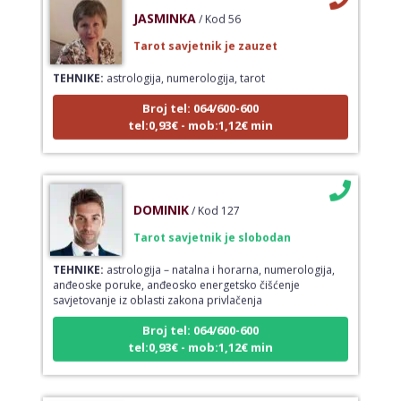
JASMINKA
/ Kod 56
Tarot savjetnik je zauzet
TEHNIKE:
astrologija, numerologija, tarot
Broj tel: 064/600-600
tel:0,93€ - mob:1,12€ min
DOMINIK
/ Kod 127
Tarot savjetnik je slobodan
TEHNIKE:
astrologija – natalna i horarna, numerologija,
anđeoske poruke, anđeosko energetsko čišćenje
savjetovanje iz oblasti zakona privlačenja
Broj tel: 064/600-600
tel:0,93€ - mob:1,12€ min