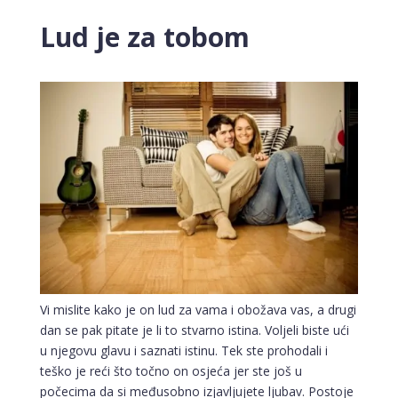
Lud je za tobom
Vi mislite kako je on lud za vama i obožava vas, a drugi
dan se pak pitate je li to stvarno istina. Voljeli biste ući
u njegovu glavu i saznati istinu. Tek ste prohodali i
teško je reći što točno on osjeća jer ste još u
počecima da si međusobno izjavljujete ljubav. Postoje