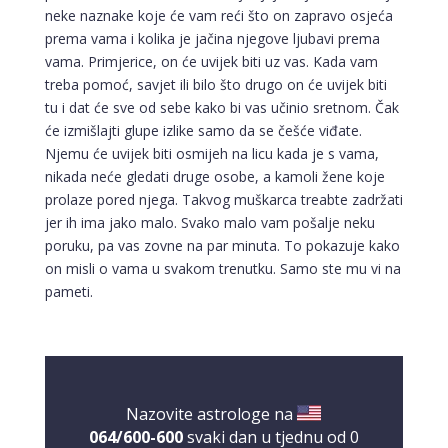
neke naznake koje će vam reći što on zapravo osjeća
prema vama i kolika je jačina njegove ljubavi prema
vama. Primjerice, on će uvijek biti uz vas. Kada vam
treba pomoć, savjet ili bilo što drugo on će uvijek biti
tu i dat će sve od sebe kako bi vas učinio sretnom. Čak
će izmišlajti glupe izlike samo da se češće viđate.
Njemu će uvijek biti osmijeh na licu kada je s vama,
nikada neće gledati druge osobe, a kamoli žene koje
prolaze pored njega. Takvog muškarca treabte zadržati
jer ih ima jako malo. Svako malo vam pošalje neku
poruku, pa vas zovne na par minuta. To pokazuje kako
on misli o vama u svakom trenutku. Samo ste mu vi na
NIVES
/ Kod 20
pameti.
Tarot savjetnik je zauzet
TEHNIKE:
astrologija, sudbinske karte, tarot
Broj tel: 064/600-600
tel:0,93€ - mob:1,12€ min
Nazovite astrologe na
064/600-600
svaki dan u tjednu od 0