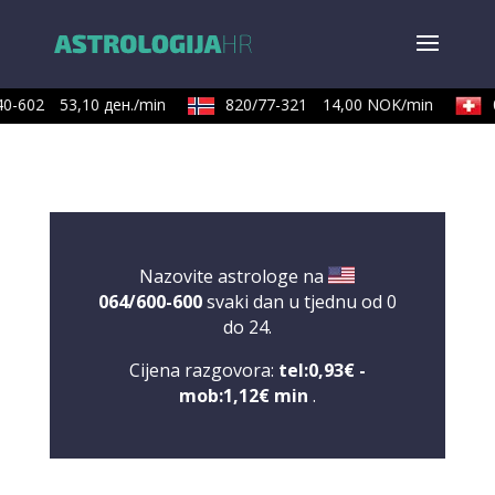
0-602
53,10 ден./min
820/77-321
14,00 NOK/min
0
Nazovite astrologe na
064/600-600
svaki dan u tjednu od 0
do 24.
Cijena razgovora:
tel:0,93€ -
mob:1,12€ min
.