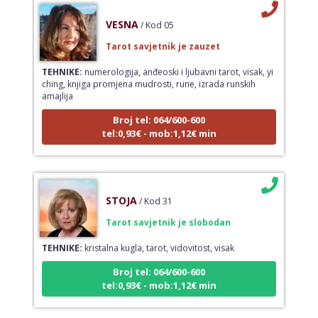
VESNA
/ Kod 05
Tarot savjetnik je zauzet
TEHNIKE:
numerologija, anđeoski i ljubavni tarot, visak, yi
ching, knjiga promjena mudrosti, rune, izrada runskih
amajlija
Broj tel: 064/600-600
tel:0,93€ - mob:1,12€ min
STOJA
/ Kod 31
Tarot savjetnik je slobodan
TEHNIKE:
kristalna kugla, tarot, vidovitost, visak
Broj tel: 064/600-600
tel:0,93€ - mob:1,12€ min