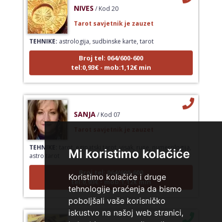
NIVES
/ Kod 20
Tarot savjetnik je zauzet
TEHNIKE:
astrologija, sudbinske karte, tarot
Broj tel: 064/600-600
tel:0,93€ - mob:1,12€ min
SANJA
/ Kod 07
Tarot savjetnik je zauzet
TEHNIKE:
tarot, egipatski tarot, visak, rune, numerologija,
astro tarot
Mi koristimo kolačiće
Broj tel: 064/600-600
tel:0,93€ - mob:1,12€ min
Koristimo kolačiće i druge
tehnologije praćenja da bismo
poboljšali vaše korisničko
iskustvo na našoj web stranici,
VESNA BURCSA
/ Kod 55