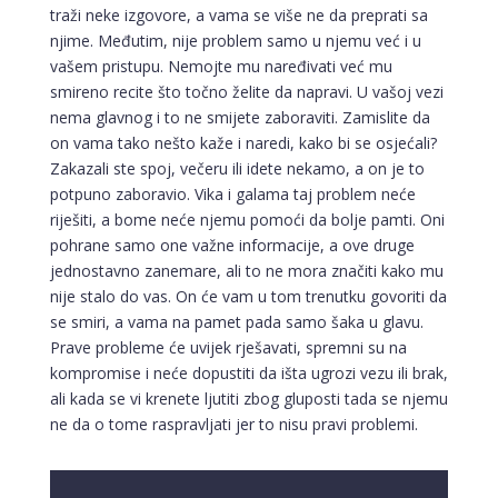
traži neke izgovore, a vama se više ne da preprati sa
njime. Međutim, nije problem samo u njemu već i u
vašem pristupu. Nemojte mu naređivati već mu
smireno recite što točno želite da napravi. U vašoj vezi
nema glavnog i to ne smijete zaboraviti. Zamislite da
on vama tako nešto kaže i naredi, kako bi se osjećali?
Zakazali ste spoj, večeru ili idete nekamo, a on je to
potpuno zaboravio. Vika i galama taj problem neće
riješiti, a bome neće njemu pomoći da bolje pamti. Oni
pohrane samo one važne informacije, a ove druge
jednostavno zanemare, ali to ne mora značiti kako mu
nije stalo do vas. On će vam u tom trenutku govoriti da
se smiri, a vama na pamet pada samo šaka u glavu.
Prave probleme će uvijek rješavati, spremni su na
kompromise i neće dopustiti da išta ugrozi vezu ili brak,
ali kada se vi krenete ljutiti zbog gluposti tada se njemu
ne da o tome raspravljati jer to nisu pravi problemi.