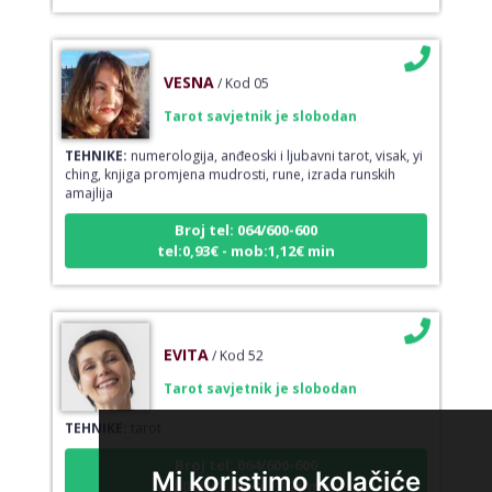
VESNA
/ Kod 05
Tarot savjetnik je slobodan
TEHNIKE:
numerologija, anđeoski i ljubavni tarot, visak, yi
ching, knjiga promjena mudrosti, rune, izrada runskih
amajlija
Broj tel: 064/600-600
tel:0,93€ - mob:1,12€ min
EVITA
/ Kod 52
Tarot savjetnik je slobodan
TEHNIKE:
tarot
Broj tel: 064/600-600
Mi koristimo kolačiće
tel:0,93€ - mob:1,12€ min