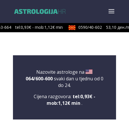
3-664
tel:0,93€ - mob:1,12€ min
0590/40-602
53,10 ден./m
Nazovite astrologe na
064/600-600
svaki dan u tjednu od 0
do 24.
Cijena razgovora:
tel:0,93€ -
mob:1,12€ min
.