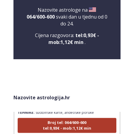
Nazovite astrologe na
064/600-600
svaki dan u tjednu od 0
do 24.
Cijena razgovora:
tel:0,93€ -
mob:1,12€ min
.
LUCIJA
/ Kod #136
Nazovite astrologija.hr
Tarot savjetnik je zauzet
TEHNIKE:
sudbinske karte, anđeoske poruke
Broj tel: 064/600-600
tel:0,93€ - mob:1,12€ min