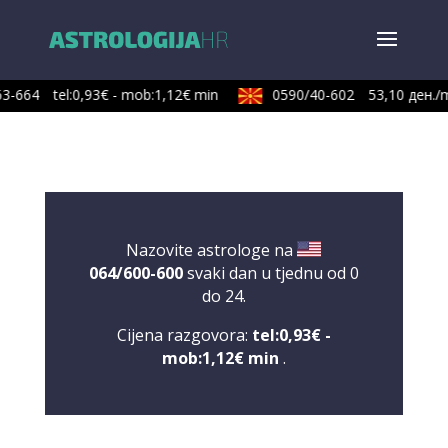
3-664
tel:0,93€ - mob:1,12€ min
0590/40-602
53,10 ден./m
Nazovite astrologe na
064/600-600
svaki dan u tjednu od 0
do 24.
Cijena razgovora:
tel:0,93€ -
mob:1,12€ min
.