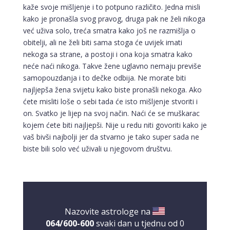
kaže svoje mišljenje i to potpuno različito. Jedna misli
kako je pronašla svog pravog, druga pak ne želi nikoga
već uživa solo, treća smatra kako još ne razmišlja o
obitelji, ali ne želi biti sama stoga će uvijek imati
nekoga sa strane, a postoji i ona koja smatra kako
neće naći nikoga. Takve žene uglavno nemaju previše
samopouzdanja i to dečke odbija. Ne morate biti
najljepša žena svijetu kako biste pronašli nekoga. Ako
ćete misliti loše o sebi tada će isto mišljenje stvoriti i
on. Svatko je lijep na svoj način. Naći će se muškarac
kojem ćete biti najljepši. Nije u redu niti govoriti kako je
vaš bivši najbolji jer da stvarno je tako super sada ne
biste bili solo već uživali u njegovom društvu.
Nazovite astrologe na
064/600-600
svaki dan u tjednu od 0