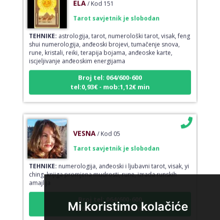
ELA
/ Kod 151
Tarot savjetnik je slobodan
TEHNIKE:
astrologija, tarot, numerološki tarot, visak, feng
shui numerologija, anđeoski brojevi, tumačenje snova,
rune, kristali, reiki, terapija bojama, anđeoske karte,
iscjeljivanje anđeoskim energijama
Broj tel: 064/600-600
tel:0,93€ - mob:1,12€ min
VESNA
/ Kod 05
Tarot savjetnik je slobodan
TEHNIKE:
numerologija, anđeoski i ljubavni tarot, visak, yi
ching, knjiga promjena mudrosti, rune, izrada runskih
amajlija
Broj tel: 064/600-600
Mi koristimo kolačiće
tel:0,93€ - mob:1,12€ min