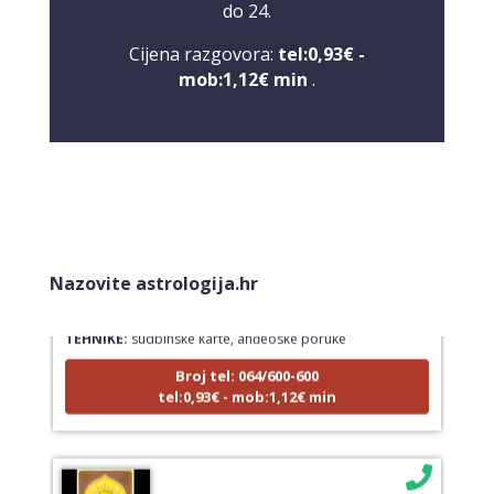
do 24.
Cijena razgovora:
tel:0,93€ -
mob:1,12€ min
.
LUCIJA
/ Kod #136
Nazovite astrologija.hr
Tarot savjetnik je zauzet
TEHNIKE:
sudbinske karte, anđeoske poruke
Broj tel: 064/600-600
tel:0,93€ - mob:1,12€ min