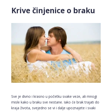
Krive činjenice o braku
Sve je divno i krasno u početku svake veze, ali mnogi
misle kako u braku sve nestane. Iako će brak trajati do
kraja života, svejedno se vi i dalje upoznajete i svaki