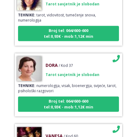
TEHNIKE:
tarot, vidovitost, tumečenje snova,
numerologija
Broj tel: 064/600-600
tel:0,93€ - mob:1,12€ min
DORA
/ Kod 37
Tarot savjetnik je slobodan
TEHNIKE:
numerologija, visak, bioenergija, svijeće, tarot,
psihološki razgovori
Broj tel: 064/600-600
tel:0,93€ - mob:1,12€ min
VANESA
/ Kod 60