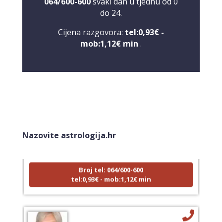
064/600-600
svaki dan u tjednu od 0
do 24.
Cijena razgovora:
tel:0,93€ -
mob:1,12€ min
.
NIVES
/ Kod 20
Tarot savjetnik je zauzet
Nazovite astrologija.hr
TEHNIKE:
astrologija, sudbinske karte, tarot
Broj tel: 064/600-600
tel:0,93€ - mob:1,12€ min
DENI
/ Kod 15