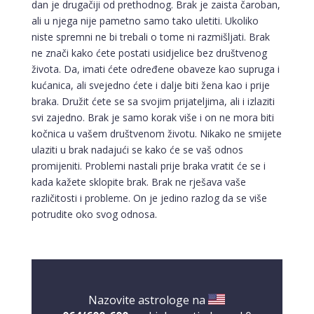
dan je drugačiji od prethodnog. Brak je zaista čaroban,
ali u njega nije pametno samo tako uletiti. Ukoliko
niste spremni ne bi trebali o tome ni razmišljati. Brak
ne znači kako ćete postati usidjelice bez društvenog
života. Da, imati ćete određene obaveze kao supruga i
kućanica, ali svejedno ćete i dalje biti žena kao i prije
braka. Družit ćete se sa svojim prijateljima, ali i izlaziti
svi zajedno. Brak je samo korak više i on ne mora biti
kočnica u vašem društvenom životu. Nikako ne smijete
ulaziti u brak nadajući se kako će se vaš odnos
promijeniti. Problemi nastali prije braka vratit će se i
kada kažete sklopite brak. Brak ne rješava vaše
različitosti i probleme. On je jedino razlog da se više
potrudite oko svog odnosa.
Nazovite astrologe na