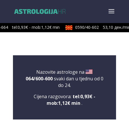
664
tel:0,93€ - mob:1,12€ min
0590/40-602
53,10 ден./min
Nazovite astrologe na
064/600-600
svaki dan u tjednu od 0
do 24.
Cijena razgovora:
tel:0,93€ -
mob:1,12€ min
.