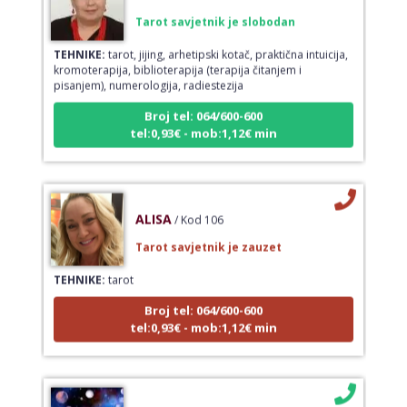
Tarot savjetnik je slobodan
TEHNIKE:
tarot, jijing, arhetipski kotač, praktična intuicija,
kromoterapija, biblioterapija (terapija čitanjem i
pisanjem), numerologija, radiestezija
Broj tel: 064/600-600
tel:0,93€ - mob:1,12€ min
ALISA
/ Kod 106
Tarot savjetnik je zauzet
TEHNIKE:
tarot
Broj tel: 064/600-600
tel:0,93€ - mob:1,12€ min
KETY
/ Kod 32