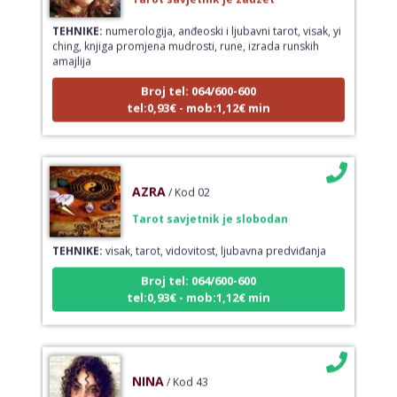
TEHNIKE:
numerologija, anđeoski i ljubavni tarot, visak, yi
ching, knjiga promjena mudrosti, rune, izrada runskih
amajlija
Broj tel: 064/600-600
tel:0,93€ - mob:1,12€ min
AZRA
/ Kod 02
Tarot savjetnik je slobodan
TEHNIKE:
visak, tarot, vidovitost, ljubavna predviđanja
Broj tel: 064/600-600
tel:0,93€ - mob:1,12€ min
NINA
/ Kod 43
Tarot savjetnik je slobodan