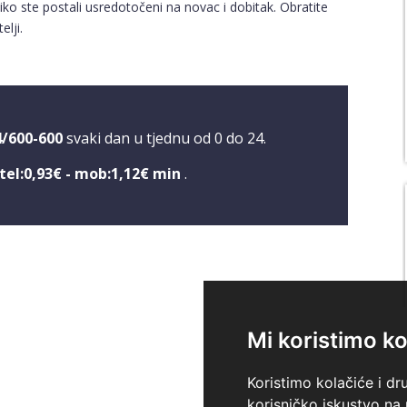
iko ste postali usredotočeni na novac i dobitak. Obratite
elji.
4/600-600
svaki dan u tjednu od 0 do 24.
tel:0,93€ - mob:1,12€ min
.
Mi koristimo ko
Koristimo kolačiće i dr
korisničko iskustvo na