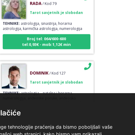
Tarot savjetnik je slobodan
TEHNIKE:
astrologija, sinastrija, horarna
astrologija, karmička astrologija, numerologija
Broj tel: 064/600-600
tel:0,93€ - mob:1,12€ min
DOMINIK
/ Kod 127
Tarot savjetnik je slobodan
TEHNIKE:
astrologija – natalna i horarna,
numerologija, anđeoske poruke, anđeosko
energetsko čišćenje savjetovanje iz oblasti zakona
privlačenja
lačiće
Broj tel: 064/600-600
tel:0,93€ - mob:1,12€ min
uge tehnologije praćenja da bismo poboljšali vaše
 našoj web stranici, kako bismo vam prikazali