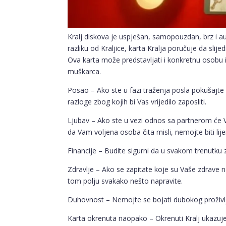
Kralj diskova je uspješan, samopouzdan, brz i aut
razliku od Kraljice, karta Kralja poručuje da sli
Ova karta može predstavljati i konkretnu osobu 
muškarca.
Posao – Ako ste u fazi traženja posla pokušajte 
razloge zbog kojih bi Vas vrijedilo zaposliti.
Ljubav – Ako ste u vezi odnos sa partnerom će Va
da Vam voljena osoba čita misli, nemojte biti lijen
Financije – Budite sigurni da u svakom trenutku 
Zdravlje – Ako se zapitate koje su Vaše zdrave n
tom polju svakako nešto napravite.
Duhovnost – Nemojte se bojati dubokog proživlja
Karta okrenuta naopako – Okrenuti Kralj ukazuje n