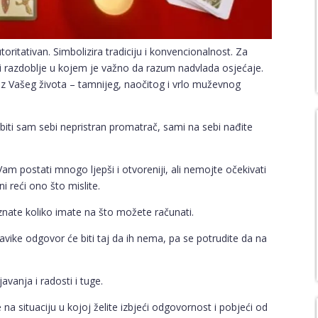
oritativan. Simbolizira tradiciju i konvencionalnost. Za
jedi razdoblje u kojem je važno da razum nadvlada osjećaje.
iz Vašeg života – tamnijeg, naočitog i vrlo muževnog
biti sam sebi nepristran promatrač, sami na sebi nađite
m postati mnogo ljepši i otvoreniji, ali nemojte očekivati
i reći ono što mislite.
znate koliko imate na što možete računati.
avike odgovor će biti taj da ih nema, pa se potrudite da na
vanja i radosti i tuge.
a situaciju u kojoj želite izbjeći odgovornost i pobjeći od