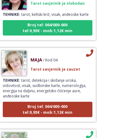
TEHNIKE:
tarot, keltski križ, visak, anđeoske karte
Broj tel: 064/600-600
tel:0,93€ - mob:1,12€ min
MAJA
/ Kod 04
Tarot savjetnik je zauzet
TEHNIKE:
tarot, detekcija i skidanje uroka,
vidovitost, visak, sudbinske karte, numerologija,
energija na daljinu, energetsko čišćenje aure,
anđeoske karte
Broj tel: 064/600-600
tel:0,93€ - mob:1,12€ min
RADA
/ Kod 79