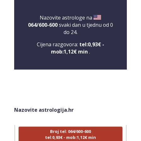
Nazovite astrologe na
064/600-600
svaki dan u tjednu od 0
do 24.
Cijena razgovora:
tel:0,93€ -
mob:1,12€ min
.
DENI
/ Kod 15
Tarot savjetnik je zauzet
Nazovite astrologija.hr
TEHNIKE:
tarot, tarot marseille, ljubavni tarot, visak
Broj tel: 064/600-600
tel:0,93€ - mob:1,12€ min