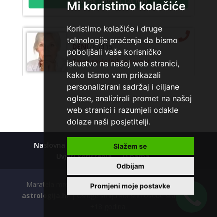
Mi koristimo kolačiće
Koristimo kolačiće i druge
tehnologije praćenja da bismo
DENI
/ Kod 15
poboljšali vaše korisničko
Tarot savjetnik je zauzet
iskustvo na našoj web stranici,
TEHNIKE:
tarot, tarot marseille, ljubavni tarot, visak
kako bismo vam prikazali
personalizirani sadržaj i ciljane
Broj tel: 064/600-600
oglase, analizirali promet na našoj
tel:0,93€ - mob:1,12€ min
web stranici i razumjeli odakle
dolaze naši posjetitelji.
VESNA BURCSA
/ Kod 55
Naslovna
Kolačići
Polica privatnosti
Slažem se
Uvjeti korištenja
O nama
Tarot savjetnik je slobodan
Odbijam
TEHNIKE:
tarot, psihološki razgovori
Maratela mreže d.o.o., 072700700, +18 Copyright Ⓒ
Promjeni moje postavke
Broj tel: 064/600-600
astrologija.hr
| Usluge smiju koristiti osobe starije od
tel:0,93€ - mob:1,12€ min
+18 godina.