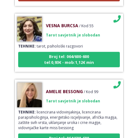
VESNA BURCSA
/ Kod 55
Tarot savjetnik je slobodan
TEHNIKE:
tarot, psihološki razgovori
Broj tel: 064/600-600
tel:0,93€ - mob:1,12€ min
AMELIE BESSONG
/ Kod 99
Tarot savjetnik je slobodan
TEHNIKE:
licencirana vidovinjakinja, licencirana
parapsihologinja, energetsko iscjeljivanje, afrička magija,
zaštite svih vrsta, uklanjanje uroka i crne magije,
vidovnjačke karte miss bessong
Broj tel: 064/600-600