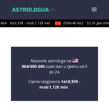
664
tel:0,93€ - mob:1,12€ min
0590/40-602
53,10 ден./min
Nazovite astrologe na
064/600-600
svaki dan u tjednu od 0
do 24.
Cijena razgovora:
tel:0,93€ -
mob:1,12€ min
.