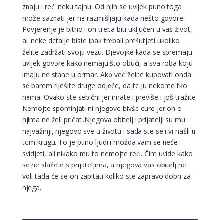
znaju i reći neku tajnu. Od njih se uvijek puno toga
može saznati jer ne razmišljaju kada nešto govore.
Povjerenje je bitno i on treba biti uključen u vaš život,
ali neke detalje biste ipak trebali prešutjeti ukoliko
želite zadržati svoju vezu. Djevojke kada se spremaju
uvijek govore kako nemaju što obući, a sva roba koju
imaju ne stane u ormar. Ako već želite kupovati onda
se barem riješite druge odjeće, dajte ju nekome tko
nema. Ovako ste sebični jer imate i previše i još tražite.
Nemojte spominjati ni njegove bivše cure jer on o
njima ne želi pričati.Njegova obitelj i prijatelji su mu
najvažniji, njegovo sve u životu i sada ste se i vi našli u
tom krugu. To je puno ljudi i možda vam se neće
svidjeti, ali nikako mu to nemojte reći. Čim uvide kako
se ne slažete s prijateljima, a njegova vas obitelj ne
voli tada će se on zapitati koliko ste zapravo dobri za
njega.