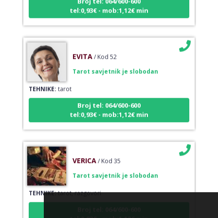
tel:0,93€ - mob:1,12€ min
EVITA
/ Kod 52
Tarot savjetnik je slobodan
TEHNIKE:
tarot
Broj tel: 064/600-600
tel:0,93€ - mob:1,12€ min
VERICA
/ Kod 35
Tarot savjetnik je slobodan
TEHNIKE:
tarot, razgovori
Broj tel: 064/600-600
tel:0,93€ - mob:1,12€ min