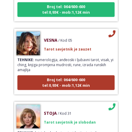
Broj tel: 064/600-600
tel:0,93€ - mob:1,12€ min
VESNA
/ Kod 05
Tarot savjetnik je zauzet
TEHNIKE:
numerologija, anđeoski i ljubavni tarot, visak, yi
ching, knjiga promjena mudrosti, rune, izrada runskih
amajlija
Broj tel: 064/600-600
tel:0,93€ - mob:1,12€ min
STOJA
/ Kod 31
Tarot savjetnik je slobodan
TEHNIKE:
kristalna kugla, tarot, vidovitost, visak