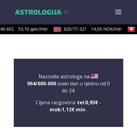
0-602
53,10 ден./min
820/77-321
14,00 NOK/min
Nazovite astrologe na
064/600-600
svaki dan u tjednu od 0
do 24.
Cijena razgovora:
tel:0,93€ -
mob:1,12€ min
.