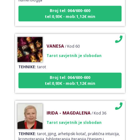
Broj tel: 064/600-600
tel:0,93€ - mob:1,12€ min
VANESA
/ Kod 60
Tarot savjetnik je slobodan
TEHNIKE:
tarot
Broj tel: 064/600-600
tel:0,93€ - mob:1,12€ min
IRIDA - MAGDALENA
/ Kod 36
Tarot savjetnik je slobodan
TEHNIKE:
tarot, jijing, arhetipski kotač, praktična intuicija,
kromoterapija, biblioterapija (terapija čitanjem i