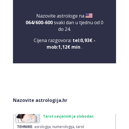
Broj tel: 064/600-600
tel:0,93€ - mob:1,12€ min
Nazovite astrologe na
064/600-600
svaki dan u tjednu od 0
do 24.
Cijena razgovora:
tel:0,93€ -
VESNA BURCSA
/ Kod 55
mob:1,12€ min
.
Tarot savjetnik je slobodan
TEHNIKE:
tarot, psihološki razgovori
Broj tel: 064/600-600
tel:0,93€ - mob:1,12€ min
Nazovite astrologija.hr
KRISTINA
/ Kod 160
Tarot savjetnik je slobodan
TEHNIKE:
asrologija; numerologija, tarot