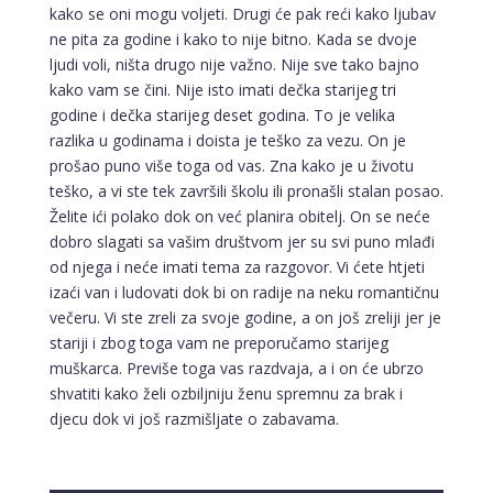
kako se oni mogu voljeti. Drugi će pak reći kako ljubav
ne pita za godine i kako to nije bitno. Kada se dvoje
ljudi voli, ništa drugo nije važno. Nije sve tako bajno
kako vam se čini. Nije isto imati dečka starijeg tri
godine i dečka starijeg deset godina. To je velika
razlika u godinama i doista je teško za vezu. On je
prošao puno više toga od vas. Zna kako je u životu
teško, a vi ste tek završili školu ili pronašli stalan posao.
Želite ići polako dok on već planira obitelj. On se neće
dobro slagati sa vašim društvom jer su svi puno mlađi
od njega i neće imati tema za razgovor. Vi ćete htjeti
izaći van i ludovati dok bi on radije na neku romantičnu
večeru. Vi ste zreli za svoje godine, a on još zreliji jer je
stariji i zbog toga vam ne preporučamo starijeg
muškarca. Previše toga vas razdvaja, a i on će ubrzo
shvatiti kako želi ozbiljniju ženu spremnu za brak i
NIVES
djecu dok vi još razmišljate o zabavama.
/ Kod 20
Tarot savjetnik je zauzet
TEHNIKE:
astrologija, sudbinske karte, tarot