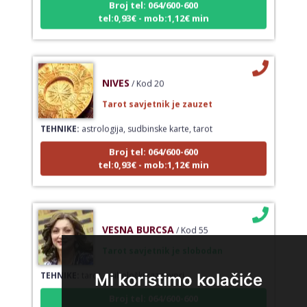
tel:0,93€ - mob:1,12€ min
NIVES
/ Kod 20
Tarot savjetnik je zauzet
TEHNIKE:
astrologija, sudbinske karte, tarot
Broj tel: 064/600-600
tel:0,93€ - mob:1,12€ min
VESNA BURCSA
/ Kod 55
Tarot savjetnik je slobodan
TEHNIKE:
tarot, psihološki razgovori
Mi koristimo kolačiće
Broj tel: 064/600-600
tel:0,93€ - mob:1,12€ min