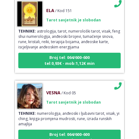
ELA
/ Kod 151
Tarot savjetnik je slobodan
TEHNIKE:
astrologija, tarot, numerološki tarot, visak, feng
shui numerologija, anđeoski brojevi, tumačenje snova,
rune, kristali, reiki, terapija bojama, anđeoske karte,
iscjeljivanje anđeoskim energijama
Broj tel: 064/600-600
tel:0,93€ - mob:1,12€ min
VESNA
/ Kod 05
Tarot savjetnik je slobodan
TEHNIKE:
numerologija, anđeoski i ljubavni tarot, visak, yi
ching, knjiga promjena mudrosti, rune, izrada runskih
amajlija
Broj tel: 064/600-600
tel:0,93€ - mob:1,12€ min