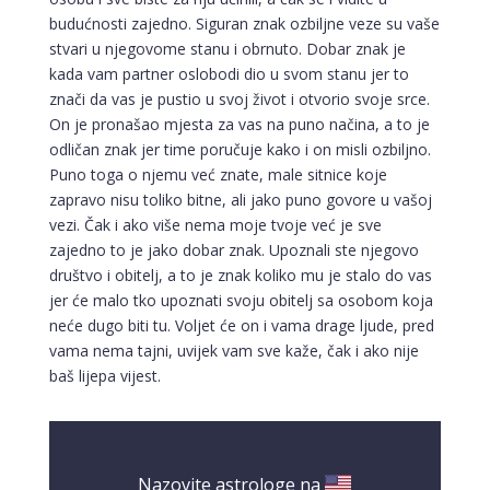
budućnosti zajedno. Siguran znak ozbiljne veze su vaše
stvari u njegovome stanu i obrnuto. Dobar znak je
kada vam partner oslobodi dio u svom stanu jer to
znači da vas je pustio u svoj život i otvorio svoje srce.
On je pronašao mjesta za vas na puno načina, a to je
odličan znak jer time poručuje kako i on misli ozbiljno.
Puno toga o njemu već znate, male sitnice koje
zapravo nisu toliko bitne, ali jako puno govore u vašoj
vezi. Čak i ako više nema moje tvoje već je sve
zajedno to je jako dobar znak. Upoznali ste njegovo
društvo i obitelj, a to je znak koliko mu je stalo do vas
jer će malo tko upoznati svoju obitelj sa osobom koja
neće dugo biti tu. Voljet će on i vama drage ljude, pred
vama nema tajni, uvijek vam sve kaže, čak i ako nije
baš lijepa vijest.
Nazovite astrologe na