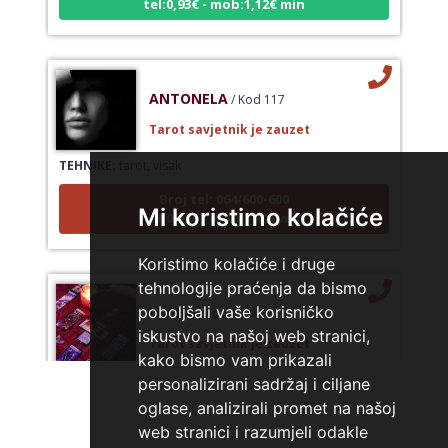
ANTONELA
/ Kod 117
Tarot savjetnik je zauzet
TEHNIKE:
tarot, visak
Broj tel: 064/600-600
Mi koristimo kolačiće
tel:0,93€ - mob:1,12€ min
Koristimo kolačiće i druge
tehnologije praćenja da bismo
LUCIJA
/ Kod #136
poboljšali vaše korisničko
iskustvo na našoj web stranici,
Tarot savjetnik je zauzet
kako bismo vam prikazali
TEHNIKE:
sudbinske karte, anđeoske poruke
personalizirani sadržaj i ciljane
oglase, analizirali promet na našoj
Broj tel: 064/600-600
tel:0,93€ - mob:1,12€ min
web stranici i razumjeli odakle