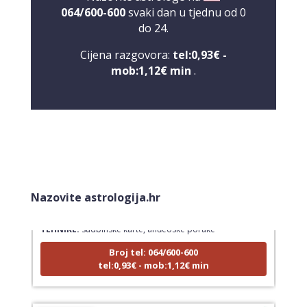
064/600-600
svaki dan u tjednu od 0
do 24.
Cijena razgovora:
tel:0,93€ -
mob:1,12€ min
.
LUCIJA
/ Kod #136
Nazovite astrologija.hr
Tarot savjetnik je zauzet
TEHNIKE:
sudbinske karte, anđeoske poruke
Broj tel: 064/600-600
tel:0,93€ - mob:1,12€ min