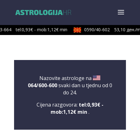
3-664
tel:0,93€ - mob:1,12€ min
0590/40-602
53,10 ден./m
Nazovite astrologe na
064/600-600
svaki dan u tjednu od 0
do 24.
Cijena razgovora:
tel:0,93€ -
mob:1,12€ min
.