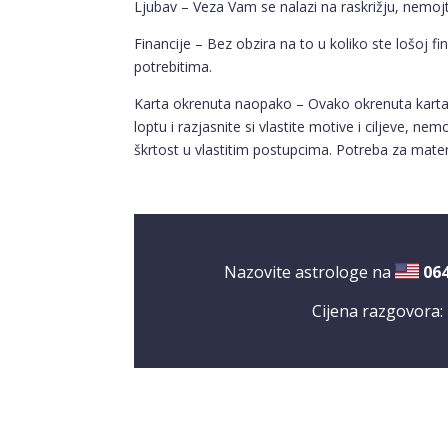
Ljubav – Veza Vam se nalazi na raskrižju, nemojte 
Financije – Bez obzira na to u koliko ste lošoj fin
potrebitima.
Karta okrenuta naopako – Ovako okrenuta karta 
loptu i razjasnite si vlastite motive i ciljeve, n
škrtost u vlastitim postupcima. Potreba za materi
Nazovite astrologe na
06
Cijena razgovora: