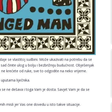
daje se vlastitoj sudbini. Može ukazivati na potrebu da se
 sad činite ulog u bolju i bezbrižniju budućnost. Obješenjak
ta ne krećete od ruke, sve to odgodite na neko vrijeme.
 uputama liječnika.
a se ne dešava i toga Vam je dosta. Savjet Vam je da se
ih misli jer Vas one dovedu u isto takve situacije.