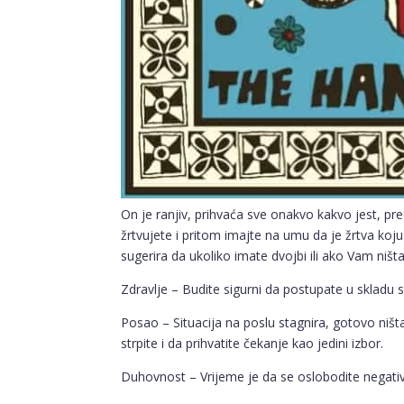
On je ranjiv, prihvaća sve onakvo kakvo jest, pre
žrtvujete i pritom imajte na umu da je žrtva koju
sugerira da ukoliko imate dvojbi ili ako Vam niš
Zdravlje – Budite sigurni da postupate u skladu s
Posao – Situacija na poslu stagnira, gotovo ništ
strpite i da prihvatite čekanje kao jedini izbor.
Duhovnost – Vrijeme je da se oslobodite negativn