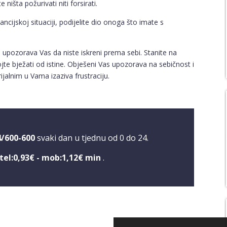
ništa požurivati niti forsirati.
ancijskoj situaciji, podijelite dio onoga što imate s
upozorava Vas da niste iskreni prema sebi. Stanite na
emojte bježati od istine. Obješeni Vas upozorava na sebičnost i
jalnim u Vama izaziva frustraciju.
4/600-600
svaki dan u tjednu od 0 do 24.
tel:0,93€ - mob:1,12€ min
.