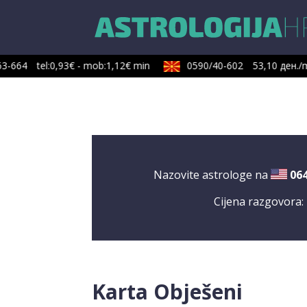
-664
tel:0,93€ - mob:1,12€ min
0590/40-602
53,10 ден./min
Nazovite astrologe na
06
Cijena razgovora:
Karta Obješeni