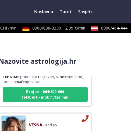
Naslovna
Tarot
Savjeti
HF/min
0900/830-3330
2,99 €/min
0900/404-444
2,
TINA
/ Kod 16
Nazovite astrologija.hr
Tarot savjetnik je slobodan
TEHNIKE:
psihološki razgovori, sudbinske karte,
tarot, tumačenje snova
Broj tel: 064/600-600
tel:0,93€ - mob:1,12€ min
VESNA
/ Kod 05
Tarot savjetnik je zauzet