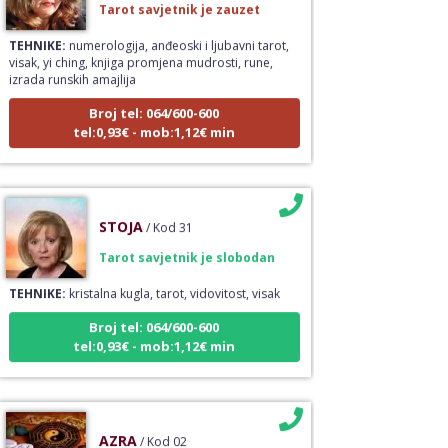
TEHNIKE:
numerologija, anđeoski i ljubavni tarot,
visak, yi ching, knjiga promjena mudrosti, rune,
izrada runskih amajlija
Broj tel: 064/600-600
tel:0,93€ - mob:1,12€ min
STOJA
/ Kod 31
Tarot savjetnik je slobodan
TEHNIKE:
kristalna kugla, tarot, vidovitost, visak
Broj tel: 064/600-600
tel:0,93€ - mob:1,12€ min
AZRA
/ Kod 02