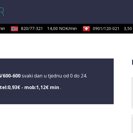
820/77-321
14,00 NOK/min
0901/120-021
3,50 C
4/600-600
svaki dan u tjednu od 0 do 24.
tel:0,93€ - mob:1,12€ min
.