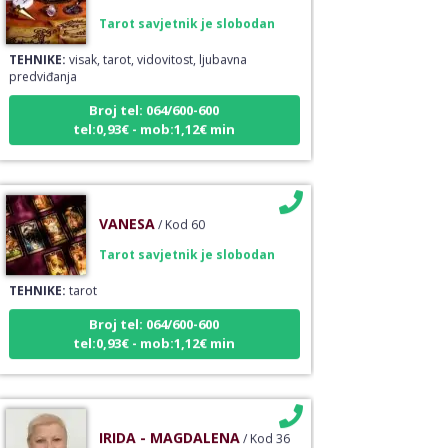
Tarot savjetnik je slobodan
TEHNIKE:
visak, tarot, vidovitost, ljubavna
predviđanja
Broj tel: 064/600-600
tel:0,93€ - mob:1,12€ min
VANESA
/ Kod 60
Tarot savjetnik je slobodan
TEHNIKE:
tarot
Broj tel: 064/600-600
tel:0,93€ - mob:1,12€ min
IRIDA - MAGDALENA
/ Kod 36
Tarot savjetnik je slobodan