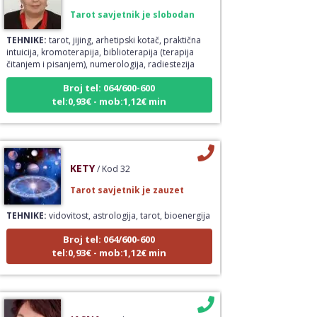
TEHNIKE:
tarot, jijing, arhetipski kotač, praktična
intuicija, kromoterapija, biblioterapija (terapija
čitanjem i pisanjem), numerologija, radiestezija
Broj tel: 064/600-600
tel:0,93€ - mob:1,12€ min
KETY
/ Kod 32
Tarot savjetnik je zauzet
TEHNIKE:
vidovitost, astrologija, tarot, bioenergija
Broj tel: 064/600-600
tel:0,93€ - mob:1,12€ min
JASNA
/ Kod 12