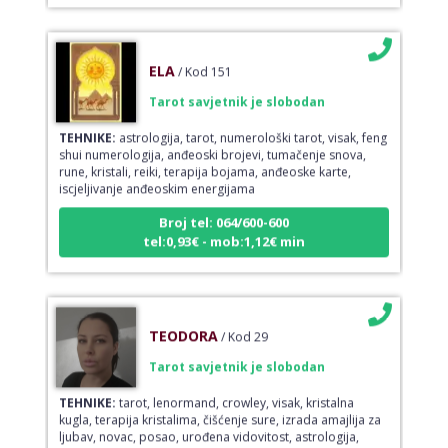
ELA
/ Kod 151
Tarot savjetnik je slobodan
TEHNIKE:
astrologija, tarot, numerološki tarot, visak, feng
shui numerologija, anđeoski brojevi, tumačenje snova,
rune, kristali, reiki, terapija bojama, anđeoske karte,
iscjeljivanje anđeoskim energijama
Broj tel: 064/600-600
tel:0,93€ - mob:1,12€ min
TEODORA
/ Kod 29
Tarot savjetnik je slobodan
TEHNIKE:
tarot, lenormand, crowley, visak, kristalna
kugla, terapija kristalima, čišćenje sure, izrada amajlija za
ljubav, novac, posao, urođena vidovitost, astrologija,
kristali, karmička astrologija analiza snova, magijski rituali