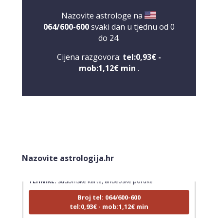
Nazovite astrologe na
064/600-600
svaki dan u tjednu od 0
do 24.
Cijena razgovora:
tel:0,93€ -
mob:1,12€ min
.
LUCIJA
/ Kod #136
Nazovite astrologija.hr
Tarot savjetnik je zauzet
TEHNIKE:
sudbinske karte, anđeoske poruke
Broj tel: 064/600-600
tel:0,93€ - mob:1,12€ min