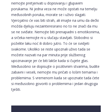
nemojte pretjerivati u dopisivanju i glupavim
porukama. Ni jedna veza ne može opstati na temelju
međusobnih poruka, morate se i uživo slagati.
Vjerojatno će vas biti strah, ali imajte na umu da dečki
možda djeluju nezainteresirano no to ne znači da mu
se ne sviđate. Nemojte biti prenapadni s emotikonima,
a srčeka nemojte ni u slučaju stavljati. Slobodno si
poželite laku noć ili dobro jutro. To će se svidjeti
svakome. Ukoliko se niste upoznali uživo tada se
možete nazvati na par minuta prije službenog
upoznavanje jer će biti lakše kada si čujete glas.
Međusobno se dopisujte o pozitivnim stvarima, budite
zabavni i veseli, nemojte mu pričati o lošim temama i
problemima. S vremenom kada se upoznate tada ćete
si međusobno govoriti o problemima i jedan drugoga
tješiti.