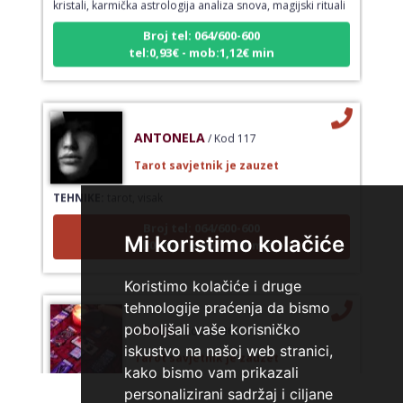
Broj tel: 064/600-600
tel:0,93€ - mob:1,12€ min
ANTONELA
/ Kod 117
Tarot savjetnik je zauzet
TEHNIKE:
tarot, visak
Broj tel: 064/600-600
tel:0,93€ - mob:1,12€ min
Mi koristimo kolačiće
Koristimo kolačiće i druge
tehnologije praćenja da bismo
LUCIJA
/ Kod #136
poboljšali vaše korisničko
iskustvo na našoj web stranici,
Tarot savjetnik je zauzet
kako bismo vam prikazali
TEHNIKE:
sudbinske karte, anđeoske poruke
personalizirani sadržaj i ciljane