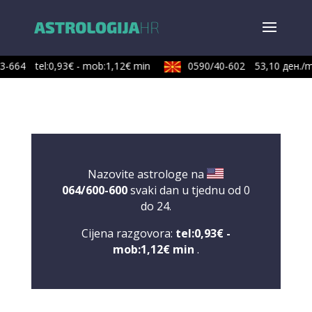
3-664
tel:0,93€ - mob:1,12€ min
0590/40-602
53,10 ден./m
Nazovite astrologe na
064/600-600
svaki dan u tjednu od 0
do 24.
Cijena razgovora:
tel:0,93€ -
mob:1,12€ min
.