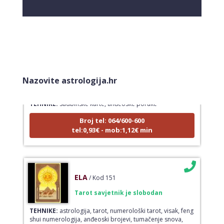
LUCIJA
/ Kod #136
Nazovite astrologija.hr
Tarot savjetnik je zauzet
TEHNIKE:
sudbinske karte, anđeoske poruke
Broj tel: 064/600-600
tel:0,93€ - mob:1,12€ min
ELA
/ Kod 151
Tarot savjetnik je slobodan
TEHNIKE:
astrologija, tarot, numerološki tarot, visak, feng
shui numerologija, anđeoski brojevi, tumačenje snova,