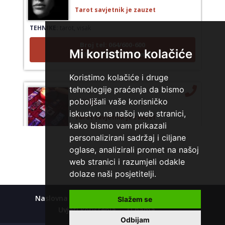
Tarot savjetnik je zauzet
TEHNIKE:
tarot, visak
Broj tel: 064/600-600
tel:0,93€ - mob:1,12€ min
Mi koristimo kolačiće
Koristimo kolačiće i druge
tehnologije praćenja da bismo
LUCIJA
/ Kod #136
poboljšali vaše korisničko
iskustvo na našoj web stranici,
Tarot savjetnik je zauzet
kako bismo vam prikazali
TEHNIKE:
sudbinske karte, anđeoske poruke
personalizirani sadržaj i ciljane
Broj tel: 064/600-600
oglase, analizirali promet na našoj
tel:0,93€ - mob:1,12€ min
web stranici i razumjeli odakle
dolaze naši posjetitelji.
Naslovna
Kolačići
Polica privatnosti
Slažem se
ELA
/ Kod 151
Uvjeti korištenja
O nama
Odbijam
Tarot savjetnik je slobodan