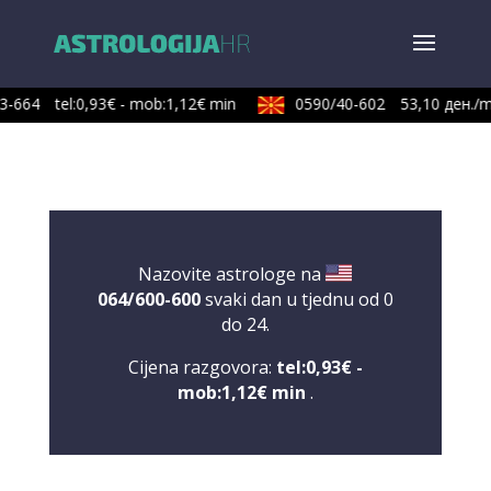
3-664
tel:0,93€ - mob:1,12€ min
0590/40-602
53,10 ден./m
Nazovite astrologe na
064/600-600
svaki dan u tjednu od 0
do 24.
Cijena razgovora:
tel:0,93€ -
mob:1,12€ min
.