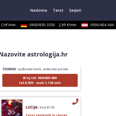
Naslovna
Tarot
Savjeti
 CHF/min
0900/830-3330
2,99 €/min
0900/404-444
LUCIJA
/ Kod #136
Nazovite astrologija.hr
Tarot savjetnik je zauzet
TEHNIKE:
sudbinske karte, anđeoske poruke
Broj tel: 064/600-600
tel:0,93€ - mob:1,12€ min
LUCIJA
/ Kod #136
Tarot savjetnik je zauzet