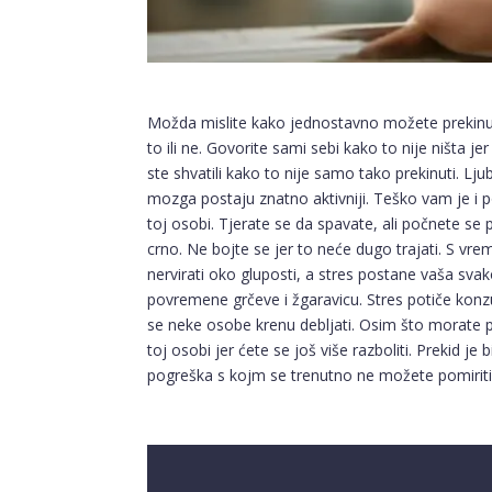
Možda mislite kako jednostavno možete prekinuti i 
to ili ne. Govorite sami sebi kako to nije ništa jer 
ste shvatili kako to nije samo tako prekinuti. Lj
mozga postaju znatno aktivniji. Teško vam je i 
toj osobi. Tjerate se da spavate, ali počnete se pr
crno. Ne bojte se jer to neće dugo trajati. S vr
nervirati oko gluposti, a stres postane vaša sv
povremene grčeve i žgaravicu. Stres potiče kon
se neke osobe krenu debljati. Osim što morate pr
toj osobi jer ćete se još više razboliti. Prekid je 
pogreška s kojm se trenutno ne možete pomiriti