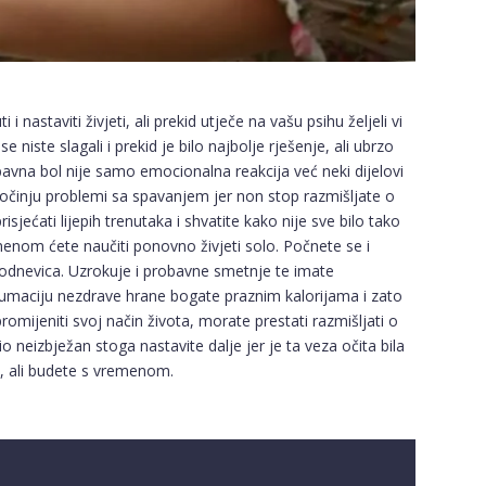
nastaviti živjeti, ali prekid utječe na vašu psihu željeli vi
se niste slagali i prekid je bilo najbolje rješenje, ali ubrzo
ubavna bol nije samo emocionalna reakcija već neki dijelovi
počinju problemi sa spavanjem jer non stop razmišljate o
isjećati lijepih trenutaka i shvatite kako nije sve bilo tako
emenom ćete naučiti ponovno živjeti solo. Počnete se i
akodnevica. Uzrokuje i probavne smetnje te imate
zumaciju nezdrave hrane bogate praznim kalorijama i zato
omijeniti svoj način života, morate prestati razmišljati o
bio neizbježan stoga nastavite dalje jer je ta veza očita bila
, ali budete s vremenom.