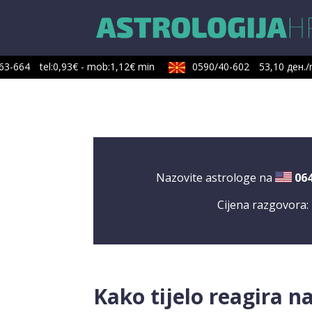
3-664
tel:0,93€ - mob:1,12€ min
0590/40-602
53,10 ден./m
Nazovite astrologe na
06
Cijena razgovora:
Kako tijelo reagira n