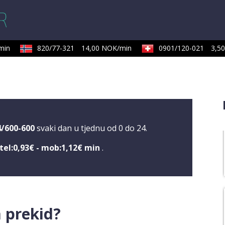
in
820/77-321
14,00 NOK/min
0901/120-021
3,50
4/600-600
svaki dan u tjednu od 0 do 24.
tel:0,93€ - mob:1,12€ min
.
a prekid?