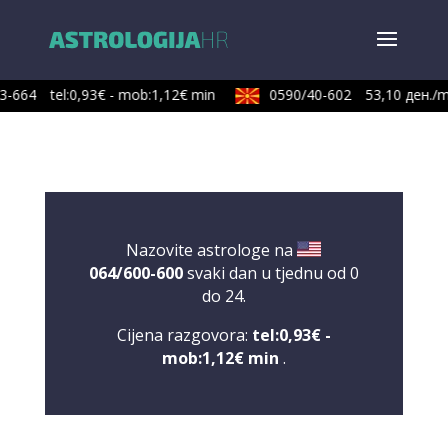
3-664
tel:0,93€ - mob:1,12€ min
0590/40-602
53,10 ден./m
Nazovite astrologe na
064/600-600
svaki dan u tjednu od 0
do 24.
Cijena razgovora:
tel:0,93€ -
mob:1,12€ min
.