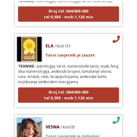
Broj tel: 064/600-600
tel:0,93€ - mob:1,12€ min
ELA
/ Kod 151
Tarot savjetnik je zauzet
TEHNIKE:
astrologija, tarot, numerološki tarot, visak, feng
shui numerologija, anđeoski brojevi, tumačenje snova,
rune, kristali, reiki, terapija bojama, anđeoske karte,
iscjeljivanje anđeoskim energijama
Broj tel: 064/600-600
tel:0,93€ - mob:1,12€ min
VESNA
/ Kod 05
Tarot savjetnik je slobodan