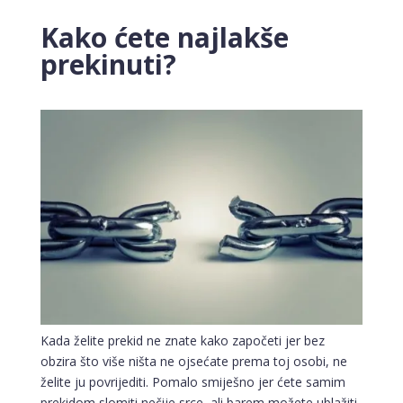
Kako ćete najlakše
prekinuti?
Kada želite prekid ne znate kako započeti jer bez
obzira što više ništa ne ojsećate prema toj osobi, ne
želite ju povrijediti. Pomalo smiješno jer ćete samim
prekidom slomiti nečije srce, ali barem možete ublažiti