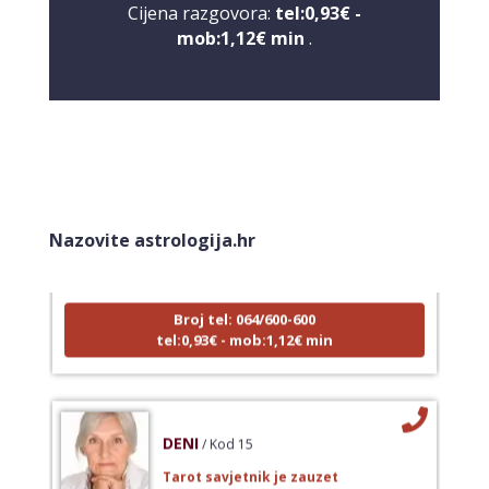
Cijena razgovora:
tel:0,93€ -
mob:1,12€ min
.
NIVES
/ Kod 20
Tarot savjetnik je zauzet
Nazovite astrologija.hr
TEHNIKE:
astrologija, sudbinske karte, tarot
Broj tel: 064/600-600
tel:0,93€ - mob:1,12€ min
DENI
/ Kod 15
Tarot savjetnik je zauzet