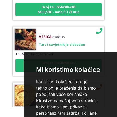
Broj tel: 064/600-600
tel:0,93€ - mob:1,12€ min
VERICA
/ Kod 35
Tarot savjetnik je slobodan
TEHNIKE:
tarot, razgovori
Broj tel: 064/600-600
tel:0,93€ - mob:1,12€ min
Mi koristimo kolačiće
Koristimo kolačiće i druge
tehnologije praćenja da bismo
NIVES
/ Kod 20
poboljšali vaše korisničko
Tarot savjetnik je zauzet
iskustvo na našoj web stranici,
kako bismo vam prikazali
TEHNIKE:
astrologija, sudbinske karte, tarot
personalizirani sadržaj i ciljane
Broj tel: 064/600-600