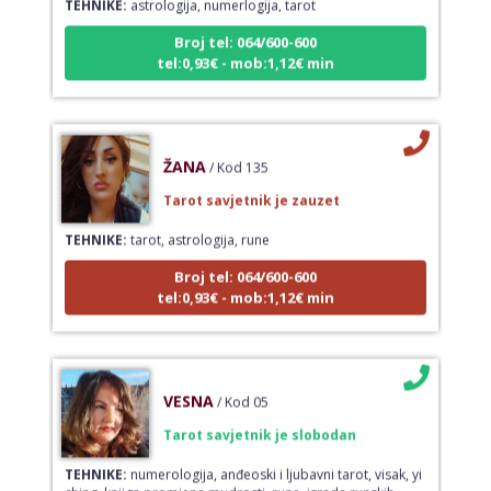
Broj tel: 064/600-600
tel:0,93€ - mob:1,12€ min
ŽANA
/ Kod 135
Tarot savjetnik je zauzet
TEHNIKE:
tarot, astrologija, rune
Broj tel: 064/600-600
tel:0,93€ - mob:1,12€ min
VESNA
/ Kod 05
Tarot savjetnik je slobodan
TEHNIKE:
numerologija, anđeoski i ljubavni tarot, visak, yi
ching, knjiga promjena mudrosti, rune, izrada runskih