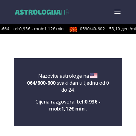
-664
tel:0,93€ - mob:1,12€ min
0590/40-602
53,10 ден./min
Nazovite astrologe na
064/600-600
svaki dan u tjednu od 0
do 24.
Cijena razgovora:
tel:0,93€ -
mob:1,12€ min
.