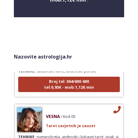
LUCIJA
/ Kod #136
Nazovite astrologija.hr
Tarot savjetnik je zauzet
TEHNIKE:
sudbinske karte, anđeoske poruke
Broj tel: 064/600-600
tel:0,93€ - mob:1,12€ min
VESNA
/ Kod 05
Tarot savjetnik je zauzet
TEHNIKE:
numerologija, anđeoski i ljubavni tarot, visak, yi