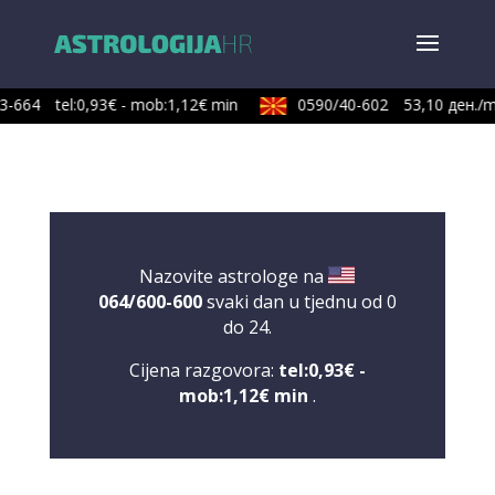
3-664
tel:0,93€ - mob:1,12€ min
0590/40-602
53,10 ден./m
Nazovite astrologe na
064/600-600
svaki dan u tjednu od 0
do 24.
Cijena razgovora:
tel:0,93€ -
mob:1,12€ min
.