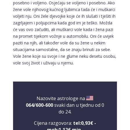
posebno i voljeno. Osjećaju se voljeno i posebno. Ako
žene vole njihovog kućnog ljubimca tada će i muškarci
voljeti nju. Oni žele djevojke koje će ih slušati i tješiti ih
zagrljajem i poljupcima kada god im je teško. Možda
će vas ovo začuditi, ali muškarci vole kada i žena pazi
na promet tijekom vožnje u automobilu. Oni će uvijek
paziti na njih, ali također vole da su žene u nekim
situacijama samostalne, da se znaju brinuti za sebe.
Vole žene koje su svoje i ne glume neku desetu osobu,
vole svoj život i uživaju u njemu.
Nazovite astrologe na
064/600-600
svaki dan u tjednu od 0
do 24.
Cijena razgovora:
tel:0,93€ -
mob:1,12€ min
.