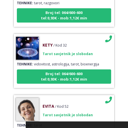
TEHNIKE:
tarot, razgovori
Broj tel: 064/600-600
tel:0,93€ - mob:1,12€ min
KETY
/ Kod 32
Tarot savjetnik je slobodan
TEHNIKE:
vidovitost, astrologija, tarot, bioenergija
Broj tel: 064/600-600
tel:0,93€ - mob:1,12€ min
EVITA
/ Kod 52
Tarot savjetnik je slobodan
TEHNIKE:
tarot