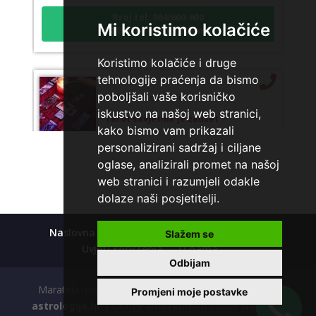
Broj tel: 064/600-600
tel:0,93€ - mob:1,12€ min
Mi koristimo kolačiće
Koristimo kolačiće i druge
tehnologije praćenja da bismo
LUCIJA
/ Kod #136
poboljšali vaše korisničko
iskustvo na našoj web stranici,
Tarot savjetnik je zauzet
kako bismo vam prikazali
TEHNIKE:
sudbinske karte, anđeoske poruke
personalizirani sadržaj i ciljane
Broj tel: 064/600-600
oglase, analizirali promet na našoj
tel:0,93€ - mob:1,12€ min
web stranici i razumjeli odakle
dolaze naši posjetitelji.
Naslovna
Kolačići
Polica privatnosti
Slažem se
VESNA
/ Kod 05
Uvjeti korištenja
O nama
Odbijam
Tarot savjetnik je zauzet
Maratela mreže d.o.o., 072700700, +18 Copyright Ⓒ
TEHNIKE:
numerologija, anđeoski i ljubavni tarot, visak, yi
Promjeni moje postavke
ching, knjiga promjena mudrosti, rune, izrada runskih
astrologija.hr
| Usluge smiju koristiti osobe starije od
amajlija