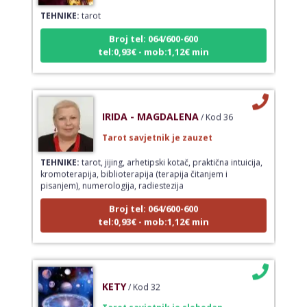
TEHNIKE:
tarot
Broj tel: 064/600-600
tel:0,93€ - mob:1,12€ min
IRIDA - MAGDALENA
/ Kod 36
Tarot savjetnik je zauzet
TEHNIKE:
tarot, jijing, arhetipski kotač, praktična intuicija,
kromoterapija, biblioterapija (terapija čitanjem i
pisanjem), numerologija, radiestezija
Broj tel: 064/600-600
tel:0,93€ - mob:1,12€ min
KETY
/ Kod 32
Tarot savjetnik je slobodan