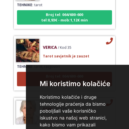
TEHNIKE:
tarot
Broj tel: 064/600-600
tel:0,93€ - mob:1,12€ min
VERICA
/ Kod 35
Tarot savjetnik je zauzet
TEHNIKE:
tarot, razgovori
Broj tel: 064/600-600
tel:0,93€ - mob:1,12€ min
Mi koristimo kolačiće
Koristimo kolačiće i druge
tehnologije praćenja da bismo
DENI
/ Kod 15
poboljšali vaše korisničko
Tarot savjetnik je zauzet
iskustvo na našoj web stranici,
kako bismo vam prikazali
TEHNIKE:
tarot, tarot marseille, ljubavni tarot, visak