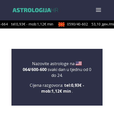
-664
tel:0,93€ - mob:1,12€ min
0590/40-602
53,10 ден./min
Nazovite astrologe na
064/600-600
svaki dan u tjednu od 0
do 24.
Cijena razgovora:
tel:0,93€ -
mob:1,12€ min
.