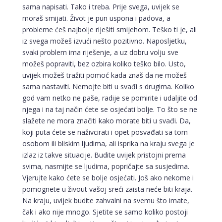
sama napisati. Tako i treba. Prije svega, uvijek se
moraš smijati. Život je pun uspona i padova, a
probleme ćeš najbolje riješiti smijehom. Teško ti je, ali
iz svega možeš izvući nešto pozitivno. Naposljetku,
svaki problem ima riješenje, a uz dobru volju sve
možeš popraviti, bez ozbira koliko teško bilo. Usto,
uvijek možeš tražiti pomoć kada znaš da ne možeš
sama nastaviti. Nemojte biti u svađi s drugima. Koliko
god vam netko ne paše, radije se pomirite i udaljite od
njega i na taj način ćete se osjećati bolje. To što se ne
slažete ne mora značiti kako morate biti u svađi. Da,
koji puta ćete se naživcirati i opet posvađati sa tom
osobom ili bliskim ljudima, ali isprika na kraju svega je
izlaz iz takve situacije. Budite uvijek pristojni prema
svima, nasmijte se ljudima, popričajte sa susjedima.
Vjerujte kako ćete se bolje osjećati. Još ako nekome i
pomognete u živout vašoj sreći zaista neće biti kraja.
Na kraju, uvijek budite zahvalni na svemu što imate,
čak i ako nije mnogo. Sjetite se samo koliko postoji