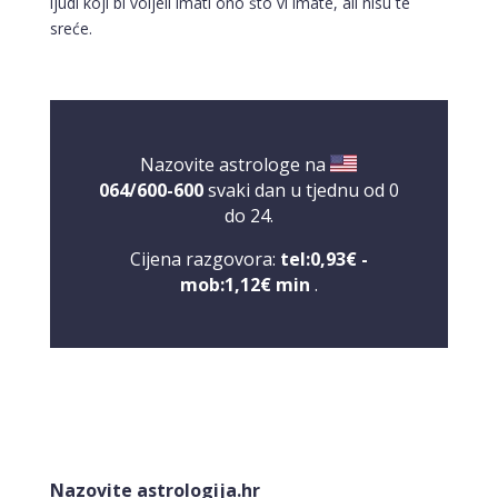
ljudi koji bi voljeli imati ono što vi imate, ali nisu te
sreće.
Nazovite astrologe na
064/600-600
svaki dan u tjednu od 0
do 24.
Cijena razgovora:
tel:0,93€ -
mob:1,12€ min
.
DENI
/ Kod 15
Tarot savjetnik je zauzet
Nazovite astrologija.hr