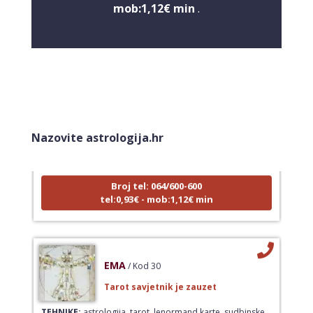
mob:1,12€ min
.
LUCIJA
/ Kod #136
Tarot savjetnik je zauzet
Nazovite astrologija.hr
TEHNIKE:
sudbinske karte, anđeoske poruke
Broj tel: 064/600-600
tel:0,93€ - mob:1,12€ min
EMA
/ Kod 30
Tarot savjetnik je zauzet
TEHNIKE:
astrologija, tarot, lenormand karte, sudbinske