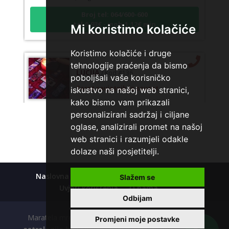
Broj tel: 064/600-600
tel:0,93€ - mob:1,12€ min
Mi koristimo kolačiće
Koristimo kolačiće i druge
tehnologije praćenja da bismo
LUCIJA
/ Kod #136
poboljšali vaše korisničko
Tarot savjetnik je zauzet
iskustvo na našoj web stranici,
TEHNIKE:
sudbinske karte, anđeoske poruke
kako bismo vam prikazali
personalizirani sadržaj i ciljane
Broj tel: 064/600-600
oglase, analizirali promet na našoj
tel:0,93€ - mob:1,12€ min
web stranici i razumjeli odakle
dolaze naši posjetitelji.
EMA
/ Kod 30
Naslovna
Kolačići
Polica privatnosti
Slažem se
Uvjeti korištenja
O nama
Tarot savjetnik je zauzet
Odbijam
TEHNIKE:
astrologija, tarot, lenormand karte, sudbinske
Maratela mreže d.o.o., 072700700, +18 Copyright Ⓒ
karte, numerologija
Promjeni moje postavke