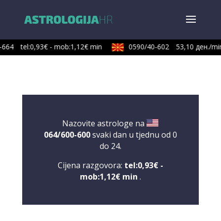
664
tel:0,93€ - mob:1,12€ min
0590/40-602
53,10 ден./min
Nazovite astrologe na
064/600-600
svaki dan u tjednu od 0
do 24.
Cijena razgovora:
tel:0,93€ -
mob:1,12€ min
.