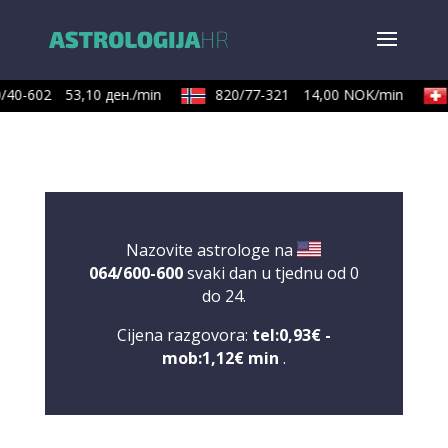
/40-602
53,10 ден./min
820/77-321
14,00 NOK/min
Nazovite astrologe na
064/600-600
svaki dan u tjednu od 0
do 24.
Cijena razgovora:
tel:0,93€ -
mob:1,12€ min
.