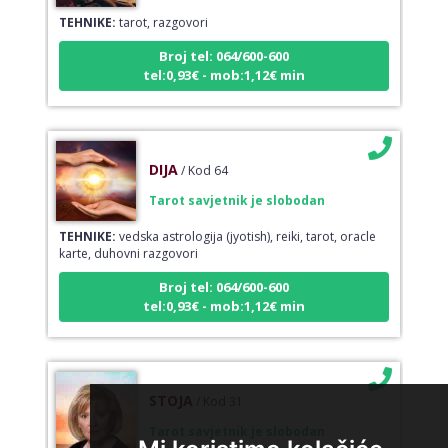
TEHNIKE:
tarot, razgovori
Broj tel: 064/600-600
tel:0,93€ - mob:1,12€ min
DIJA
/ Kod 64
Tarot savjetnik je slobodan
TEHNIKE:
vedska astrologija (jyotish), reiki, tarot, oracle
karte, duhovni razgovori
Broj tel: 064/600-600
tel:0,93€ - mob:1,12€ min
STOJA
/ Kod 31
Tarot savjetnik je slobodan