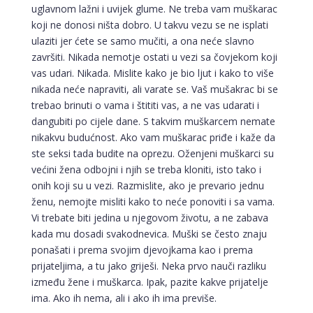
uglavnom lažni i uvijek glume. Ne treba vam muškarac
koji ne donosi ništa dobro. U takvu vezu se ne isplati
ulaziti jer ćete se samo mučiti, a ona neće slavno
završiti. Nikada nemotje ostati u vezi sa čovjekom koji
vas udari. Nikada. Mislite kako je bio ljut i kako to više
nikada neće napraviti, ali varate se. Vaš mušakrac bi se
trebao brinuti o vama i štititi vas, a ne vas udarati i
dangubiti po cijele dane. S takvim muškarcem nemate
nikakvu budućnost. Ako vam muškarac priđe i kaže da
ste seksi tada budite na oprezu. Oženjeni muškarci su
većini žena odbojni i njih se treba kloniti, isto tako i
onih koji su u vezi. Razmislite, ako je prevario jednu
ženu, nemojte misliti kako to neće ponoviti i sa vama.
Vi trebate biti jedina u njegovom životu, a ne zabava
kada mu dosadi svakodnevica. Muški se često znaju
ponašati i prema svojim djevojkama kao i prema
prijateljima, a tu jako griješi. Neka prvo nauči razliku
između žene i muškarca. Ipak, pazite kakve prijatelje
ima. Ako ih nema, ali i ako ih ima previše.
DIJA
/ Kod 64