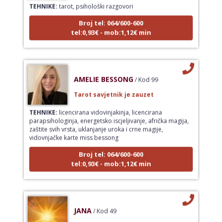
Broj tel: 064/600-600
tel:0,93€ - mob:1,12€ min
AMELIE BESSONG
/ Kod 99
Tarot savjetnik je zauzet
TEHNIKE:
licencirana vidovinjakinja, licencirana
parapsihologinja, energetsko iscjeljivanje, afrička magija,
zaštite svih vrsta, uklanjanje uroka i crne magije,
vidovnjačke karte miss bessong
Broj tel: 064/600-600
tel:0,93€ - mob:1,12€ min
JANA
/ Kod 49
Tarot savjetnik je zauzet