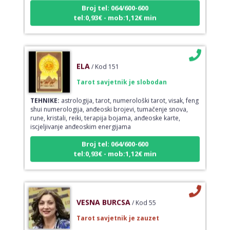
Broj tel: 064/600-600
tel:0,93€ - mob:1,12€ min
ELA
/ Kod 151
Tarot savjetnik je slobodan
TEHNIKE:
astrologija, tarot, numerološki tarot, visak, feng
shui numerologija, anđeoski brojevi, tumačenje snova,
rune, kristali, reiki, terapija bojama, anđeoske karte,
iscjeljivanje anđeoskim energijama
Broj tel: 064/600-600
tel:0,93€ - mob:1,12€ min
VESNA BURCSA
/ Kod 55
Tarot savjetnik je zauzet
TEHNIKE:
tarot, psihološki razgovori