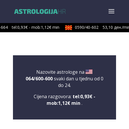
664
tel:0,93€ - mob:1,12€ min
0590/40-602
53,10 ден./min
Nazovite astrologe na
064/600-600
svaki dan u tjednu od 0
do 24.
Cijena razgovora:
tel:0,93€ -
mob:1,12€ min
.