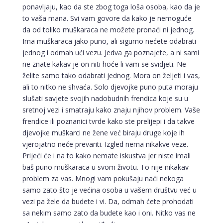
ponavljaju, kao da ste zbog toga loša osoba, kao da je
to vaša mana. Svi vam govore da kako je nemoguće
da od toliko muškaraca ne možete pronaći ni jednog.
Ima muškaraca jako puno, ali sigurno nećete odabrati
jednog i odmah ući vezu. Jedva ga poznajete, a ni sami
ne znate kakav je on niti hoće li vam se svidjeti. Ne
želite samo tako odabrati jednog. Mora on željeti i vas,
ali to nitko ne shvaća. Solo djevojke puno puta moraju
slušati savjete svojih nadobudnih frendica koje su u
sretnoj vezi i smatraju kako znaju njihov problem. Vaše
frendice ili poznanici tvrde kako ste prelijepi i da takve
djevojke muškarci ne žene već biraju druge koje ih
vjerojatno neće prevariti. Izgled nema nikakve veze.
Prijeći će i na to kako nemate iskustva jer niste imali
baš puno muškaraca u svom životu. To nije nikakav
problem za vas. Mnogi vam pokušaju naći nekoga
samo zato što je većina osoba u vašem društvu već u
vezi pa žele da budete i vi. Da, odmah ćete prohodati
sa nekim samo zato da budete kao i oni. Nitko vas ne