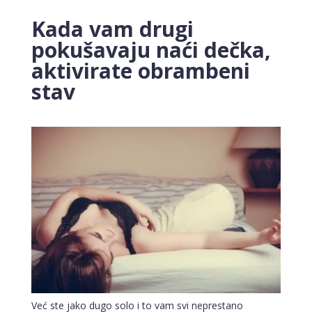
Kada vam drugi
pokušavaju naći dečka,
aktivirate obrambeni
stav
Već ste jako dugo solo i to vam svi neprestano