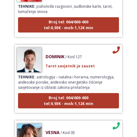
TEHNIKE:
psihološki razgovori, sudbinske karte, tarot,
tumačenje snova
Broj tel: 064/600-600
tel:0,93€ - mob:1,12€ min
DOMINIK
/ Kod 127
Tarot savjetnik je zauzet
TEHNIKE:
astrologija – natalna i horarna, numerologija,
anđeoske poruke, anđeosko energetsko čišćenje
savjetovanje iz oblasti zakona privlačenja
Broj tel: 064/600-600
tel:0,93€ - mob:1,12€ min
VESNA
/ Kod 05