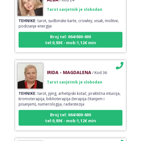
Tarot savjetnik je slobodan
TEHNIKE:
tarot, sudbinske karte, crowley, visak, molitve,
podizanje energije
Broj tel: 064/600-600
tel:0,93€ - mob:1,12€ min
IRIDA - MAGDALENA
/ Kod 36
Tarot savjetnik je slobodan
TEHNIKE:
tarot, jijing, arhetipski kotač, praktična intuicija,
kromoterapija, biblioterapija (terapija čitanjem i
pisanjem), numerologija, radiestezija
Broj tel: 064/600-600
tel:0,93€ - mob:1,12€ min