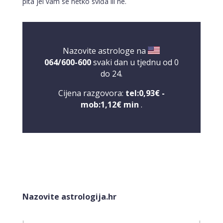
pita jel vam se netko sviđa ili ne.
Nazovite astrologe na
064/600-600
svaki dan u tjednu od 0
do 24.
Cijena razgovora:
tel:0,93€ -
mob:1,12€ min
.
VIKTORIJA
/ Kod 369
Tarot savjetnik je slobodan
Nazovite astrologija.hr
TEHNIKE:
astrologija, numerologija, tarot, radiestezija