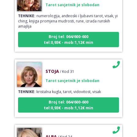
Tarot savjetnik je slobodan
TEHNIKE:
numerologija, anđeoski i ljubavni tarot, visak, yi
ching, knjiga promjena mudrosti, rune, izrada runskih
amajlija
Broj tel: 064/600-600
tel:0,93€ - mob:1,12€ min
STOJA
/ Kod 31
Tarot savjetnik je slobodan
TEHNIKE:
kristalna kugla, tarot, vidovitost, visak
Broj tel: 064/600-600
tel:0,93€ - mob:1,12€ min
ALBA
/ Kod 24