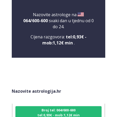
Nazovite astrologe na
064/600-600
svaki dan u tjednu od 0
do 24.
Cijena razgovora:
tel:0,93€ -
mob:1,12€ min
.
ŽANA
/ Kod 135
Tarot savjetnik je slobodan
Nazovite astrologija.hr
TEHNIKE:
tarot, astrologija, rune
Broj tel: 064/600-600
tel:0,93€ - mob:1,12€ min