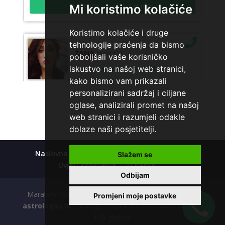
Mi koristimo kolačiće
Koristimo kolačiće i druge
tehnologije praćenja da bismo
ŽANA
/ Kod 135
poboljšali vaše korisničko
Tarot savjetnik je slobodan
iskustvo na našoj web stranici,
kako bismo vam prikazali
TEHNIKE:
tarot, astrologija, rune
personalizirani sadržaj i ciljane
Broj tel: 064/600-600
oglase, analizirali promet na našoj
tel:0,93€ - mob:1,12€ min
web stranici i razumjeli odakle
dolaze naši posjetitelji.
Naslovna
Kolačići
Polica privatnosti
HELENA
Slažem se
/ Kod 333
Uvjeti korištenja
O nama
Tarot savjetnik je slobodan
Odbijam
TEHNIKE:
tarot, meditacija, slanje pozitivne energije,
Maratela mreže d.o.o., 072700700, +18 Copyright Ⓒ
Promjeni moje postavke
poruke anđela, priča o vašim brojevima
astrologija.hr
| Usluge smiju koristiti osobe starije od
Broj tel: 064/600-600
+18 godina.
tel:0,93€ - mob:1,12€ min