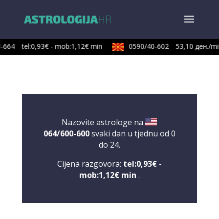
-664
tel:0,93€ - mob:1,12€ min
0590/40-602
53,10 ден./min
Nazovite astrologe na
064/600-600
svaki dan u tjednu od 0
do 24.
Cijena razgovora:
tel:0,93€ -
mob:1,12€ min
.