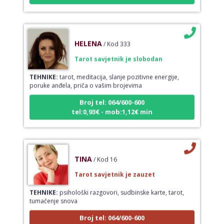
HELENA
/ Kod 333
Tarot savjetnik je slobodan
TEHNIKE:
tarot, meditacija, slanje pozitivne energije,
poruke anđela, priča o vašim brojevima
Broj tel: 064/600-600
tel:0,93€ - mob:1,12€ min
TINA
/ Kod 16
Tarot savjetnik je zauzet
TEHNIKE:
psihološki razgovori, sudbinske karte, tarot,
tumačenje snova
Broj tel: 064/600-600
tel:0,93€ - mob:1,12€ min