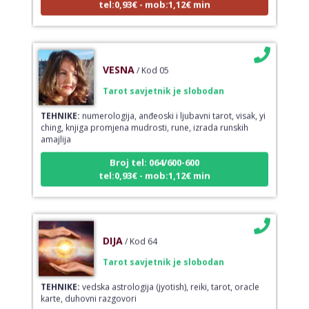
VESNA
/ Kod 05
Tarot savjetnik je slobodan
TEHNIKE:
numerologija, anđeoski i ljubavni tarot, visak, yi
ching, knjiga promjena mudrosti, rune, izrada runskih
amajlija
Broj tel: 064/600-600
tel:0,93€ - mob:1,12€ min
DIJA
/ Kod 64
Tarot savjetnik je slobodan
TEHNIKE:
vedska astrologija (jyotish), reiki, tarot, oracle
karte, duhovni razgovori