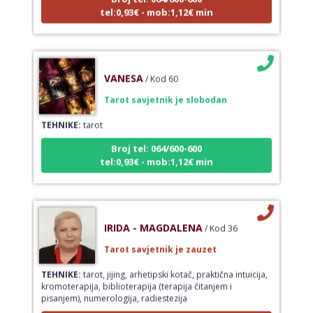
tel:0,93€ - mob:1,12€ min
VANESA
/ Kod 60
Tarot savjetnik je slobodan
TEHNIKE:
tarot
Broj tel: 064/600-600
tel:0,93€ - mob:1,12€ min
IRIDA - MAGDALENA
/ Kod 36
Tarot savjetnik je zauzet
TEHNIKE:
tarot, jijing, arhetipski kotač, praktična intuicija,
kromoterapija, biblioterapija (terapija čitanjem i
pisanjem), numerologija, radiestezija