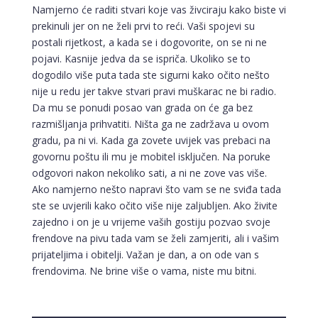
Namjerno će raditi stvari koje vas živciraju kako biste vi
prekinuli jer on ne želi prvi to reći. Vaši spojevi su
postali rijetkost, a kada se i dogovorite, on se ni ne
pojavi. Kasnije jedva da se ispriča. Ukoliko se to
dogodilo više puta tada ste sigurni kako očito nešto
nije u redu jer takve stvari pravi muškarac ne bi radio.
Da mu se ponudi posao van grada on će ga bez
razmišljanja prihvatiti. Ništa ga ne zadržava u ovom
gradu, pa ni vi. Kada ga zovete uvijek vas prebaci na
govornu poštu ili mu je mobitel isključen. Na poruke
odgovori nakon nekoliko sati, a ni ne zove vas više.
Ako namjerno nešto napravi što vam se ne sviđa tada
ste se uvjerili kako očito više nije zaljubljen. Ako živite
zajedno i on je u vrijeme vaših gostiju pozvao svoje
frendove na pivu tada vam se želi zamjeriti, ali i vašim
prijateljima i obitelji. Važan je dan, a on ode van s
frendovima. Ne brine više o vama, niste mu bitni.