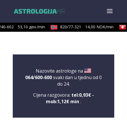
40-602
53,10 ден./min
820/77-321
14,00 NOK/min
Nazovite astrologe na
064/600-600
svaki dan u tjednu od 0
do 24.
Cijena razgovora:
tel:0,93€ -
mob:1,12€ min
.