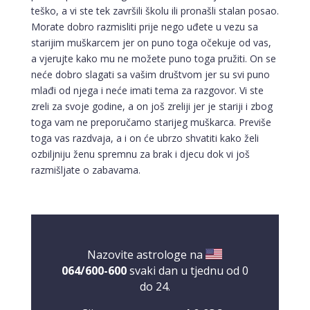
teško, a vi ste tek završili školu ili pronašli stalan posao.
Morate dobro razmisliti prije nego uđete u vezu sa
starijim muškarcem jer on puno toga očekuje od vas,
a vjerujte kako mu ne možete puno toga pružiti. On se
neće dobro slagati sa vašim društvom jer su svi puno
mlađi od njega i neće imati tema za razgovor. Vi ste
zreli za svoje godine, a on još zreliji jer je stariji i zbog
toga vam ne preporučamo starijeg muškarca. Previše
toga vas razdvaja, a i on će ubrzo shvatiti kako želi
ozbiljniju ženu spremnu za brak i djecu dok vi još
razmišljate o zabavama.
TINA
/ Kod 16
Tarot savjetnik je slobodan
TEHNIKE:
psihološki razgovori, sudbinske karte, tarot,
tumačenje snova
Nazovite astrologe na
Broj tel: 064/600-600
064/600-600
svaki dan u tjednu od 0
tel:0,93€ - mob:1,12€ min
do 24.