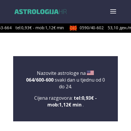
3-664
tel:0,93€ - mob:1,12€ min
0590/40-602
53,10 ден./m
Nazovite astrologe na
064/600-600
svaki dan u tjednu od 0
do 24.
Cijena razgovora:
tel:0,93€ -
mob:1,12€ min
.