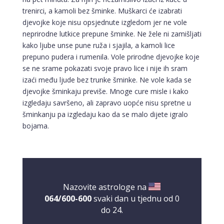
trenirci, a kamoli bez šminke. Muškarci će izabrati
djevojke koje nisu opsjednute izgledom jer ne vole
neprirodne lutkice prepune šminke. Ne žele ni zamišljati
kako ljube unse pune ruža i sjajila, a kamoli lice
prepuno pudera i rumenila. Vole prirodne djevojke koje
se ne srame pokazati svoje pravo lice i nije ih sram
izaći među ljude bez trunke šminke. Ne vole kada se
djevojke šminkaju previše. Mnoge cure misle i kako
izgledaju savršeno, ali zapravo uopće nisu spretne u
šminkanju pa izgledaju kao da se malo dijete igralo
bojama.
Nazovite astrologe na
064/600-600
svaki dan u tjednu od 0
do 24.