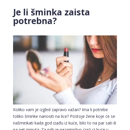
Je li šminka zaista
potrebna?
Koliko vam je izgled zapravo važan? Ima li potrebe
toliko šminke nanositi na lice? Postoje žene koje će se
našminkati kada god izađu iz kuće, bilo to na par sati ili
na pet minuta. Za njih je nezamislivo izaći iz kuće u