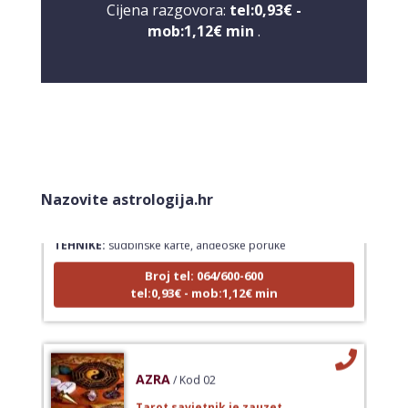
Cijena razgovora:
tel:0,93€ -
mob:1,12€ min
.
LUCIJA
/ Kod #136
Nazovite astrologija.hr
Tarot savjetnik je zauzet
TEHNIKE:
sudbinske karte, anđeoske poruke
Broj tel: 064/600-600
tel:0,93€ - mob:1,12€ min
AZRA
/ Kod 02
Tarot savjetnik je zauzet