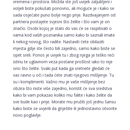
vremena i prostora. Možda ste još uvijek zaljubljeni i
voljeli biste pokušati ponovno, ali moguće je i kako se
sada osjećate puno bolje nego prije. Razdvajanjem od
partnera postajete svjesni što želite i što vam je on
značio. Osobi kojoj je stalo do vas će se raspitivati o
vama kod vaših poznanika samo kako bi saznali imate
li nekog novog, što radite. Nastaviti ćete obilaziti
mjesta gdje ste često bili zajedno, samo kako biste se
opet sreli. Ponos je uvijek tu i zbog njega je teško reći
istinu te uglavnom veza postane prošlost iako to nije
ono što želite. Svaki put kada ga sretnete gledati će
vas ravno u oči i tada ćete znati njegovo mišljenje. Tu
su i komplimenti. Važno mu je vaše mišljenje bez
obzira što niste više zajedno, koristit će sva sredstva
kako bi vam pokazao koliko mu falite i kako želite da
sve bude kao i prije. Morate mu pružiti još jednu šansu
kako biste se uvjerili da griješite ili jednostavno otvorite
LUCIJA
novo poglavlje.
/ Kod #136
Tarot savjetnik je zauzet