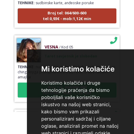
Broj tel: 064/600-600
tel:0,93€ - mob:1,12€ min
VESNA
/ Kod 05
Tarot savjetnik je slobodan
TEHNIKE:
numerologija, anđeoski i ljubavni tarot, visak, yi
Mi koristimo kolačiće
ching, knjiga promjena mudrosti, rune, izrada runskih
amajlija
Koristimo kolačiće i druge
Broj tel: 064/600-600
tel:0,93€ - mob:1,12€ min
tehnologije praćenja da bismo
poboljšali vaše korisničko
iskustvo na našoj web stranici,
kako bismo vam prikazali
DIJA
/ Kod 64
personalizirani sadržaj i ciljane
oglase, analizirali promet na našoj
Tarot savjetnik je slobodan
web stranici i razumjeli odakle