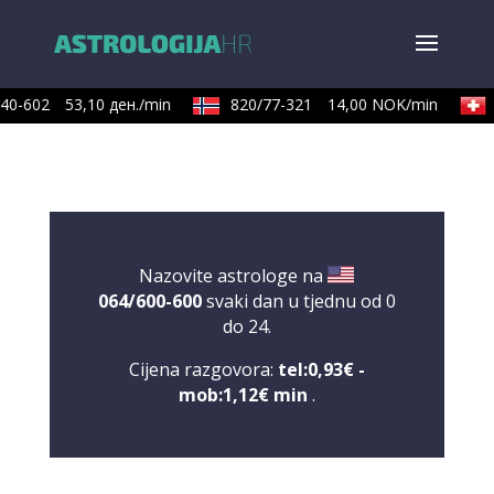
40-602
53,10 ден./min
820/77-321
14,00 NOK/min
Nazovite astrologe na
064/600-600
svaki dan u tjednu od 0
do 24.
Cijena razgovora:
tel:0,93€ -
mob:1,12€ min
.