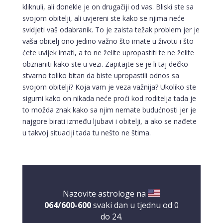
kliknuli, ali donekle je on drugačiji od vas. Bliski ste sa
svojom obitelji, ali uvjereni ste kako se njima neće
svidjeti vaš odabranik. To je zaista težak problem jer je
vaša obitelj ono jedino važno što imate u životu i što
ćete uvijek imati, a to ne želite upropastiti te ne želite
obznaniti kako ste u vezi. Zapitajte se je li taj dečko
stvarno toliko bitan da biste upropastili odnos sa
svojom obitelji? Koja vam je veza važnija? Ukoliko ste
sigurni kako on nikada neće proći kod roditelja tada je
to možda znak kako sa njim nemate budućnosti jer je
najgore birati između ljubavi i obitelji, a ako se nađete
u takvoj situaciji tada tu nešto ne štima.
Nazovite astrologe na
064/600-600
svaki dan u tjednu od 0
do 24.