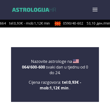
664
tel:0,93€ - mob:1,12€ min
0590/40-602
53,10 ден./min
Nazovite astrologe na
064/600-600
svaki dan u tjednu od 0
do 24.
Cijena razgovora:
tel:0,93€ -
mob:1,12€ min
.