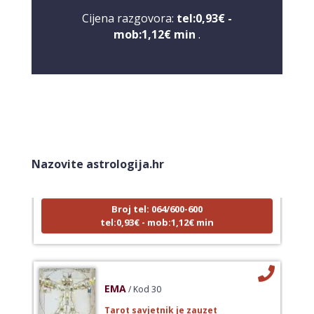
Cijena razgovora:
tel:0,93€ -
mob:1,12€ min
.
LUCIJA
/ Kod #136
Tarot savjetnik je zauzet
Nazovite astrologija.hr
TEHNIKE:
sudbinske karte, anđeoske poruke
Broj tel: 064/600-600
tel:0,93€ - mob:1,12€ min
EMA
/ Kod 30
Tarot savjetnik je zauzet