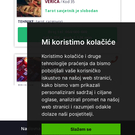
Tarot savjetnik je slobodan
TEHNIKE:
tarot, razgovori
Broj tel: 064/600-600
tel:0,93€ - mob:1,12€ min
Mi koristimo kolačiće
Koristimo kolačiće i druge
LUCIJA
/ Kod #136
tehnologije praćenja da bismo
poboljšali vaše korisničko
Tarot savjetnik je zauzet
iskustvo na našoj web stranici,
TEHNIKE:
sudbinske karte, anđeoske poruke
kako bismo vam prikazali
Broj tel: 064/600-600
personalizirani sadržaj i ciljane
tel:0,93€ - mob:1,12€ min
oglase, analizirali promet na našoj
web stranici i razumjeli odakle
dolaze naši posjetitelji.
EMA
/ Kod 30
Naslovna
Kolačići
Polica privatnosti
Slažem se