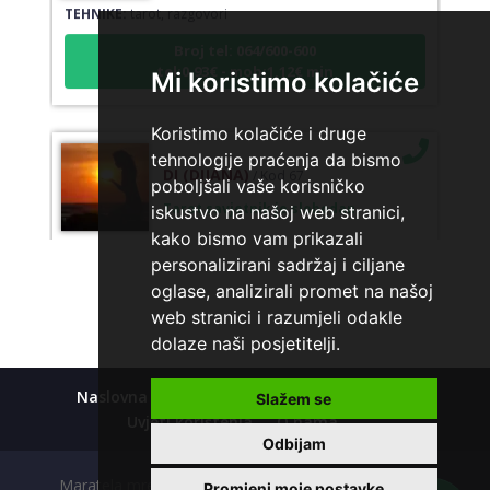
Broj tel: 064/600-600
tel:0,93€ - mob:1,12€ min
Mi koristimo kolačiće
Koristimo kolačiće i druge
tehnologije praćenja da bismo
DI (DIJANA)
/ Kod 67
poboljšali vaše korisničko
Tarot savjetnik je slobodan
iskustvo na našoj web stranici,
TEHNIKE:
astrologija, numerlogija, tarot
kako bismo vam prikazali
personalizirani sadržaj i ciljane
Broj tel: 064/600-600
oglase, analizirali promet na našoj
tel:0,93€ - mob:1,12€ min
web stranici i razumjeli odakle
dolaze naši posjetitelji.
JASMINKA
Naslovna
Kolačići
Polica privatnosti
/ Kod 56
Slažem se
Uvjeti korištenja
O nama
Tarot savjetnik je slobodan
Odbijam
TEHNIKE:
astrologija, numerologija, tarot
Maratela mreže d.o.o., 072700700, +18 Copyright Ⓒ
Promjeni moje postavke