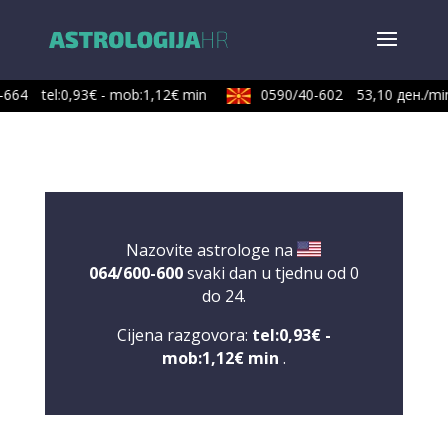
664
tel:0,93€ - mob:1,12€ min
0590/40-602
53,10 ден./min
Nazovite astrologe na
064/600-600
svaki dan u tjednu od 0
do 24.
Cijena razgovora:
tel:0,93€ -
mob:1,12€ min
.