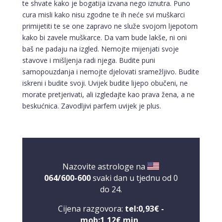
te shvate kako je bogatija izvana nego iznutra. Puno
cura misli kako nisu zgodne te ih neće svi muškarci
primijetiti te se one zapravo ne služe svojom ljepotom
kako bi zavele muškarce. Da vam bude lakše, ni oni
baš ne padaju na izgled. Nemojte mijenjati svoje
stavove i mišljenja radi njega. Budite puni
samopouzdanja i nemojte djelovati sramežljivo. Budite
iskreni i budite svoji. Uvijek budite lijepo obučeni, ne
morate pretjerivati, ali izgledajte kao prava žena, a ne
beskućnica. Zavodljivi parfem uvijek je plus.
Nazovite astrologe na
064/600-600
svaki dan u tjednu od 0
do 24.
Cijena razgovora:
tel:0,93€ -
mob:1,12€ min
.