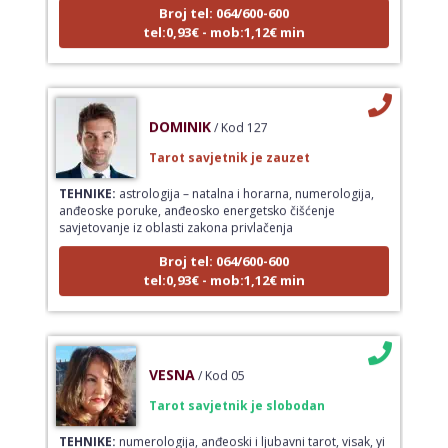
Broj tel: 064/600-600
tel:0,93€ - mob:1,12€ min
DOMINIK
/ Kod 127
Tarot savjetnik je zauzet
TEHNIKE:
astrologija – natalna i horarna, numerologija,
anđeoske poruke, anđeosko energetsko čišćenje
savjetovanje iz oblasti zakona privlačenja
Broj tel: 064/600-600
tel:0,93€ - mob:1,12€ min
VESNA
/ Kod 05
Tarot savjetnik je slobodan
TEHNIKE:
numerologija, anđeoski i ljubavni tarot, visak, yi
ching, knjiga promjena mudrosti, rune, izrada runskih