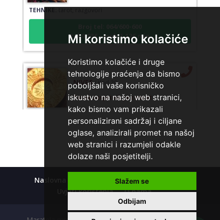
TEHNIKE:
tarot, razgovori
Broj tel: 064/600-600
tel:0,93€ - mob:1,12€ min
Mi koristimo kolačiće
Koristimo kolačiće i druge
tehnologije praćenja da bismo
NIVES
/ Kod 20
poboljšali vaše korisničko
Tarot savjetnik je zauzet
iskustvo na našoj web stranici,
kako bismo vam prikazali
TEHNIKE:
astrologija, sudbinske karte, tarot
personalizirani sadržaj i ciljane
Broj tel: 064/600-600
oglase, analizirali promet na našoj
tel:0,93€ - mob:1,12€ min
web stranici i razumjeli odakle
dolaze naši posjetitelji.
Naslovna
Kolačići
Polica privatnosti
Slažem se
VESNA BURCSA
/ Kod 55
Uvjeti korištenja
O nama
Tarot savjetnik je slobodan
Odbijam
TEHNIKE:
tarot, psihološki razgovori
Maratela mreže d.o.o., 072700700, +18 Copyright Ⓒ