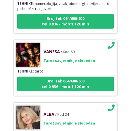
TEHNIKE:
numerologija, visak, bioenergija, svijeće, tarot,
psihološki razgovori
Broj tel: 064/600-600
tel:0,93€ - mob:1,12€ min
VANESA
/ Kod 60
Tarot savjetnik je slobodan
TEHNIKE:
tarot
Broj tel: 064/600-600
tel:0,93€ - mob:1,12€ min
ALBA
/ Kod 24
Tarot savjetnik je slobodan
TEHNIKE:
tarot, sudbinske karte, crowley, visak, molitve,