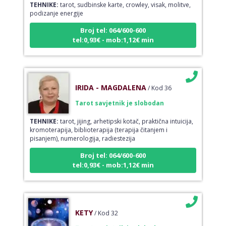
podizanje energije
Broj tel: 064/600-600
tel:0,93€ - mob:1,12€ min
IRIDA - MAGDALENA
/ Kod 36
Tarot savjetnik je slobodan
TEHNIKE:
tarot, jijing, arhetipski kotač, praktična intuicija,
kromoterapija, biblioterapija (terapija čitanjem i
pisanjem), numerologija, radiestezija
Broj tel: 064/600-600
tel:0,93€ - mob:1,12€ min
KETY
/ Kod 32
Tarot savjetnik je slobodan