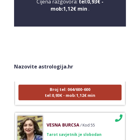
Cijena razgovora:
tel:0,93€ -
mob:1,12€ min
.
NIVES
/ Kod 20
Tarot savjetnik je zauzet
Nazovite astrologija.hr
TEHNIKE:
astrologija, sudbinske karte, tarot
Broj tel: 064/600-600
tel:0,93€ - mob:1,12€ min
VESNA BURCSA
/ Kod 55
Tarot savjetnik je slobodan