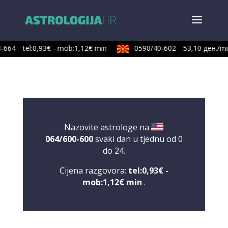
-664
tel:0,93€ - mob:1,12€ min
0590/40-602
53,10 ден./min
Nazovite astrologe na
064/600-600
svaki dan u tjednu od 0
do 24.
Cijena razgovora:
tel:0,93€ -
mob:1,12€ min
.